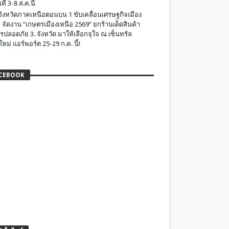
ที่ 3-8 ส.ค.นี้
มจังหวัดภาคเหนือตอนบน 1 ขับเคลื่อนเศรษฐกิจเมือง
 จัดงาน “เกษตรเมืองเหนือ 2569” ยกร้านเด็ดสินค้า
รปลอดภัย 3. จังหวัด มาให้เลือกจุใจ ณ เซ็นทรัล
ใหม่ แอร์พอร์ต 25-29 ก.ค. นี้!
CEBOOK