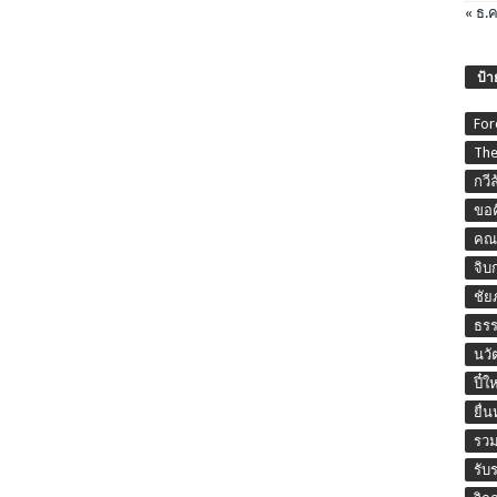
« ธ.ค
ป้า
For
The
กวี
ขอค
คณะ
จิบ
ชัย
ธร
นวั
ปี๋ใ
ยื่
รวม
รับ