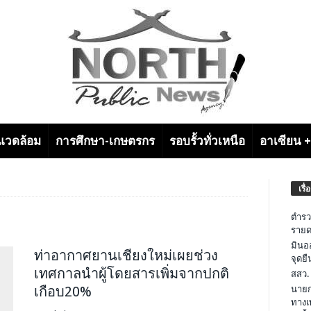
งแวดล้อม
การศึกษา-เกษตรกร
รอบรั้วทั่วเหนือ
อาเซียน 
เรื่
ตำรว
รายด
มินอ
ท่าอากาศยานเชียงใหม่เผยช่วง
จุดย
เทศกาลนำผู้โดยสารเพิ่มจากปกติ
สสว.
เกือบ20%
นายก
ทางเ