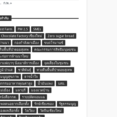
.
ก.พ. »
ยกำกับ
est Farm
PM 2.5
SMEs
 Chocolate Factory เชียงใหม่
Zero sugar bread
ล้านนา
กองกำลังผาเมือง
ขบถโรมานซ์
ืนพื้นที่ป่าดอยสุเทพ
คณะกรรมการสิทธิมนุษยชน
ก่อการล้านนาใหม่
กาแฟเบาๆ นั่งเมาส์การเมือง
จุดเสี่ยงในชุมชน
ภูมิ ป่าแส
ชาติพันธุ์
ทวงคืนพื้นที่ป่าดอยสุเทพ
รมนูญสุขภาพ
ธารน้ำใจ
ตกรรมอาหารคุณค่าสูง
น้ำมันแพง
บสย.
หม่เมือง
มลาบรี
มองแวดบ้าน
นหนังสือกกต.
รวบปลัดจอมแฉ
พลคนอยากเลือกตั้ง
รักษ์เชียงของ
รัฐธรรมนูญ
รองผลเลือกตั้ง
วังเวียง
วัดจีนเชียงใหม่