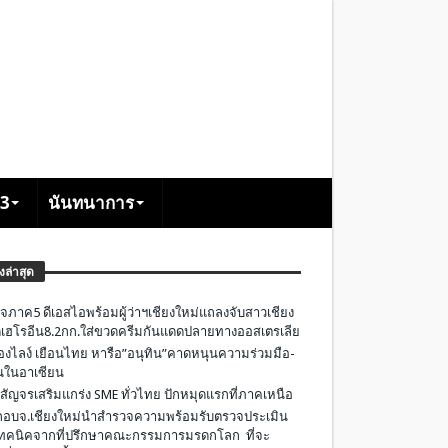
+3
นันทนาการ
องล่าสุด
จภาค5 ดีเอสไอพร้อมผู้ว่าฯเชียงใหม่แถลงจับสาวเชียง
เฮโรอีน8.2กก.ใส่ขวดครีมกันแดดปลายทางออสเตรเลีย
องไลง์ เยือนไทย หารือ”อนุทิน”คาดหนุนความร่วมมือ-
ืนในอาเซียน
 สัญจรเสริมแกร่ง SME ทั่วไทย ปักหมุดแรกที่ภาคเหนือ
อบจ.เชียงใหม่นำสำรวจความพร้อมรับตรวจประเมิน
ทคนิคจากที่ปรึกษาคณะกรรมการมรดกโลก ที่จะ