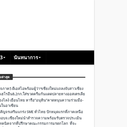
+3
นันทนาการ
องล่าสุด
จภาค5 ดีเอสไอพร้อมผู้ว่าฯเชียงใหม่แถลงจับสาวเชียง
เฮโรอีน8.2กก.ใส่ขวดครีมกันแดดปลายทางออสเตรเลีย
องไลง์ เยือนไทย หารือ”อนุทิน”คาดหนุนความร่วมมือ-
ืนในอาเซียน
 สัญจรเสริมแกร่ง SME ทั่วไทย ปักหมุดแรกที่ภาคเหนือ
อบจ.เชียงใหม่นำสำรวจความพร้อมรับตรวจประเมิน
ทคนิคจากที่ปรึกษาคณะกรรมการมรดกโลก ที่จะ