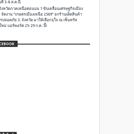
ที่ 3-8 ส.ค.นี้
มจังหวัดภาคเหนือตอนบน 1 ขับเคลื่อนเศรษฐกิจเมือง
 จัดงาน “เกษตรเมืองเหนือ 2569” ยกร้านเด็ดสินค้า
รปลอดภัย 3. จังหวัด มาให้เลือกจุใจ ณ เซ็นทรัล
ใหม่ แอร์พอร์ต 25-29 ก.ค. นี้!
CEBOOK