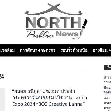
งแวดล้อม
การศึกษา-เกษตรกร
รอบรั้วทั่วเหนือ
อาเซียน 
เรื่
24
ตำรว
รายด
มินอ
“พลอย ธนิกุล” ผช.รมต.ประจำ
จุดย
กระทรวงวัฒนธรรม เปิดงาน Lanna
สสว.
Expo 2024 “BCG Creative Lanna”
นายก
ทางเ