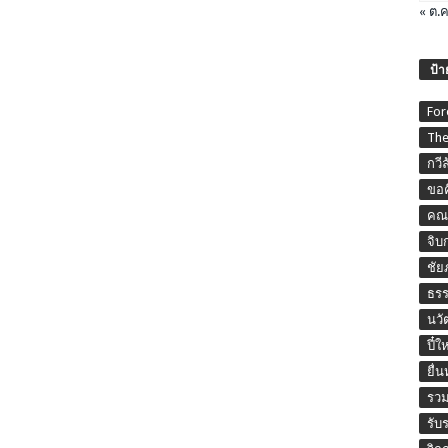
« ต.ค
ป้า
For
The
กวี
ขอค
คณะ
จิบ
ชัย
ธร
นวั
ปี๋ใ
ยื่
รวม
รับ