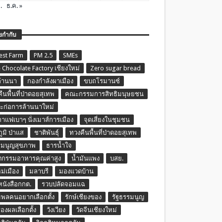
.
ธ.ค. »
ยกำกับ
est Farm
PM 2.5
SMEs
 Chocolate Factory เชียงใหม่
Zero sugar bread
ล้านนา
กองกำลังผาเมือง
ขบถโรมานซ์
ืนพื้นที่ป่าดอยสุเทพ
คณะกรรมการสิทธิมนุษยชน
ก่อการล้านนาใหม่
กาแฟเบาๆ นั่งเมาส์การเมือง
จุดเสี่ยงในชุมชน
ภูมิ ป่าแส
ชาติพันธุ์
ทวงคืนพื้นที่ป่าดอยสุเทพ
รมนูญสุขภาพ
ธารน้ำใจ
ตกรรมอาหารคุณค่าสูง
น้ำมันแพง
บสย.
หม่เมือง
มลาบรี
มองแวดบ้าน
นหนังสือกกต.
รวบปลัดจอมแฉ
พลคนอยากเลือกตั้ง
รักษ์เชียงของ
รัฐธรรมนูญ
รองผลเลือกตั้ง
วังเวียง
วัดจีนเชียงใหม่