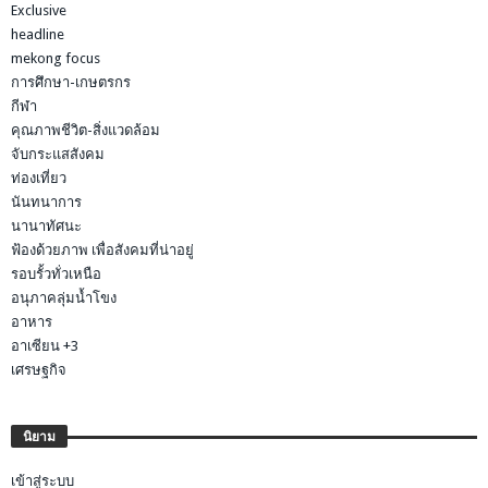
Exclusive
headline
mekong focus
การศึกษา-เกษตรกร
กีฬา
คุณภาพชีวิต-สิ่งแวดล้อม
จับกระแสสังคม
ท่องเที่ยว
นันทนาการ
นานาทัศนะ
ฟ้องด้วยภาพ เพื่อสังคมที่น่าอยู่
รอบรั้วทั่วเหนือ
อนุภาคลุ่มน้ำโขง
อาหาร
อาเซียน +3
เศรษฐกิจ
นิยาม
เข้าสู่ระบบ