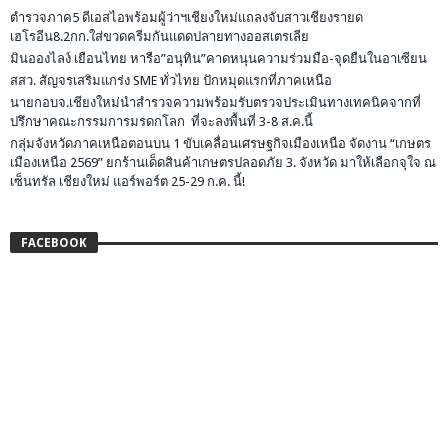
ตำรวจภาค5 ดีเอสไอพร้อมผู้ว่าฯเชียงใหม่แถลงจับสาวเชียงรายด
เฮโรอีน8.2กก.ใส่ขวดครีมกันแดดปลายทางออสเตรเลีย
มินอองไลง์ เยือนไทย หารือ”อนุทิน”คาดหนุนความร่วมมือ-จุดยืนในอาเซียน
สสว. สัญจรเสริมแกร่ง SME ทั่วไทย ปักหมุดแรกที่ภาคเหนือ
นายกอบจ.เชียงใหม่นำสำรวจความพร้อมรับตรวจประเมินทางเทคนิคจากที่
ปรึกษาคณะกรรมการมรดกโลก ที่จะลงพื้นที่ 3-8 ส.ค.นี้
กลุ่มจังหวัดภาคเหนือตอนบน 1 ขับเคลื่อนเศรษฐกิจเมืองเหนือ จัดงาน “เกษตร
เมืองเหนือ 2569” ยกร้านเด็ดสินค้าเกษตรปลอดภัย 3. จังหวัด มาให้เลือกจุใจ ณ
เซ็นทรัล เชียงใหม่ แอร์พอร์ต 25-29 ก.ค. นี้!
FACEBOOK