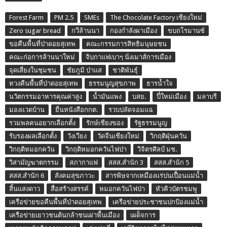
Forest Farm
PM 2.5
SMEs
The Chocolate Factory เชียงใหม่
Zero sugar bread
กวีล้านนา
กองกำลังผาเมือง
ขบถโรมานซ์
ขอคืนพื้นที่ป่าดอยสุเทพ
คณะกรรมการสิทธิมนุษยชน
คณะก่อการล้านนาใหม่
จิบกาแฟเบาๆ นั่งเมาส์การเมือง
จุดเสี่ยงในชุมชน
ชัยภูมิ ป่าแส
ชาติพันธุ์
ทวงคืนพื้นที่ป่าดอยสุเทพ
ธรรมนูญสุขภาพ
ธารน้ำใจ
นวัตกรรมอาหารคุณค่าสูง
น้ำมันแพง
บสย.
ปี๋ใหม่เมือง
มลาบรี
มองแวดบ้าน
ยื่นหนังสือกกต.
รวบปลัดจอมแฉ
รวมพลคนอยากเลือกตั้ง
รักษ์เชียงของ
รัฐธรรมนูญ
รับรองผลเลือกตั้ง
วังเวียง
วัดจีนเชียงใหม่
วิกฤติฝุ่นควัน
วิกฤติหมอกควัน
วิกฤติหมอกควันไฟป่า
วิจิตรศิลป์ มช.
วิสามัญฆาตกรรม
สภากาแฟ
สสส.สำนัก 3
สสส.สำนัก 5
สสส.สำนัก 6
สังคมสุขภาวะ
สารพิษจากเหมืองแร่ปนเปื้อนแม่น้ำ
สิ้นแสงดาว
สื่อสร้างสรรค์
หมอกควันไฟป่า
หัวคิวบัตรชมพู
เครือข่ายขอคืนพื้นที่ป่าดอยสุเทพ
เครือข่ายประชาชนปกป้องแม่น้ำ
เครือข่ายเยาวชนต้นกล้าชนเผ่าพื้นเมือง
เผด็จการ