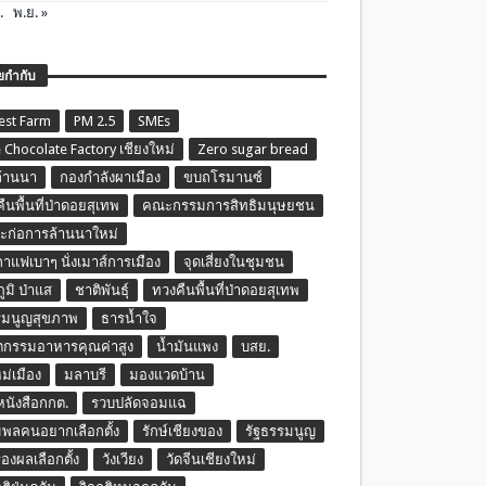
.
พ.ย. »
ยกำกับ
est Farm
PM 2.5
SMEs
 Chocolate Factory เชียงใหม่
Zero sugar bread
ล้านนา
กองกำลังผาเมือง
ขบถโรมานซ์
ืนพื้นที่ป่าดอยสุเทพ
คณะกรรมการสิทธิมนุษยชน
ก่อการล้านนาใหม่
กาแฟเบาๆ นั่งเมาส์การเมือง
จุดเสี่ยงในชุมชน
ภูมิ ป่าแส
ชาติพันธุ์
ทวงคืนพื้นที่ป่าดอยสุเทพ
รมนูญสุขภาพ
ธารน้ำใจ
ตกรรมอาหารคุณค่าสูง
น้ำมันแพง
บสย.
หม่เมือง
มลาบรี
มองแวดบ้าน
นหนังสือกกต.
รวบปลัดจอมแฉ
พลคนอยากเลือกตั้ง
รักษ์เชียงของ
รัฐธรรมนูญ
รองผลเลือกตั้ง
วังเวียง
วัดจีนเชียงใหม่