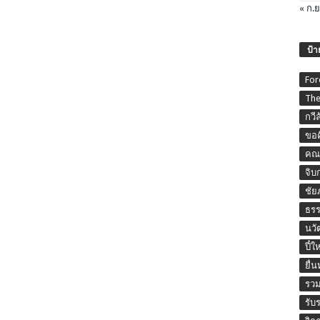
« ก.ย
ป้า
For
The
กวี
ขอค
คณะ
จิบ
ชัย
ธร
นวั
ปี๋ใ
ยื่
รวม
รับ