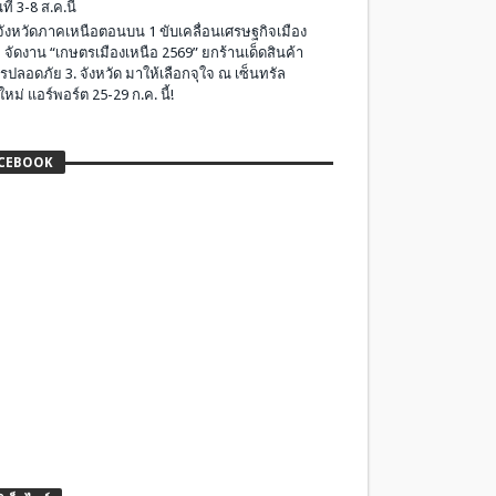
ที่ 3-8 ส.ค.นี้
มจังหวัดภาคเหนือตอนบน 1 ขับเคลื่อนเศรษฐกิจเมือง
 จัดงาน “เกษตรเมืองเหนือ 2569” ยกร้านเด็ดสินค้า
รปลอดภัย 3. จังหวัด มาให้เลือกจุใจ ณ เซ็นทรัล
ใหม่ แอร์พอร์ต 25-29 ก.ค. นี้!
CEBOOK