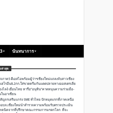
+3
นันทนาการ
องล่าสุด
จภาค5 ดีเอสไอพร้อมผู้ว่าฯเชียงใหม่แถลงจับสาวเชียง
เฮโรอีน8.2กก.ใส่ขวดครีมกันแดดปลายทางออสเตรเลีย
องไลง์ เยือนไทย หารือ”อนุทิน”คาดหนุนความร่วมมือ-
ืนในอาเซียน
 สัญจรเสริมแกร่ง SME ทั่วไทย ปักหมุดแรกที่ภาคเหนือ
อบจ.เชียงใหม่นำสำรวจความพร้อมรับตรวจประเมิน
ทคนิคจากที่ปรึกษาคณะกรรมการมรดกโลก ที่จะ