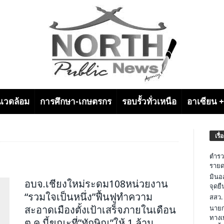
งแวดล้อม
การศึกษา-เกษตรกร
รอบรั้วทั่วเหนือ
อาเซียน 
เรื่
ตำรว
รายด
มินอ
อบจ.เชียงใหม่ระดม108หน่วยงาน
จุดย
“รวมใจเป็นหนึ่ง”ฟื้นฟูทำความ
สสว.
สะอาดเมืองตั้งเป้าเสร็จภายในเดือน
นายก
ทางเ
ต.ค.นี้ขณะที่”ทักษิณ”ให้ 1 ล้าน