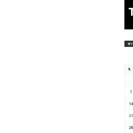
ข่า
จ.
7
14
21
28