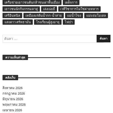
เครือข่ายเยาวชนต้นกล้าชนเผ่าพื้นเมือง
เผด็จการ
เยาวชนนักกิจกรรมลาหู่
เล่งเน่ยยี่
เวทีวิชาการไม่ใช่ค่ายทหาร
เสรีอินทนิล
เหมืองแร่ต้นน้ำกก-น้ำสาย
แม่น้ำโขง
แม่แจ่มโมเดล
แสงดาว ศรัทธามั่น
โรงเรียนผู้สูงอายุ
ไฟป่า
ความเห็นล่าสุด
คลังเก็บ
สิงหาคม 2026
กรกฎาคม 2026
มิถุนายน 2026
พฤษภาคม 2026
เมษายน 2026