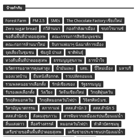
ป้ายกำกับ
Forest Farm
PM 2.5
SMEs
The Chocolate Factory เชียงใหม่
Zero sugar bread
กวีล้านนา
กองกำลังผาเมือง
ขบถโรมานซ์
ขอคืนพื้นที่ป่าดอยสุเทพ
คณะกรรมการสิทธิมนุษยชน
คณะก่อการล้านนาใหม่
จิบกาแฟเบาๆ นั่งเมาส์การเมือง
จุดเสี่ยงในชุมชน
ชัยภูมิ ป่าแส
ชาติพันธุ์
ทวงคืนพื้นที่ป่าดอยสุเทพ
ธรรมนูญสุขภาพ
ธารน้ำใจ
นวัตกรรมอาหารคุณค่าสูง
น้ำมันแพง
บสย.
ปี๋ใหม่เมือง
มลาบรี
มองแวดบ้าน
ยื่นหนังสือกกต.
รวบปลัดจอมแฉ
รวมพลคนอยากเลือกตั้ง
รักษ์เชียงของ
รัฐธรรมนูญ
รับรองผลเลือกตั้ง
วังเวียง
วัดจีนเชียงใหม่
วิกฤติฝุ่นควัน
วิกฤติหมอกควัน
วิกฤติหมอกควันไฟป่า
วิจิตรศิลป์ มช.
วิสามัญฆาตกรรม
สภากาแฟ
สสส.สำนัก 3
สสส.สำนัก 5
สสส.สำนัก 6
สังคมสุขภาวะ
สารพิษจากเหมืองแร่ปนเปื้อนแม่น้ำ
สิ้นแสงดาว
สื่อสร้างสรรค์
หมอกควันไฟป่า
หัวคิวบัตรชมพู
เครือข่ายขอคืนพื้นที่ป่าดอยสุเทพ
เครือข่ายประชาชนปกป้องแม่น้ำ