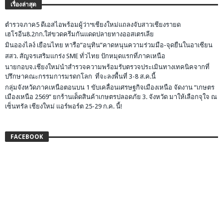
เรื่องล่าสุด
ตำรวจภาค5 ดีเอสไอพร้อมผู้ว่าฯเชียงใหม่แถลงจับสาวเชียงรายด
เฮโรอีน8.2กก.ใส่ขวดครีมกันแดดปลายทางออสเตรเลีย
มินอองไลง์ เยือนไทย หารือ”อนุทิน”คาดหนุนความร่วมมือ-จุดยืนในอาเซียน
สสว. สัญจรเสริมแกร่ง SME ทั่วไทย ปักหมุดแรกที่ภาคเหนือ
นายกอบจ.เชียงใหม่นำสำรวจความพร้อมรับตรวจประเมินทางเทคนิคจากที่
ปรึกษาคณะกรรมการมรดกโลก ที่จะลงพื้นที่ 3-8 ส.ค.นี้
กลุ่มจังหวัดภาคเหนือตอนบน 1 ขับเคลื่อนเศรษฐกิจเมืองเหนือ จัดงาน “เกษตร
เมืองเหนือ 2569” ยกร้านเด็ดสินค้าเกษตรปลอดภัย 3. จังหวัด มาให้เลือกจุใจ ณ
เซ็นทรัล เชียงใหม่ แอร์พอร์ต 25-29 ก.ค. นี้!
FACEBOOK