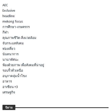
AEC
Exclusive
headline
mekong focus
การศึกษา-เกษตรกร
กีฬา
คุณภาพชีวิต-สิ่งแวดล้อม
จับกระแสสังคม
ท่องเที่ยว
นันทนาการ
นานาทัศนะ
ฟ้องด้วยภาพ เพื่อสังคมที่น่าอยู่
รอบรั้วทั่วเหนือ
อนุภาคลุ่มน้ำโขง
อาหาร
อาเซียน +3
เศรษฐกิจ
นิยาม