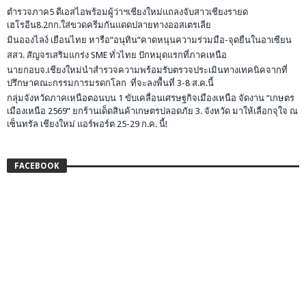
ตำรวจภาค5 ดีเอสไอพร้อมผู้ว่าฯเชียงใหม่แถลงจับสาวเชียงรายด
เฮโรอีน8.2กก.ใส่ขวดครีมกันแดดปลายทางออสเตรเลีย
มินอองไลง์ เยือนไทย หารือ”อนุทิน”คาดหนุนความร่วมมือ-จุดยืนในอาเซียน
สสว. สัญจรเสริมแกร่ง SME ทั่วไทย ปักหมุดแรกที่ภาคเหนือ
นายกอบจ.เชียงใหม่นำสำรวจความพร้อมรับตรวจประเมินทางเทคนิคจากที่
ปรึกษาคณะกรรมการมรดกโลก ที่จะลงพื้นที่ 3-8 ส.ค.นี้
กลุ่มจังหวัดภาคเหนือตอนบน 1 ขับเคลื่อนเศรษฐกิจเมืองเหนือ จัดงาน “เกษตร
เมืองเหนือ 2569” ยกร้านเด็ดสินค้าเกษตรปลอดภัย 3. จังหวัด มาให้เลือกจุใจ ณ
เซ็นทรัล เชียงใหม่ แอร์พอร์ต 25-29 ก.ค. นี้!
FACEBOOK