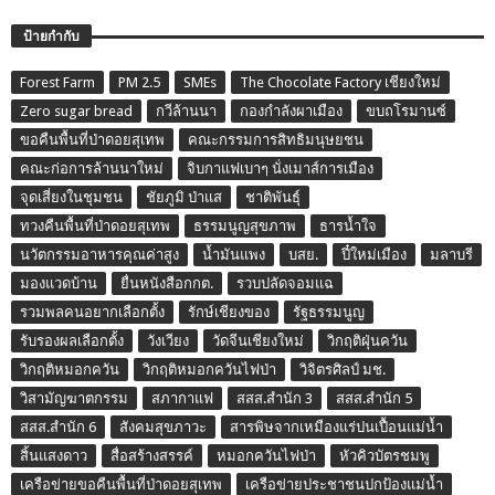
ป้ายกำกับ
Forest Farm
PM 2.5
SMEs
The Chocolate Factory เชียงใหม่
Zero sugar bread
กวีล้านนา
กองกำลังผาเมือง
ขบถโรมานซ์
ขอคืนพื้นที่ป่าดอยสุเทพ
คณะกรรมการสิทธิมนุษยชน
คณะก่อการล้านนาใหม่
จิบกาแฟเบาๆ นั่งเมาส์การเมือง
จุดเสี่ยงในชุมชน
ชัยภูมิ ป่าแส
ชาติพันธุ์
ทวงคืนพื้นที่ป่าดอยสุเทพ
ธรรมนูญสุขภาพ
ธารน้ำใจ
นวัตกรรมอาหารคุณค่าสูง
น้ำมันแพง
บสย.
ปี๋ใหม่เมือง
มลาบรี
มองแวดบ้าน
ยื่นหนังสือกกต.
รวบปลัดจอมแฉ
รวมพลคนอยากเลือกตั้ง
รักษ์เชียงของ
รัฐธรรมนูญ
รับรองผลเลือกตั้ง
วังเวียง
วัดจีนเชียงใหม่
วิกฤติฝุ่นควัน
วิกฤติหมอกควัน
วิกฤติหมอกควันไฟป่า
วิจิตรศิลป์ มช.
วิสามัญฆาตกรรม
สภากาแฟ
สสส.สำนัก 3
สสส.สำนัก 5
สสส.สำนัก 6
สังคมสุขภาวะ
สารพิษจากเหมืองแร่ปนเปื้อนแม่น้ำ
สิ้นแสงดาว
สื่อสร้างสรรค์
หมอกควันไฟป่า
หัวคิวบัตรชมพู
เครือข่ายขอคืนพื้นที่ป่าดอยสุเทพ
เครือข่ายประชาชนปกป้องแม่น้ำ