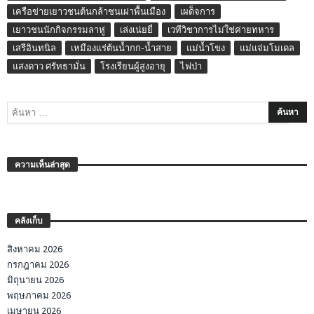
เครือข่ายเยาวชนต้นกล้าชนเผ่าพื้นเมือง
เผด็จการ
เยาวชนนักกิจกรรมลาหู่
เล่งเน่ยยี่
เวทีวิชาการไม่ใช่ค่ายทหาร
เสรีอินทนิล
เหมืองแร่ต้นน้ำกก-น้ำสาย
แม่น้ำโขง
แม่แจ่มโมเดล
แสงดาว ศรัทธามั่น
โรงเรียนผู้สูงอายุ
ไฟป่า
ความเห็นล่าสุด
คลังเก็บ
สิงหาคม 2026
กรกฎาคม 2026
มิถุนายน 2026
พฤษภาคม 2026
เมษายน 2026