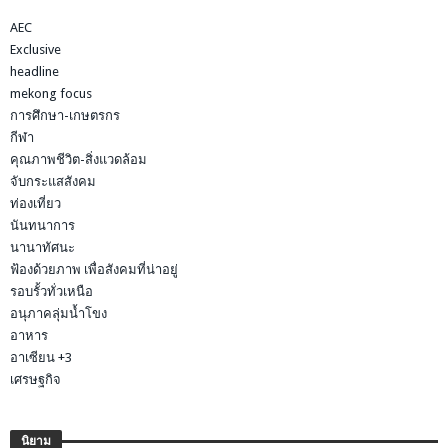
AEC
Exclusive
headline
mekong focus
การศึกษา-เกษตรกร
กีฬา
คุณภาพชีวิต-สิ่งแวดล้อม
จับกระแสสังคม
ท่องเที่ยว
นันทนาการ
นานาทัศนะ
ฟ้องด้วยภาพ เพื่อสังคมที่น่าอยู่
รอบรั้วทั่วเหนือ
อนุภาคลุ่มน้ำโขง
อาหาร
อาเซียน +3
เศรษฐกิจ
นิยาม