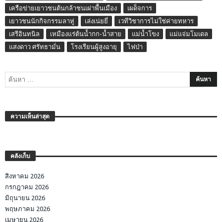
เครือข่ายเยาวชนต้นกล้าชนเผ่าพื้นเมือง
เผด็จการ
เยาวชนนักกิจกรรมลาหู่
เล่งเน่ยยี่
เวทีวิชาการไม่ใช่ค่ายทหาร
เสรีอินทนิล
เหมืองแร่ต้นน้ำกก-น้ำสาย
แม่น้ำโขง
แม่แจ่มโมเดล
แสงดาว ศรัทธามั่น
โรงเรียนผู้สูงอายุ
ไฟป่า
ความเห็นล่าสุด
คลังเก็บ
สิงหาคม 2026
กรกฎาคม 2026
มิถุนายน 2026
พฤษภาคม 2026
เมษายน 2026