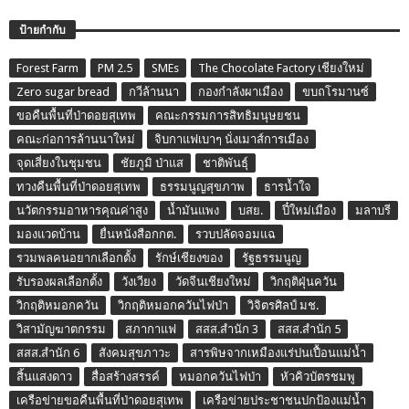
ป้ายกำกับ
Forest Farm
PM 2.5
SMEs
The Chocolate Factory เชียงใหม่
Zero sugar bread
กวีล้านนา
กองกำลังผาเมือง
ขบถโรมานซ์
ขอคืนพื้นที่ป่าดอยสุเทพ
คณะกรรมการสิทธิมนุษยชน
คณะก่อการล้านนาใหม่
จิบกาแฟเบาๆ นั่งเมาส์การเมือง
จุดเสี่ยงในชุมชน
ชัยภูมิ ป่าแส
ชาติพันธุ์
ทวงคืนพื้นที่ป่าดอยสุเทพ
ธรรมนูญสุขภาพ
ธารน้ำใจ
นวัตกรรมอาหารคุณค่าสูง
น้ำมันแพง
บสย.
ปี๋ใหม่เมือง
มลาบรี
มองแวดบ้าน
ยื่นหนังสือกกต.
รวบปลัดจอมแฉ
รวมพลคนอยากเลือกตั้ง
รักษ์เชียงของ
รัฐธรรมนูญ
รับรองผลเลือกตั้ง
วังเวียง
วัดจีนเชียงใหม่
วิกฤติฝุ่นควัน
วิกฤติหมอกควัน
วิกฤติหมอกควันไฟป่า
วิจิตรศิลป์ มช.
วิสามัญฆาตกรรม
สภากาแฟ
สสส.สำนัก 3
สสส.สำนัก 5
สสส.สำนัก 6
สังคมสุขภาวะ
สารพิษจากเหมืองแร่ปนเปื้อนแม่น้ำ
สิ้นแสงดาว
สื่อสร้างสรรค์
หมอกควันไฟป่า
หัวคิวบัตรชมพู
เครือข่ายขอคืนพื้นที่ป่าดอยสุเทพ
เครือข่ายประชาชนปกป้องแม่น้ำ