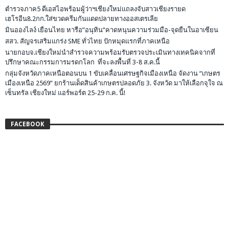
ตำรวจภาค5 ดีเอสไอพร้อมผู้ว่าฯเชียงใหม่แถลงจับสาวเชียงรายด
เฮโรอีน8.2กก.ใส่ขวดครีมกันแดดปลายทางออสเตรเลีย
มินอองไลง์ เยือนไทย หารือ”อนุทิน”คาดหนุนความร่วมมือ-จุดยืนในอาเซียน
สสว. สัญจรเสริมแกร่ง SME ทั่วไทย ปักหมุดแรกที่ภาคเหนือ
นายกอบจ.เชียงใหม่นำสำรวจความพร้อมรับตรวจประเมินทางเทคนิคจากที่
ปรึกษาคณะกรรมการมรดกโลก ที่จะลงพื้นที่ 3-8 ส.ค.นี้
กลุ่มจังหวัดภาคเหนือตอนบน 1 ขับเคลื่อนเศรษฐกิจเมืองเหนือ จัดงาน “เกษตร
เมืองเหนือ 2569” ยกร้านเด็ดสินค้าเกษตรปลอดภัย 3. จังหวัด มาให้เลือกจุใจ ณ
เซ็นทรัล เชียงใหม่ แอร์พอร์ต 25-29 ก.ค. นี้!
FACEBOOK