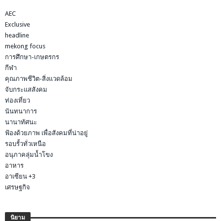
AEC
Exclusive
headline
mekong focus
การศึกษา-เกษตรกร
กีฬา
คุณภาพชีวิต-สิ่งแวดล้อม
จับกระแสสังคม
ท่องเที่ยว
นันทนาการ
นานาทัศนะ
ฟ้องด้วยภาพ เพื่อสังคมที่น่าอยู่
รอบรั้วทั่วเหนือ
อนุภาคลุ่มน้ำโขง
อาหาร
อาเซียน +3
เศรษฐกิจ
นิยาม