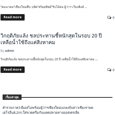
“คมนาคม”เชียงใหม่คืบ ปลัด“สร้อยทิพย์”รับไม้ต่อ ผู้ว่าฯ เวียงพิงค์ ...
Read more
0
HEADLINE
คุณภาพชีวิต-สิ่งแวดล้อม
จับกระแสสังคม
วิกฤติภัยแล้ง ชลประทานชี้หนักสุดในรอบ 20 ปี
เหลือน้ำใช้ถึงแค่สิงหาคม
By
admin
วิกฤติภัยแล้ง ชลประทานชี้หนักสุดในรอบ 20 ปี เหลือน้ำใช้ถึงแค่สิงหาคม ...
Read more
0
เรื่องล่าสุด
ตำรวจภาค5 ดีเอสไอพร้อมผู้ว่าฯเชียงใหม่แถลงจับสาวเชียงรายด
เฮโรอีน8.2กก.ใส่ขวดครีมกันแดดปลายทางออสเตรเลีย