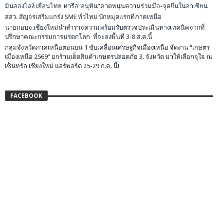
มินอองไลง์ เยือนไทย หารือ”อนุทิน”คาดหนุนความร่วมมือ-จุดยืนในอาเซียน
สสว. สัญจรเสริมแกร่ง SME ทั่วไทย ปักหมุดแรกที่ภาคเหนือ
นายกอบจ.เชียงใหม่นำสำรวจความพร้อมรับตรวจประเมินทางเทคนิคจากที่
ปรึกษาคณะกรรมการมรดกโลก ที่จะลงพื้นที่ 3-8 ส.ค.นี้
กลุ่มจังหวัดภาคเหนือตอนบน 1 ขับเคลื่อนเศรษฐกิจเมืองเหนือ จัดงาน “เกษตร
เมืองเหนือ 2569” ยกร้านเด็ดสินค้าเกษตรปลอดภัย 3. จังหวัด มาให้เลือกจุใจ ณ
เซ็นทรัล เชียงใหม่ แอร์พอร์ต 25-29 ก.ค. นี้!
FACEBOOK