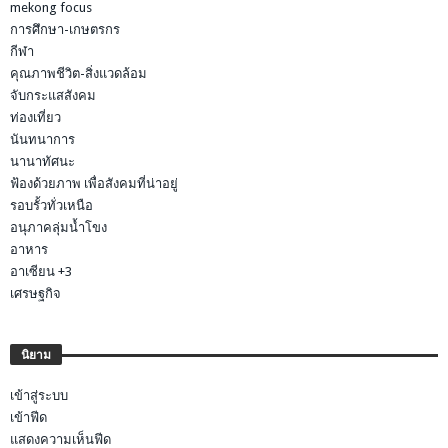
mekong focus
การศึกษา-เกษตรกร
กีฬา
คุณภาพชีวิต-สิ่งแวดล้อม
จับกระแสสังคม
ท่องเที่ยว
นันทนาการ
นานาทัศนะ
ฟ้องด้วยภาพ เพื่อสังคมที่น่าอยู่
รอบรั้วทั่วเหนือ
อนุภาคลุ่มน้ำโขง
อาหาร
อาเซียน +3
เศรษฐกิจ
นิยาม
เข้าสู่ระบบ
เข้าฟีด
แสดงความเห็นฟีด