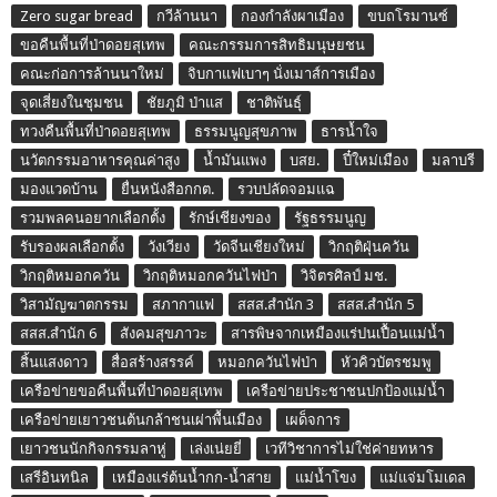
Zero sugar bread
กวีล้านนา
กองกำลังผาเมือง
ขบถโรมานซ์
ขอคืนพื้นที่ป่าดอยสุเทพ
คณะกรรมการสิทธิมนุษยชน
คณะก่อการล้านนาใหม่
จิบกาแฟเบาๆ นั่งเมาส์การเมือง
จุดเสี่ยงในชุมชน
ชัยภูมิ ป่าแส
ชาติพันธุ์
ทวงคืนพื้นที่ป่าดอยสุเทพ
ธรรมนูญสุขภาพ
ธารน้ำใจ
นวัตกรรมอาหารคุณค่าสูง
น้ำมันแพง
บสย.
ปี๋ใหม่เมือง
มลาบรี
มองแวดบ้าน
ยื่นหนังสือกกต.
รวบปลัดจอมแฉ
รวมพลคนอยากเลือกตั้ง
รักษ์เชียงของ
รัฐธรรมนูญ
รับรองผลเลือกตั้ง
วังเวียง
วัดจีนเชียงใหม่
วิกฤติฝุ่นควัน
วิกฤติหมอกควัน
วิกฤติหมอกควันไฟป่า
วิจิตรศิลป์ มช.
วิสามัญฆาตกรรม
สภากาแฟ
สสส.สำนัก 3
สสส.สำนัก 5
สสส.สำนัก 6
สังคมสุขภาวะ
สารพิษจากเหมืองแร่ปนเปื้อนแม่น้ำ
สิ้นแสงดาว
สื่อสร้างสรรค์
หมอกควันไฟป่า
หัวคิวบัตรชมพู
เครือข่ายขอคืนพื้นที่ป่าดอยสุเทพ
เครือข่ายประชาชนปกป้องแม่น้ำ
เครือข่ายเยาวชนต้นกล้าชนเผ่าพื้นเมือง
เผด็จการ
เยาวชนนักกิจกรรมลาหู่
เล่งเน่ยยี่
เวทีวิชาการไม่ใช่ค่ายทหาร
เสรีอินทนิล
เหมืองแร่ต้นน้ำกก-น้ำสาย
แม่น้ำโขง
แม่แจ่มโมเดล