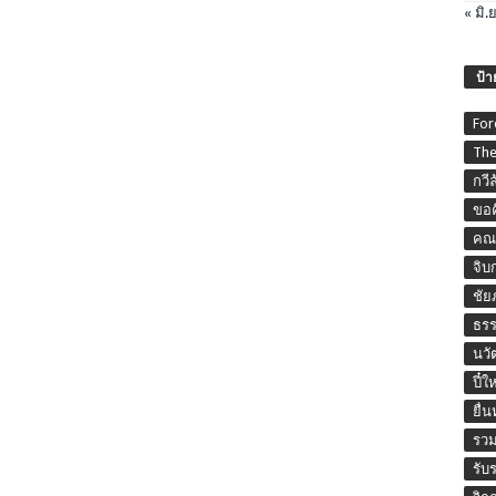
« มิ.ย
ป้า
For
The
กวี
ขอค
คณะ
จิบ
ชัย
ธร
นวั
ปี๋ใ
ยื่
รวม
รับ