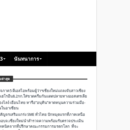
+3
นันทนาการ
องล่าสุด
จภาค5 ดีเอสไอพร้อมผู้ว่าฯเชียงใหม่แถลงจับสาวเชียง
เฮโรอีน8.2กก.ใส่ขวดครีมกันแดดปลายทางออสเตรเลีย
องไลง์ เยือนไทย หารือ”อนุทิน”คาดหนุนความร่วมมือ-
ืนในอาเซียน
 สัญจรเสริมแกร่ง SME ทั่วไทย ปักหมุดแรกที่ภาคเหนือ
อบจ.เชียงใหม่นำสำรวจความพร้อมรับตรวจประเมิน
ทคนิคจากที่ปรึกษาคณะกรรมการมรดกโลก ที่จะ