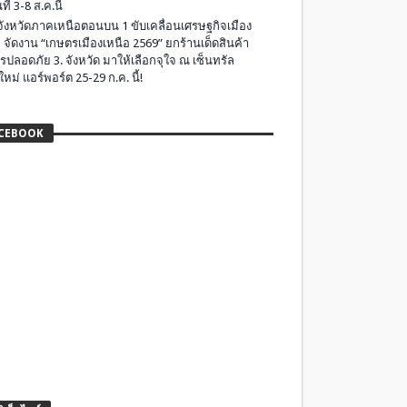
ที่ 3-8 ส.ค.นี้
มจังหวัดภาคเหนือตอนบน 1 ขับเคลื่อนเศรษฐกิจเมือง
 จัดงาน “เกษตรเมืองเหนือ 2569” ยกร้านเด็ดสินค้า
รปลอดภัย 3. จังหวัด มาให้เลือกจุใจ ณ เซ็นทรัล
ใหม่ แอร์พอร์ต 25-29 ก.ค. นี้!
CEBOOK