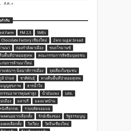
.
ส.ค. »
ยกำกับ
est Farm
PM 2.5
SMEs
 Chocolate Factory เชียงใหม่
Zero sugar bread
ล้านนา
กองกำลังผาเมือง
ขบถโรมานซ์
ืนพื้นที่ป่าดอยสุเทพ
คณะกรรมการสิทธิมนุษยชน
ก่อการล้านนาใหม่
กาแฟเบาๆ นั่งเมาส์การเมือง
จุดเสี่ยงในชุมชน
ภูมิ ป่าแส
ชาติพันธุ์
ทวงคืนพื้นที่ป่าดอยสุเทพ
รมนูญสุขภาพ
ธารน้ำใจ
ตกรรมอาหารคุณค่าสูง
น้ำมันแพง
บสย.
หม่เมือง
มลาบรี
มองแวดบ้าน
นหนังสือกกต.
รวบปลัดจอมแฉ
พลคนอยากเลือกตั้ง
รักษ์เชียงของ
รัฐธรรมนูญ
รองผลเลือกตั้ง
วังเวียง
วัดจีนเชียงใหม่