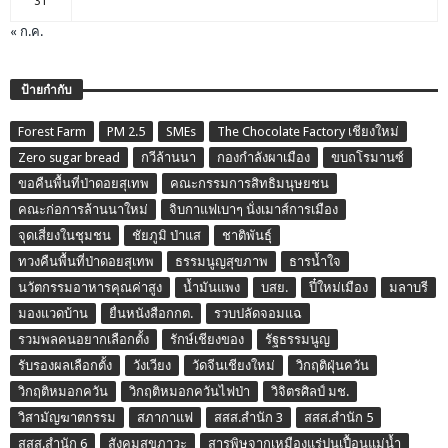
31
« ก.ค.
ป้ายกำกับ
Forest Farm
PM 2.5
SMEs
The Chocolate Factory เชียงใหม่
Zero sugar bread
กวีล้านนา
กองกำลังผาเมือง
ขบถโรมานซ์
ขอคืนพื้นที่ป่าดอยสุเทพ
คณะกรรมการสิทธิมนุษยชน
คณะก่อการล้านนาใหม่
จิบกาแฟเบาๆ นั่งเมาส์การเมือง
จุดเสี่ยงในชุมชน
ชัยภูมิ ป่าแส
ชาติพันธุ์
ทวงคืนพื้นที่ป่าดอยสุเทพ
ธรรมนูญสุขภาพ
ธารน้ำใจ
นวัตกรรมอาหารคุณค่าสูง
น้ำมันแพง
บสย.
ปี๋ใหม่เมือง
มลาบรี
มองแวดบ้าน
ยื่นหนังสือกกต.
รวบปลัดจอมแฉ
รวมพลคนอยากเลือกตั้ง
รักษ์เชียงของ
รัฐธรรมนูญ
รับรองผลเลือกตั้ง
วังเวียง
วัดจีนเชียงใหม่
วิกฤติฝุ่นควัน
วิกฤติหมอกควัน
วิกฤติหมอกควันไฟป่า
วิจิตรศิลป์ มช.
วิสามัญฆาตกรรม
สภากาแฟ
สสส.สำนัก 3
สสส.สำนัก 5
สสส.สำนัก 6
สังคมสุขภาวะ
สารพิษจากเหมืองแร่ปนเปื้อนแม่น้ำ