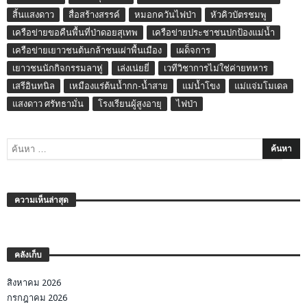
สิ้นแสงดาว
สื่อสร้างสรรค์
หมอกควันไฟป่า
หัวคิวบัตรชมพู
เครือข่ายขอคืนพื้นที่ป่าดอยสุเทพ
เครือข่ายประชาชนปกป้องแม่น้ำ
เครือข่ายเยาวชนต้นกล้าชนเผ่าพื้นเมือง
เผด็จการ
เยาวชนนักกิจกรรมลาหู่
เล่งเน่ยยี่
เวทีวิชาการไม่ใช่ค่ายทหาร
เสรีอินทนิล
เหมืองแร่ต้นน้ำกก-น้ำสาย
แม่น้ำโขง
แม่แจ่มโมเดล
แสงดาว ศรัทธามั่น
โรงเรียนผู้สูงอายุ
ไฟป่า
ความเห็นล่าสุด
คลังเก็บ
สิงหาคม 2026
กรกฎาคม 2026