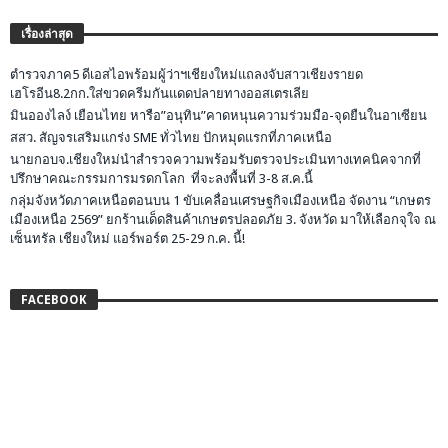
เรื่องล่าสุด
ตำรวจภาค5 ดีเอสไอพร้อมผู้ว่าฯเชียงใหม่แถลงจับสาวเชียงรายด
เฮโรอีน8.2กก.ใส่ขวดครีมกันแดดปลายทางออสเตรเลีย
มินอองไลง์ เยือนไทย หารือ”อนุทิน”คาดหนุนความร่วมมือ-จุดยืนในอาเซียน
สสว. สัญจรเสริมแกร่ง SME ทั่วไทย ปักหมุดแรกที่ภาคเหนือ
นายกอบจ.เชียงใหม่นำสำรวจความพร้อมรับตรวจประเมินทางเทคนิคจากที่
ปรึกษาคณะกรรมการมรดกโลก ที่จะลงพื้นที่ 3-8 ส.ค.นี้
กลุ่มจังหวัดภาคเหนือตอนบน 1 ขับเคลื่อนเศรษฐกิจเมืองเหนือ จัดงาน “เกษตร
เมืองเหนือ 2569” ยกร้านเด็ดสินค้าเกษตรปลอดภัย 3. จังหวัด มาให้เลือกจุใจ ณ
เซ็นทรัล เชียงใหม่ แอร์พอร์ต 25-29 ก.ค. นี้!
FACEBOOK