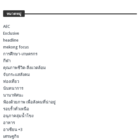
หมวดหมู่
AEC
Exclusive
headline
mekong focus
การศึกษา-เกษตรกร
กีฬา
คุณภาพชีวิต-สิ่งแวดล้อม
จับกระแสสังคม
ท่องเที่ยว
นันทนาการ
นานาทัศนะ
ฟ้องด้วยภาพ เพื่อสังคมที่น่าอยู่
รอบรั้วทั่วเหนือ
อนุภาคลุ่มน้ำโขง
อาหาร
อาเซียน +3
เศรษฐกิจ