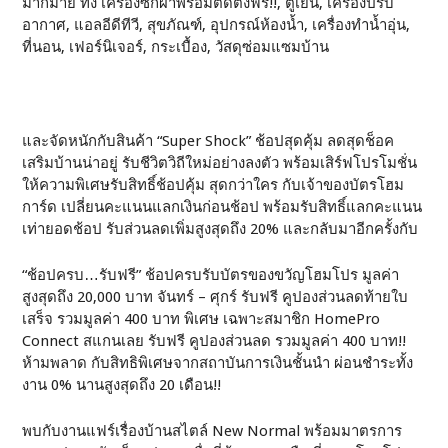
มากมาย ทั้ง เครื่องซักผ้าพร้อมติดตั้งฟรี!!, ตู้เย็น, เครื่องปรับ
อากาศ, แอลอีดีทีวี, สุขภัณฑ์, อุปกรณ์ห้องน้ำ, เครื่องทำน้ำอุ่น,
ที่นอน, เฟอร์นิเจอร์, กระเบื้อง, วัสดุซ่อมแซมบ้าน
และจัดหนักกับสินค้า “Super Shock” ช้อปสุดคุ้ม ลดสุดช็อค
เสริมบ้านน่าอยู่ รับชีวิตวิถีใหม่อย่างลงตัว พร้อมเสิร์ฟโปรโมชั่น
ให้ความพิเศษรับสิทธิ์ช้อปคุ้ม สุดกว่าใคร กับเจ้าของบัตรโฮม
การ์ด เปลี่ยนคะแนนแลกเงินก่อนช้อป พร้อมรับสิทธิ์แลกคะแนน
เท่ายอดช้อป รับส่วนลดเพิ่มสูงสุดถึง 20% และกลับมาอีกครั้งกับ
“ช้อปครบ…รับฟรี” ช้อปครบรับบัตรของขวัญโฮมโปร มูลค่า
สูงสุดถึง 20,000 บาท จันทร์ – ศุกร์ รับฟรี คูปองส่วนลดท้ายใบ
เสร็จ รวมมูลค่า 400 บาท พิเศษ เฉพาะสมาชิก HomePro
Connect สแกนเลย รับฟรี คูปองส่วนลด รวมมูลค่า 400 บาท!!
ห้ามพลาด กับสิทธิพิเศษจากสถาบันการเงินชั้นนำ ผ่อนชำระทั้ง
งาน 0% นานสูงสุดถึง 20 เดือน!!
พบกับงานแฟร์เรื่องบ้านสไตล์ New Normal พร้อมมาตรการ