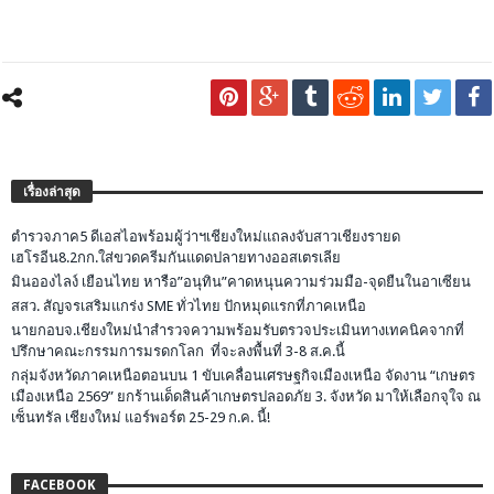
เรื่องล่าสุด
ตำรวจภาค5 ดีเอสไอพร้อมผู้ว่าฯเชียงใหม่แถลงจับสาวเชียงรายด
เฮโรอีน8.2กก.ใส่ขวดครีมกันแดดปลายทางออสเตรเลีย
มินอองไลง์ เยือนไทย หารือ”อนุทิน”คาดหนุนความร่วมมือ-จุดยืนในอาเซียน
สสว. สัญจรเสริมแกร่ง SME ทั่วไทย ปักหมุดแรกที่ภาคเหนือ
นายกอบจ.เชียงใหม่นำสำรวจความพร้อมรับตรวจประเมินทางเทคนิคจากที่
ปรึกษาคณะกรรมการมรดกโลก ที่จะลงพื้นที่ 3-8 ส.ค.นี้
กลุ่มจังหวัดภาคเหนือตอนบน 1 ขับเคลื่อนเศรษฐกิจเมืองเหนือ จัดงาน “เกษตร
เมืองเหนือ 2569” ยกร้านเด็ดสินค้าเกษตรปลอดภัย 3. จังหวัด มาให้เลือกจุใจ ณ
เซ็นทรัล เชียงใหม่ แอร์พอร์ต 25-29 ก.ค. นี้!
FACEBOOK