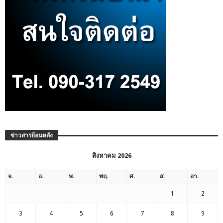
ข่าวสารย้อนหลัง
สิงหาคม 2026
จ.
อ.
พ.
พฤ.
ศ.
ส.
อา.
1
2
3
4
5
6
7
8
9