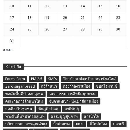
10
11
12
13
14
15
16
17
18
19
20
21
22
23
24
25
26
27
28
29
30
31
« ก.ค.
ป้ายกำกับ
Forest Farm
PM 2.5
SMEs
The Chocolate Factory เชียงใหม่
Zero sugar bread
กวีล้านนา
กองกำลังผาเมือง
ขบถโรมานซ์
ขอคืนพื้นที่ป่าดอยสุเทพ
คณะกรรมการสิทธิมนุษยชน
คณะก่อการล้านนาใหม่
จิบกาแฟเบาๆ นั่งเมาส์การเมือง
จุดเสี่ยงในชุมชน
ชัยภูมิ ป่าแส
ชาติพันธุ์
ทวงคืนพื้นที่ป่าดอยสุเทพ
ธรรมนูญสุขภาพ
ธารน้ำใจ
นวัตกรรมอาหารคุณค่าสูง
น้ำมันแพง
บสย.
ปี๋ใหม่เมือง
มลาบรี