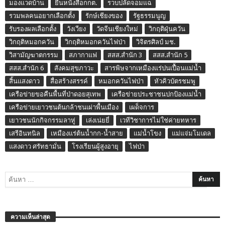
มองแวดบ้าน
ยื่นหนังสือกกต.
รวบปลัดจอมแฉ
รวมพลคนอยากเลือกตั้ง
รักษ์เชียงของ
รัฐธรรมนูญ
รับรองผลเลือกตั้ง
วังเวียง
วัดจีนเชียงใหม่
วิกฤติฝุ่นควัน
วิกฤติหมอกควัน
วิกฤติหมอกควันไฟป่า
วิจิตรศิลป์ มช.
วิสามัญฆาตกรรม
สภากาแฟ
สสส.สำนัก 3
สสส.สำนัก 5
สสส.สำนัก 6
สังคมสุขภาวะ
สารพิษจากเหมืองแร่ปนเปื้อนแม่น้ำ
สิ้นแสงดาว
สื่อสร้างสรรค์
หมอกควันไฟป่า
หัวคิวบัตรชมพู
เครือข่ายขอคืนพื้นที่ป่าดอยสุเทพ
เครือข่ายประชาชนปกป้องแม่น้ำ
เครือข่ายเยาวชนต้นกล้าชนเผ่าพื้นเมือง
เผด็จการ
เยาวชนนักกิจกรรมลาหู่
เล่งเน่ยยี่
เวทีวิชาการไม่ใช่ค่ายทหาร
เสรีอินทนิล
เหมืองแร่ต้นน้ำกก-น้ำสาย
แม่น้ำโขง
แม่แจ่มโมเดล
แสงดาว ศรัทธามั่น
โรงเรียนผู้สูงอายุ
ไฟป่า
ความเห็นล่าสุด