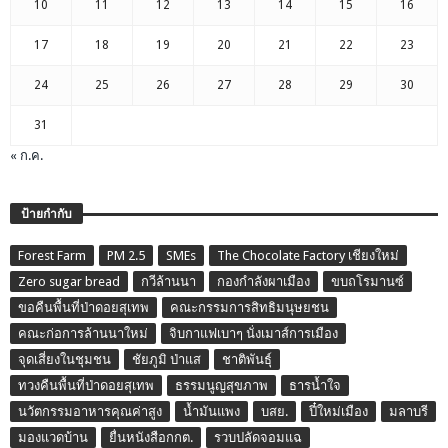
10
11
12
13
14
15
16
17
18
19
20
21
22
23
24
25
26
27
28
29
30
31
« ก.ค.
ป้ายกำกับ
Forest Farm
PM 2.5
SMEs
The Chocolate Factory เชียงใหม่
Zero sugar bread
กวีล้านนา
กองกำลังผาเมือง
ขบถโรมานซ์
ขอคืนพื้นที่ป่าดอยสุเทพ
คณะกรรมการสิทธิมนุษยชน
คณะก่อการล้านนาใหม่
จิบกาแฟเบาๆ นั่งเมาส์การเมือง
จุดเสี่ยงในชุมชน
ชัยภูมิ ป่าแส
ชาติพันธุ์
ทวงคืนพื้นที่ป่าดอยสุเทพ
ธรรมนูญสุขภาพ
ธารน้ำใจ
นวัตกรรมอาหารคุณค่าสูง
น้ำมันแพง
บสย.
ปี๋ใหม่เมือง
มลาบรี
มองแวดบ้าน
ยื่นหนังสือกกต.
รวบปลัดจอมแฉ