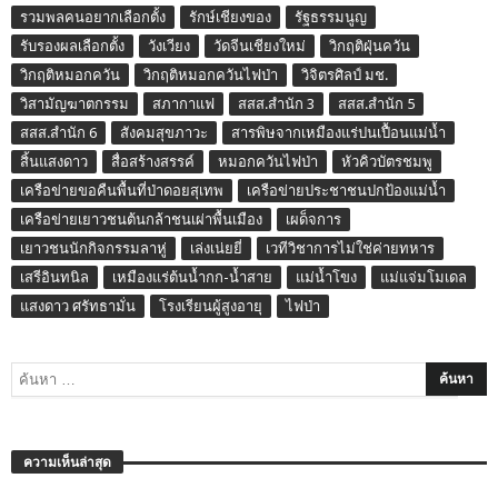
รวมพลคนอยากเลือกตั้ง
รักษ์เชียงของ
รัฐธรรมนูญ
รับรองผลเลือกตั้ง
วังเวียง
วัดจีนเชียงใหม่
วิกฤติฝุ่นควัน
วิกฤติหมอกควัน
วิกฤติหมอกควันไฟป่า
วิจิตรศิลป์ มช.
วิสามัญฆาตกรรม
สภากาแฟ
สสส.สำนัก 3
สสส.สำนัก 5
สสส.สำนัก 6
สังคมสุขภาวะ
สารพิษจากเหมืองแร่ปนเปื้อนแม่น้ำ
สิ้นแสงดาว
สื่อสร้างสรรค์
หมอกควันไฟป่า
หัวคิวบัตรชมพู
เครือข่ายขอคืนพื้นที่ป่าดอยสุเทพ
เครือข่ายประชาชนปกป้องแม่น้ำ
เครือข่ายเยาวชนต้นกล้าชนเผ่าพื้นเมือง
เผด็จการ
เยาวชนนักกิจกรรมลาหู่
เล่งเน่ยยี่
เวทีวิชาการไม่ใช่ค่ายทหาร
เสรีอินทนิล
เหมืองแร่ต้นน้ำกก-น้ำสาย
แม่น้ำโขง
แม่แจ่มโมเดล
แสงดาว ศรัทธามั่น
โรงเรียนผู้สูงอายุ
ไฟป่า
ความเห็นล่าสุด