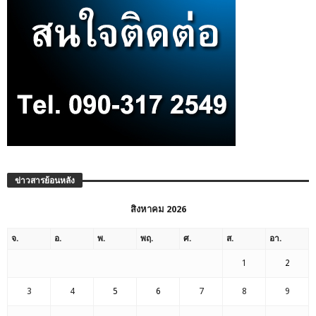
ข่าวสารย้อนหลัง
สิงหาคม 2026
จ.
อ.
พ.
พฤ.
ศ.
ส.
อา.
1
2
3
4
5
6
7
8
9