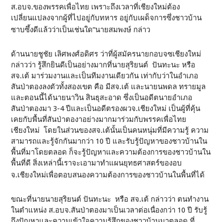
ส.อบจ.ของพรรคเพื่อไทย เพราะถึงเวลาที่เชียงใหม่ต้อง
เปลี่ยนแปลงจากผู้ที่ไปอยู่กับทหาร อยู่กับเผด็จการซึ่งชาวบ้าน
ซาบซึ้งดีแล้วว่าเป็นเช่นใด”นายสมพงษ์ กล่าว
ด้านนายชูชัย เลิศพงศ์อดิศร ว่าที่ผู้สมัครนายกอบจซเชียงใหม่
กล่าวว่า รู้สึกยินดีเป็นอย่างมากที่นายสุริยนต์ ปันทะนะ หรือ
สจ.เต้ มาร่วมงานและเป็นทีมงานเดียวกัน เท่ากับว่าในอำเภอ
สันป่าตองลงตัวทั้งสองเขต คือ มีสจ.เต้ และนายนพดล ทรายมูล
และตอนนี้ได้นายนาวิน สินธุสะอาด ซึ่งเป็นอดีตนายอำเภอ
สันป่าตองมา 3-4 ปีและเป็นอดีตรองผวจ.เชียงใหม่ เป็นผู้ที่คุ้น
เคยกับพื้นที่สันป่าตองาอย่างมากมาร่วมกับพรรคเพื่อไทย
เชียงใหม่ โดยในส่วนของสจ.เต้นั้นเป็นคนหนุ่มที่มีความรู้ ความ
สามารถและรู้จักกันมากว่า 10 ปี และรับรู้ปัญหาของชาวบ้านใน
พื้นที่มาโดยตลอด ก็จะรู้ปัญหาและความต้องการของชาวบ้านใน
พื้นที่ดี สิ่งเหล่านี้เราจะเอามาทำแผนยุทธศาสตร์ของอบ
จ.เชียงใหม่เพื่อตอบสนองความต้องการของชาวบ้านในพื้นที่ได้
ขณะที่นายนายสุริยนต์ ปันทะนะ หรือ สจ.เต้ กล่าวว่า ตนทำงาน
ในตำแหน่ง ส.อบจ.สันป่าตองมาเป็นเวลาต่อเนื่องกว่า 10 ปี รับรู้
ถึงปัญหาและความเข้าใจความรู้สึกของชาวบ้านมาตลอด ที่