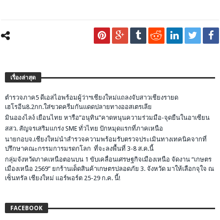
เรื่องล่าสุด
ตำรวจภาค5 ดีเอสไอพร้อมผู้ว่าฯเชียงใหม่แถลงจับสาวเชียงรายด
เฮโรอีน8.2กก.ใส่ขวดครีมกันแดดปลายทางออสเตรเลีย
มินอองไลง์ เยือนไทย หารือ”อนุทิน”คาดหนุนความร่วมมือ-จุดยืนในอาเซียน
สสว. สัญจรเสริมแกร่ง SME ทั่วไทย ปักหมุดแรกที่ภาคเหนือ
นายกอบจ.เชียงใหม่นำสำรวจความพร้อมรับตรวจประเมินทางเทคนิคจากที่
ปรึกษาคณะกรรมการมรดกโลก ที่จะลงพื้นที่ 3-8 ส.ค.นี้
กลุ่มจังหวัดภาคเหนือตอนบน 1 ขับเคลื่อนเศรษฐกิจเมืองเหนือ จัดงาน “เกษตร
เมืองเหนือ 2569” ยกร้านเด็ดสินค้าเกษตรปลอดภัย 3. จังหวัด มาให้เลือกจุใจ ณ
เซ็นทรัล เชียงใหม่ แอร์พอร์ต 25-29 ก.ค. นี้!
FACEBOOK