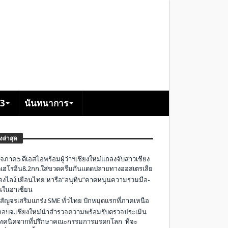
+3
นันทนาการ
องล่าสุด
จภาค5 ดีเอสไอพร้อมผู้ว่าฯเชียงใหม่แถลงจับสาวเชียง
เฮโรอีน8.2กก.ใส่ขวดครีมกันแดดปลายทางออสเตรเลีย
องไลง์ เยือนไทย หารือ”อนุทิน”คาดหนุนความร่วมมือ-
ืนในอาเซียน
 สัญจรเสริมแกร่ง SME ทั่วไทย ปักหมุดแรกที่ภาคเหนือ
อบจ.เชียงใหม่นำสำรวจความพร้อมรับตรวจประเมิน
ทคนิคจากที่ปรึกษาคณะกรรมการมรดกโลก ที่จะ