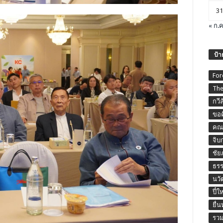
31
« ก.ค
ป้า
For
The
กวี
ขอค
คณะ
จิบ
ชัย
ธร
นวั
ปี๋ใ
ยื่
รวม