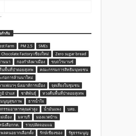
.
ยกำกับ
est Farm
PM 2.5
SMEs
 Chocolate Factory เชียงใหม่
Zero sugar bread
ล้านนา
กองกำลังผาเมือง
ขบถโรมานซ์
ืนพื้นที่ป่าดอยสุเทพ
คณะกรรมการสิทธิมนุษยชน
ก่อการล้านนาใหม่
กาแฟเบาๆ นั่งเมาส์การเมือง
จุดเสี่ยงในชุมชน
ภูมิ ป่าแส
ชาติพันธุ์
ทวงคืนพื้นที่ป่าดอยสุเทพ
รมนูญสุขภาพ
ธารน้ำใจ
ตกรรมอาหารคุณค่าสูง
น้ำมันแพง
บสย.
หม่เมือง
มลาบรี
มองแวดบ้าน
นหนังสือกกต.
รวบปลัดจอมแฉ
พลคนอยากเลือกตั้ง
รักษ์เชียงของ
รัฐธรรมนูญ