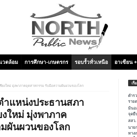
งแวดล้อม
การศึกษา-เกษตรกร
รอบรั้วทั่วเหนือ
อาเซียน 
เรื่
ดเชียงใหม่ มุ่งพาภาคอุตสาหกรรม รับมือความผันผวนของโลก
ตำรว
นรับตำแหน่งประธานสภา
รายด
มินอ
ยงใหม่ มุ่งพาภาค
จุดย
สสว.
วามผันผวนของโลก
นายก
ทางเ