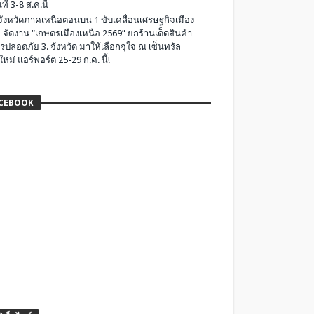
ที่ 3-8 ส.ค.นี้
มจังหวัดภาคเหนือตอนบน 1 ขับเคลื่อนเศรษฐกิจเมือง
 จัดงาน “เกษตรเมืองเหนือ 2569” ยกร้านเด็ดสินค้า
รปลอดภัย 3. จังหวัด มาให้เลือกจุใจ ณ เซ็นทรัล
ใหม่ แอร์พอร์ต 25-29 ก.ค. นี้!
CEBOOK