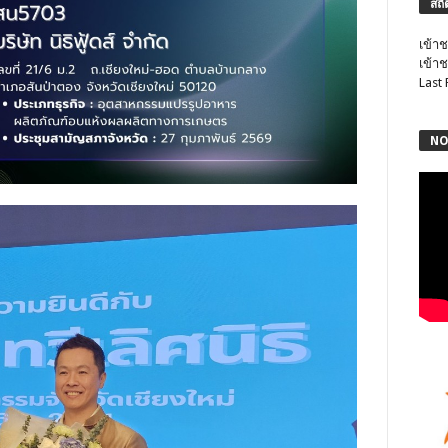
สถิ
เข้าช
เข้าช
Last
NO