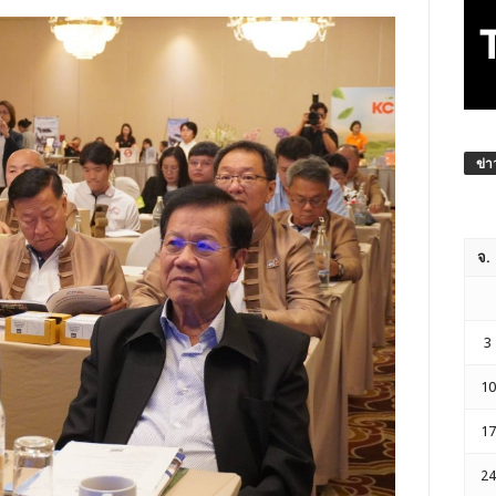
ข่า
จ.
3
10
17
24