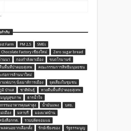
.
ยกำกับ
est Farm
PM 2.5
SMEs
 Chocolate Factory เชียงใหม่
Zero sugar bread
ล้านนา
กองกำลังผาเมือง
ขบถโรมานซ์
ืนพื้นที่ป่าดอยสุเทพ
คณะกรรมการสิทธิมนุษยชน
ก่อการล้านนาใหม่
กาแฟเบาๆ นั่งเมาส์การเมือง
จุดเสี่ยงในชุมชน
ภูมิ ป่าแส
ชาติพันธุ์
ทวงคืนพื้นที่ป่าดอยสุเทพ
รมนูญสุขภาพ
ธารน้ำใจ
ตกรรมอาหารคุณค่าสูง
น้ำมันแพง
บสย.
หม่เมือง
มลาบรี
มองแวดบ้าน
นหนังสือกกต.
รวบปลัดจอมแฉ
พลคนอยากเลือกตั้ง
รักษ์เชียงของ
รัฐธรรมนูญ