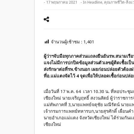
- 17 พฤษภาคม 2021
- In
Headline
,
คุณภาพชีวิต-สิ่งแ
จำนวนผู้เช้าชม :
1,401
ผู้ว่าฯจับมือทุกภาคส่วนแถลงยืนยันรพ.สนามเ
แจงไม่มีการปกปิดข้อมูลส่วนตัวเลขผู้ติดเชื้อเป็น
ส่งรักษาต่อที่รพ.ข้างนอก เผยก่อนปล่อยตัวต้อง
ที่อ.แม่แตงจัดไว้ 4 จุดเพื่อให้ปลอดเชื้อก่อนปล
เมื่อวันที่ 17 พ.ค. 64 เวลา 10.30 น. ที่หอประ
เชียงใหม่ นายเจริญฤทธิ์ สงวนสัตย์ ผู้ว่าราชกา
แม่ทัพภาคที่ 3,นายแพทย์จตุชัย มณีรัตน์ นายแ
เจ้ากรมการแพทย์ทหารบก,นายสุรศักดิ์ เผื่อนคำ
นายอำเภอแม่แตง จังหวัดเชียงใหม่ ได้ร่วมก
เชียงใหม่