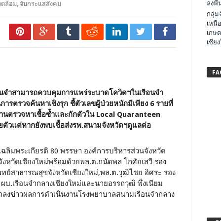
ลงพื้น
วดล้อม
,
จับกระแสสังคม
กลุ่
เหนือ
เกษต
เชียง
FA
รือนจำสามารถควบคุมการแพร่ระบาดโควิดฯในเรือนจำ
การตรวจค้นหาเชิงรุก ชี้ตัวเลขผู้ป่วยหนักมีเพียง 6 รายที่
ผ่านตรวจหาเชื้อซ้ำและกักตัวใน
Local Quaranteen
่อยตัวแต่หากยังพบเชื้อส่งรพ.สนามจังหวัดฯดูแลต่อ
ชุมเฉลิมพระเกียรติ 80 พรรษา องค์การบริหารส่วนจังหวัด
รจังหวัดเชียงใหม่พร้อมด้วยพล.ต.ถนัดพล โกศัยเสวี รอง
พทย์สาธารณสุขจังหวัดเชียงใหม่,พล.ต.วุฒิไชย อิศระ รอง
 ผบ.เรือนจำกลางเชียงใหม่และนายอรรถวุฒิ พึ่งเนียม
ันแถลงข่าวผลการดำเนินงานโรงพยาบาลสนามเรือนจำกลาง