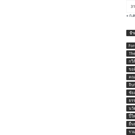
31
« ก.ค
ป้า
For
The
กวี
ขอค
คณะ
จิบ
ชัย
ธร
นวั
ปี๋ใ
ยื่
รวม