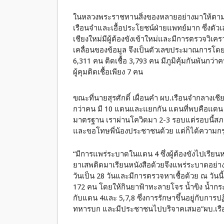
ในหลวงพระราชทานสิ่งของหลายอย่างมาให้ตามโค
เรือนจำและเอื้อประโยชน์ฝ่ายแพทย์มาก ซึ่งตัวเลขผ
เชียงใหม่มีผู้ต้องขังเข้าใหม่และมีการตรวจวิเ
เคลื่อนของข้อมูล จึงเป็นตัวเลขประมาณการโดยจะอ
6,311 คน ติดเชื้อ 3,793 คน มีภูมิคุ้มกันพันกว่
ผู้คุมติดเชื้อเพียง 7 คน
ขณะที่นายสุรศักดิ์ เผื่อนคำ ผบ.เรือนจำกลางเชีย
กว่าคน มี 10 แดนและแยกกัน แดนที่พบคือแดน 4 เ
มาตรฐาน เราผ่านโควิดมา 2-3 รอบแต่รอบนี้สภา
และขอโทษพี่น้องประชาชนด้วย แต่ก็ได้ความก
“มีการแพร่ระบาดในแดน 4 ซึ่งผู้ต้องขังไปเรียนหน
ยาเสพติดมาเรียนหนังสือด้วยจึงแพร่ระบาดอย่า
วันเป็น 28 วันและมีการตรวจหาเชื้อด้วย ณ วันนี้ผู
172 คน โดยให้กินยาฟ้าทะลายโจร น้ำขิง น้ำกระ
กับแดน 4และ 5,7,8 ซึ่งการรักษาขึ้นอยู่กับกา
ทหารบก และมีประชาชนไปบริจาคเสมอ”ผบ.เรือน