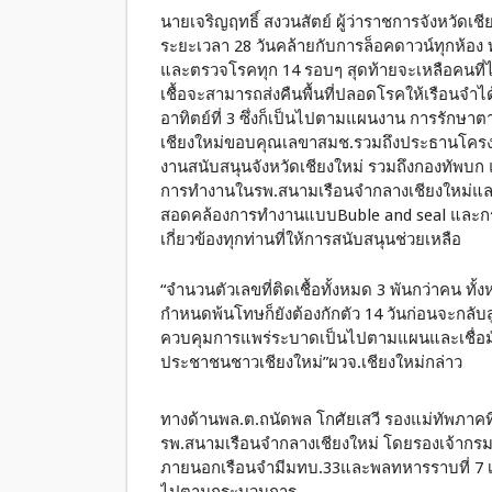
นายเจริญฤทธิ์ สงวนสัตย์ ผู้ว่าราชการจังหวัดเชีย
ระยะเวลา 28 วันคล้ายกับการล็อคดาวน์ทุกห้อง
และตรวจโรคทุก 14 รอบๆ สุดท้ายจะเหลือคนที่ไม
เชื้อจะสามารถส่งคืนพื้นที่ปลอดโรคให้เรือนจำได้ใ
อาทิตย์ที่ 3 ซึ่งก็เป็นไปตามแผนงาน การรักษาต
เชียงใหม่ขอบคุณเลขาสมช.รวมถึงประธานโคร
งานสนับสนุนจังหวัดเชียงใหม่ รวมถึงกองทัพบก 
การทำงานในรพ.สนามเรือนจำกลางเชียงใหม่และ
สอดคล้องการทำงานแบบBuble and seal และก
เกี่ยวข้องทุกท่านที่ให้การสนับสนุนช่วยเหลือ
“จำนวนตัวเลขที่ติดเชื้อทั้งหมด 3 พันกว่าคน ทั้
กำหนดพ้นโทษก็ยังต้องกักตัว 14 วันก่อนจะกลับส
ควบคุมการแพร่ระบาดเป็นไปตามแผนและเชื่อมั่
ประชาชนชาวเชียงใหม่”ผวจ.เชียงใหม่กล่าว
ทางด้านพล.ต.ถนัดพล โกศัยเสวี รองแม่ทัพภาคที่
รพ.สนามเรือนจำกลางเชียงใหม่ โดยรองเจ้ากร
ภายนอกเรือนจำมีมทบ.33และพลทหารราบที่ 7 เป็