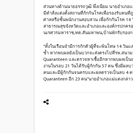
ส่วนทางด้านนายอรรถวุฒิ พึ่งเนียม นายอำเภอ
มีคำสั่งแต่งตั้งสถานที่กักกันโรคเพื่อรองรับคนท
ศาลหรือชั้นพนักงานสอบสวน เพื่อกักกันโรค 14 
สาธารณสุขจังหวัดและอำเภอและองค์กรปกครองส่วน
นเรศวรมหาราช,ทต.สันมหาพน,บ้านพักรับรองการ
“ทั้งในเรือนจำมีการกักตัวผู้ที่จะพ้นโทษ 14 วั
ซ้ำ หากพบผลยังเป็นบวกจะส่งตรงไปที่รพ.สนามจั
Quaranteen และตรวจหาเชื้ออีกหากพบผลเป็นบว
งานในรอบ 21 วันได้รับผู้กักกัน 57 คน ซึ่ง
คนและมีผู้กักกันจนครบและผลตรวจเป็นลบ 4 คนแ
Quaranteen อีก 23 คน”นายอำเภอแม่แตงกล่าว