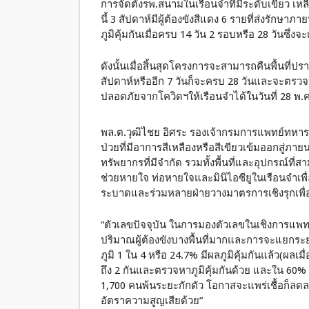
การจัดตั้งรพ.สนามในเรือนจำที่มีระดับเขียว เหล
นี้ 3 สัปดาห์มีผู้ต้องขังสีแดง 6 รายที่ส่งรัก
ภูมิคุ้มกันเมื่อครบ 14 วัน 2 รอบหรือ 28 วันซึ่งจะเ
ดังนั้นเมื่อสิ้นสุดโครงการจะสามารถคืนพื้นที่ปร
สัปดาห์หรืออีก 7 วันก็จะครบ 28 วันและจะตรวจหาภ
ปลอดภัยจากโควิดฯให้เรือนจำได้ในวันที่ 28 พ.ค.
พล.ต.วุฒิไชย อิศระ รองเจ้ากรมการแพทย์ทหารบ
ป่วยที่มีอาการสีเหลืองหรือสีเขียวเข้มออกสู่ภ
ทรัพยากรที่มีจำกัด รวมทั้งพื้นที่และอุปกรณ์ที่
ช่วยหายใจ ท่อหายใจและมินิไอซียูในเรือนจำเพื่
ระบาดและร่วมหลายฝ่ายวางมาตรการเชิงรุกเพื่อ
“ตัวเลขปัจจุบัน ในการมองตัวเลขในเชิงการแพทย
ปริมาณผู้ต้องขังบางพื้นที่มากและการจะแยกระย
ภูมิ 1 ใน 4 หรือ 24.7% มีผลภูมิคุ้มกันแล้ว(ผลเม
ถึง 2 กันและตรวจหาภูมิคุ้มกันด้วย และใน 60% ที่
1,700 คนพ้นระยะกักตัว โอกาสจะแพร่เชื้อก็ลด
อัตราความสูญเสียด้วย”