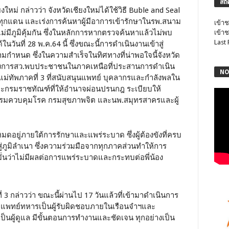
สถิ
งใหม่ กล่าวว่า จังหวัดเชียงใหม่ได้ใช้วิธี Buble and Seal
 ทุกแดน และเร่งการค้นหาผู้มีอาการเข้ารักษาในรพ.สนาม
เข้าช
่มีภูมิคุ้มกัน ซึ่งในหลักการหากตรวจค้นหาแล้วไม่พบ
เข้าช
Last
นวันที่ 28 พ.ค.64 นี้ ซึ่งขณะนี้การดำเนินงานเข้าสู่
ามกำหนด ซึ่งในความสำเร็จในทิศทางที่น่าพอใจนี้จังหวัด
งการสว.พบประชาชนในภาคเหนือที่ประสานการดำเนิน
NO
แม่ทัพภาคที่ 3 ที่สนับสนุนแพทย์ บุคลากรและกำลังพลใน
กรมราชทัณฑ์ที่ให้อำนาจผ่อนปรนกฎ ระเบียบให้
รมควบคุมโรค กรมสุขภาพจิต และนพ.สมุทรสาครและผู้
งหมดอยู่ภายใต้การรักษาและแพร่ระบาด ซึ่งผู้ต้องขังที่ครบ
ู่ภูมิลำเนา ซึ่งความร่วมมือจากทุกภาคส่วนทำให้การ
นว่าไม่มีผลต่อการแพร่ระบาดและกระทบต่อพี่น้อง
 3 กล่าวว่า ขณะนี้ผ่านไป 17 วันแล้วที่เข้ามาดำเนินการ
มแพทย์ทหารเป็นผู้รับผิดชอบภายในเรือนจำฯและ
นผู้ดูแล มีขั้นตอนการทำงานและชัดเจน ทุกอย่างเป็น