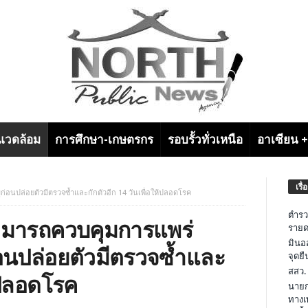
งแวดล้อม
การศึกษา-เกษตรกร
รอบรั้วทั่วเหนือ
อาเซียน 
เรื่
อนปล่อยตัวมีตรวจซ้ำและกักตัวอีก 14 วันเพื่อให้ปลอดโรค
ตำรว
ามารถควบคุมการแพร่
รายด
มินอ
อนปล่อยตัวมีตรวจซ้ำและ
จุดย
สสว.
ห้ปลอดโรค
นายก
ทางเ