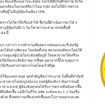
ือง ส้มแต่สีแดงอาจจะส่งต่อ ในกรณีที่เกินศักยภาพ ถึงวัน
ษาภายนอกเทียบในเกณฑ์ถือว่าไม่มากนัก ต่อไปก็มีการตรวจ
หลือผู้ไม่มีภูมิคุ้มกันเพียง 10%
าศจากโควิดฯให้เรือนจำได้ ซึ่งวันนี้ดำเนินการมาได้ 3
ูมิคุ้มกันอีก 5 วัน ก็คาดว่าจะสามารถส่งพื้นที่
64 นี้
ก กล่าวว่า การทำงานเพื่อลดการส่งออกและรีเฟอร์ผู้
ายนอกได้อย่างชัดเจน โดยจัดตั้งรพ.สนามกองทัพบกโดยใช้
สามารถดูแลผู้ป่วยในระดับทุติยภูมิ โดยสามารถใส่เครื่อง
อให้เกิดประสิทธิภาพมากที่สุด นอกจากนี้ก็ควบคุมการ
ให้เรือนจำปราศจากโรคโดยเร็วที่สุด
์ให้มองหลายจุด จุดสำคัญคือการระบาด ในพื้นที่จำกัดมี
ะห่างอาจไม่สมบูรณ์แบบ ยอดผู้ต้องขัง 6 พันกว่าคนมี
ื่อ 16 พ.ค.64) ผู้ต้องขังทุกคนได้รับการตรวจยืนยันหาเชื้อ
ยังติดเชื้อ แต่อีกไม่กี่วัน 44% จะพ้นระยะ 1-2 วันหรือ
ลงด้วย ซึ่งลดความเสี่ยงแพร่เชื้อออกไปภายนอกและลด