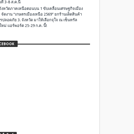
ที่ 3-8 ส.ค.นี้
มจังหวัดภาคเหนือตอนบน 1 ขับเคลื่อนเศรษฐกิจเมือง
 จัดงาน “เกษตรเมืองเหนือ 2569” ยกร้านเด็ดสินค้า
รปลอดภัย 3. จังหวัด มาให้เลือกจุใจ ณ เซ็นทรัล
ใหม่ แอร์พอร์ต 25-29 ก.ค. นี้!
CEBOOK