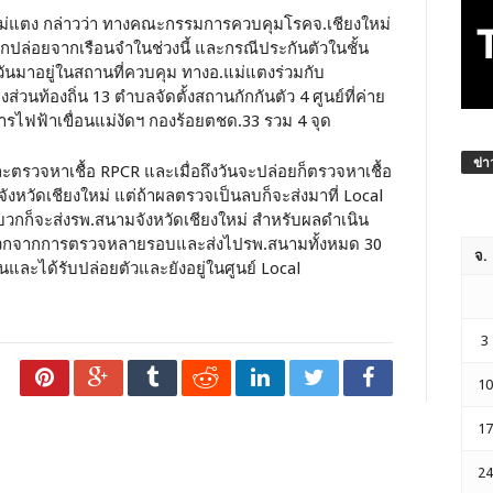
แม่แตง กล่าวว่า ทางคณะกรรมการควบคุมโรคจ.เชียงใหม่
ี่ถูกปล่อยจากเรือนจำในช่วงนี้ และกรณีประกันตัวในชั้น
วันมาอยู่ในสถานที่ควบคุม ทางอ.แม่แตงร่วมกับ
ท้องถิ่น 13 ตำบลจัดตั้งสถานกักกันตัว 4 ศูนย์ที่ค่าย
ไฟฟ้าเขื่อนแม่งัดฯ กองร้อยตชด.33 รวม 4 จุด
ข่า
นและตรวจหาเชื้อ RPCR และเมื่อถึงวันจะปล่อยก็ตรวจหาเชื้อ
งหวัดเชียงใหม่ แต่ถ้าผลตรวจเป็นลบก็จะส่งมาที่ Local
กก็จะส่งรพ.สนามจังหวัดเชียงใหม่ สำหรับผลดำเนิน
มีผลบวกจากการตรวจหลายรอบและส่งไปรพ.สนามทั้งหมด 30
จ.
ละได้รับปล่อยตัวและยังอยู่ในศูนย์ Local
3
10
17
24