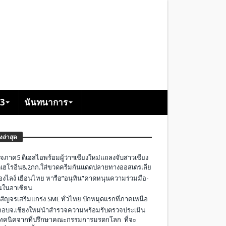
+3
นันทนาการ
องล่าสุด
จภาค5 ดีเอสไอพร้อมผู้ว่าฯเชียงใหม่แถลงจับสาวเชียง
เฮโรอีน8.2กก.ใส่ขวดครีมกันแดดปลายทางออสเตรเลีย
องไลง์ เยือนไทย หารือ”อนุทิน”คาดหนุนความร่วมมือ-
ืนในอาเซียน
 สัญจรเสริมแกร่ง SME ทั่วไทย ปักหมุดแรกที่ภาคเหนือ
อบจ.เชียงใหม่นำสำรวจความพร้อมรับตรวจประเมิน
ทคนิคจากที่ปรึกษาคณะกรรมการมรดกโลก ที่จะ