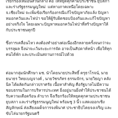
เรียกร้องเหมือนส่วนกลาง คือ ให้หยุดคุกคามประชาชน ยุบสภา
และร่างรัฐธรรมนูญใหม่ แต่ทางภาคเหนือโดยเฉพาะ
จ.เชียงใหม่ จะเพิ่มข้อเรียกร้องกรณีแก้ไขปัญหาภัยแล้ง ปัญหา
หมอกควันและไฟป่า ขอให้ผู้รับผิดชอบป้องกันและแก้ไขปัญหา
อย่างจริงใจ โดยเฉพาะปัญหาหมอกควันไฟป่าที่สร้างปัญหาให้
กับประชาชนทุกปี
ซึ่งการเคลื่อนไหว คงต้องทำอย่างต่อเนื่องอีกหลายครั้งจนกว่าจะ
บรรลุผล จึงน่าจะเว้นระยะการจัด อาจเป็นสัปดาห์หน้า เพื่อให้ทุก
คนได้พัก และประเมินสถานการณ์ไปด้วย
ต่อมากลุ่มนักศึกษา มช. นำโดยนายประสิทธิ์ ครุธาโรจน์, นาย
ธนาธร วิทยเบญจางค์ , นายวัชรภัทร ธรรมจักร, นายวิธญา คลัง
นิล ได้ผลัดกันกล่าวปราศรัย เนื้อหาสำคัญ คือรัฐบาลไม่มีความ
ชอบธรรมในการบริหารประเทศ ยิ่งอยู่นานยิ่งทำให้ประชาชนได้
รับความเดือดร้อน ลำบาก จึงเรียกร้องให้หยุดคุกคามประชาชน
ยุบสภา และร่างรัฐธรรมนูญใหม่ พร้อมชู 3 นิ้ว แสดงออกเชิง
สัญลักษณ์ ส่งเสียงเผด็จการจงพินาศ ประชาธิปไตยจงเจริญ และ
ขับไล่นายกรัฐมนตรี