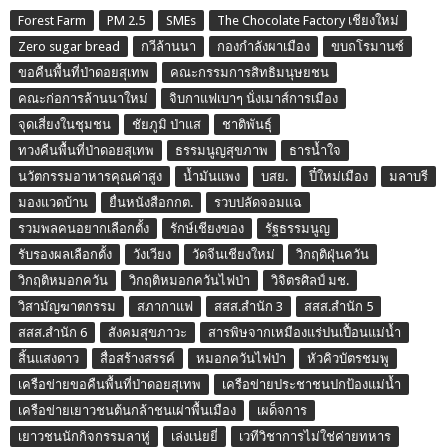
Forest Farm
PM 2.5
SMEs
The Chocolate Factory เชียงใหม่
Zero sugar bread
กวีล้านนา
กองกำลังผาเมือง
ขบถโรมานซ์
ขอคืนพื้นที่ป่าดอยสุเทพ
คณะกรรมการสิทธิมนุษยชน
คณะก่อการล้านนาใหม่
จิบกาแฟเบาๆ นั่งเมาส์การเมือง
จุดเสี่ยงในชุมชน
ชัยภูมิ ป่าแส
ชาติพันธุ์
ทวงคืนพื้นที่ป่าดอยสุเทพ
ธรรมนูญสุขภาพ
ธารน้ำใจ
นวัตกรรมอาหารคุณค่าสูง
น้ำมันแพง
บสย.
ปี๋ใหม่เมือง
มลาบรี
มองแวดบ้าน
ยื่นหนังสือกกต.
รวบปลัดจอมแฉ
รวมพลคนอยากเลือกตั้ง
รักษ์เชียงของ
รัฐธรรมนูญ
รับรองผลเลือกตั้ง
วังเวียง
วัดจีนเชียงใหม่
วิกฤติฝุ่นควัน
วิกฤติหมอกควัน
วิกฤติหมอกควันไฟป่า
วิจิตรศิลป์ มช.
วิสามัญฆาตกรรม
สภากาแฟ
สสส.สำนัก 3
สสส.สำนัก 5
สสส.สำนัก 6
สังคมสุขภาวะ
สารพิษจากเหมืองแร่ปนเปื้อนแม่น้ำ
สิ้นแสงดาว
สื่อสร้างสรรค์
หมอกควันไฟป่า
หัวคิวบัตรชมพู
เครือข่ายขอคืนพื้นที่ป่าดอยสุเทพ
เครือข่ายประชาชนปกป้องแม่น้ำ
เครือข่ายเยาวชนต้นกล้าชนเผ่าพื้นเมือง
เผด็จการ
เยาวชนนักกิจกรรมลาหู่
เล่งเน่ยยี่
เวทีวิชาการไม่ใช่ค่ายทหาร