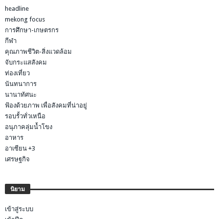
headline
mekong focus
การศึกษา-เกษตรกร
กีฬา
คุณภาพชีวิต-สิ่งแวดล้อม
จับกระแสสังคม
ท่องเที่ยว
นันทนาการ
นานาทัศนะ
ฟ้องด้วยภาพ เพื่อสังคมที่น่าอยู่
รอบรั้วทั่วเหนือ
อนุภาคลุ่มน้ำโขง
อาหาร
อาเซียน +3
เศรษฐกิจ
นิยาม
เข้าสู่ระบบ