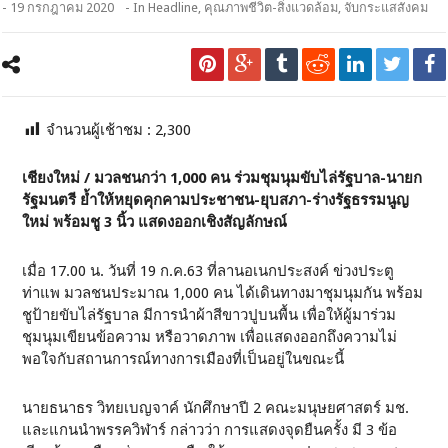
- 19 กรกฎาคม 2020
- In
Headline
,
คุณภาพชีวิต-สิ่งแวดล้อม
,
จับกระแสสังคม
จำนวนผู้เช้าชม :
2,300
เชียงใหม่ / มวลชนกว่า 1,000 คน ร่วมชุมนุมขับไล่รัฐบาล-นายก
รัฐมนตรี ย้ำให้หยุดคุกคามประชาชน-ยุบสภา-ร่างรัฐธรรมนูญ
ใหม่ พร้อมชู 3 นิ้ว แสดงออกเชิงสัญลักษณ์
เมื่อ 17.00 น. วันที่ 19 ก.ค.63 ที่ลานอเนกประสงค์ ข่วงประตู
ท่าแพ มวลชนประมาณ 1,000 คน ได้เดินทางมาชุมนุมกัน พร้อม
ชูป้ายขับไล่รัฐบาล มีการนำผ้าสีขาวปูบนพื้น เพื่อให้ผู้มาร่วม
ชุมนุมเขียนข้อความ หรือวาดภาพ เพื่อแสดงออกถึงความไม่
พอใจกับสถานการณ์ทางการเมืองที่เป็นอยู่ในขณะนี้
นายธนาธร วิทยเบญจาค์ นักศึกษาปี 2 คณะมนุษยศาสตร์ มช.
และแกนนำพรรควิฬาร์ กล่าวว่า การแสดงจุดยืนครั้ง มี 3 ข้อ