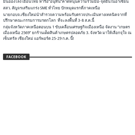
มินอองไลง์ เยือนไทย หารือ”อนุทิน”คาดหนุนความร่วมมือ-จุดยืนในอาเซียน
สสว. สัญจรเสริมแกร่ง SME ทั่วไทย ปักหมุดแรกที่ภาคเหนือ
นายกอบจ.เชียงใหม่นำสำรวจความพร้อมรับตรวจประเมินทางเทคนิคจากที่
ปรึกษาคณะกรรมการมรดกโลก ที่จะลงพื้นที่ 3-8 ส.ค.นี้
กลุ่มจังหวัดภาคเหนือตอนบน 1 ขับเคลื่อนเศรษฐกิจเมืองเหนือ จัดงาน “เกษตร
เมืองเหนือ 2569” ยกร้านเด็ดสินค้าเกษตรปลอดภัย 3. จังหวัด มาให้เลือกจุใจ ณ
เซ็นทรัล เชียงใหม่ แอร์พอร์ต 25-29 ก.ค. นี้!
FACEBOOK