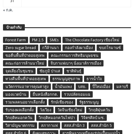
31
« ก.ค.
ป้ายกำกับ
Forest Farm
PM 2.5
SMEs
The Chocolate Factory เชียงใหม่
Zero sugar bread
กวีล้านนา
กองกำลังผาเมือง
ขบถโรมานซ์
ขอคืนพื้นที่ป่าดอยสุเทพ
คณะกรรมการสิทธิมนุษยชน
คณะก่อการล้านนาใหม่
จิบกาแฟเบาๆ นั่งเมาส์การเมือง
จุดเสี่ยงในชุมชน
ชัยภูมิ ป่าแส
ชาติพันธุ์
ทวงคืนพื้นที่ป่าดอยสุเทพ
ธรรมนูญสุขภาพ
ธารน้ำใจ
นวัตกรรมอาหารคุณค่าสูง
น้ำมันแพง
บสย.
ปี๋ใหม่เมือง
มลาบรี
มองแวดบ้าน
ยื่นหนังสือกกต.
รวบปลัดจอมแฉ
รวมพลคนอยากเลือกตั้ง
รักษ์เชียงของ
รัฐธรรมนูญ
รับรองผลเลือกตั้ง
วังเวียง
วัดจีนเชียงใหม่
วิกฤติฝุ่นควัน
วิกฤติหมอกควัน
วิกฤติหมอกควันไฟป่า
วิจิตรศิลป์ มช.
วิสามัญฆาตกรรม
สภากาแฟ
สสส.สำนัก 3
สสส.สำนัก 5
สสส.สำนัก 6
สังคมสุขภาวะ
สารพิษจากเหมืองแร่ปนเปื้อนแม่น้ำ