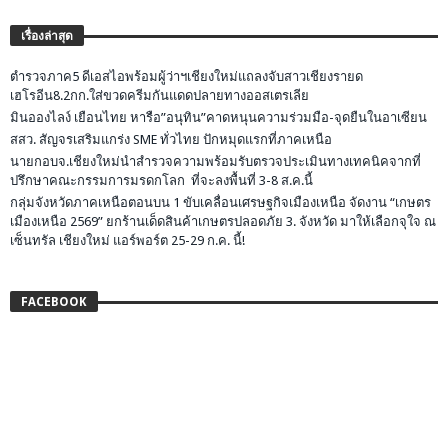
เรื่องล่าสุด
ตำรวจภาค5 ดีเอสไอพร้อมผู้ว่าฯเชียงใหม่แถลงจับสาวเชียงรายด
เฮโรอีน8.2กก.ใส่ขวดครีมกันแดดปลายทางออสเตรเลีย
มินอองไลง์ เยือนไทย หารือ”อนุทิน”คาดหนุนความร่วมมือ-จุดยืนในอาเซียน
สสว. สัญจรเสริมแกร่ง SME ทั่วไทย ปักหมุดแรกที่ภาคเหนือ
นายกอบจ.เชียงใหม่นำสำรวจความพร้อมรับตรวจประเมินทางเทคนิคจากที่
ปรึกษาคณะกรรมการมรดกโลก ที่จะลงพื้นที่ 3-8 ส.ค.นี้
กลุ่มจังหวัดภาคเหนือตอนบน 1 ขับเคลื่อนเศรษฐกิจเมืองเหนือ จัดงาน “เกษตร
เมืองเหนือ 2569” ยกร้านเด็ดสินค้าเกษตรปลอดภัย 3. จังหวัด มาให้เลือกจุใจ ณ
เซ็นทรัล เชียงใหม่ แอร์พอร์ต 25-29 ก.ค. นี้!
FACEBOOK