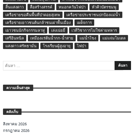
สิ้นแสงดาว
สื่อสร้างสรรค์
หมอกควันไฟป่า
หัวคิวบัตรชมพู
เครือข่ายขอคืนพื้นที่ป่าดอยสุเทพ
เครือข่ายประชาชนปกป้องแม่น้ำ
เครือข่ายเยาวชนต้นกล้าชนเผ่าพื้นเมือง
เผด็จการ
เยาวชนนักกิจกรรมลาหู่
เล่งเน่ยยี่
เวทีวิชาการไม่ใช่ค่ายทหาร
เสรีอินทนิล
เหมืองแร่ต้นน้ำกก-น้ำสาย
แม่น้ำโขง
แม่แจ่มโมเดล
แสงดาว ศรัทธามั่น
โรงเรียนผู้สูงอายุ
ไฟป่า
ความเห็นล่าสุด
คลังเก็บ
สิงหาคม 2026
กรกฎาคม 2026