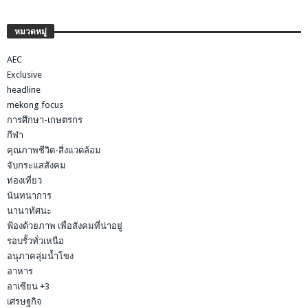
หมวดหมู่
AEC
Exclusive
headline
mekong focus
การศึกษา-เกษตรกร
กีฬา
คุณภาพชีวิต-สิ่งแวดล้อม
จับกระแสสังคม
ท่องเที่ยว
นันทนาการ
นานาทัศนะ
ฟ้องด้วยภาพ เพื่อสังคมที่น่าอยู่
รอบรั้วทั่วเหนือ
อนุภาคลุ่มน้ำโขง
อาหาร
อาเซียน +3
เศรษฐกิจ