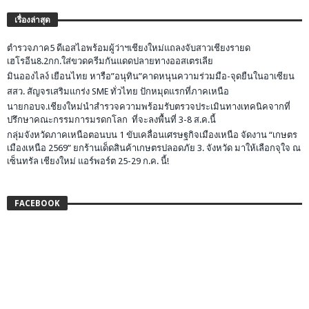
เรื่องล่าสุด
ตำรวจภาค5 ดีเอสไอพร้อมผู้ว่าฯเชียงใหม่แถลงจับสาวเชียงรายด
เฮโรอีน8.2กก.ใส่ขวดครีมกันแดดปลายทางออสเตรเลีย
มินอองไลง์ เยือนไทย หารือ”อนุทิน”คาดหนุนความร่วมมือ-จุดยืนในอาเซียน
สสว. สัญจรเสริมแกร่ง SME ทั่วไทย ปักหมุดแรกที่ภาคเหนือ
นายกอบจ.เชียงใหม่นำสำรวจความพร้อมรับตรวจประเมินทางเทคนิคจากที่
ปรึกษาคณะกรรมการมรดกโลก ที่จะลงพื้นที่ 3-8 ส.ค.นี้
กลุ่มจังหวัดภาคเหนือตอนบน 1 ขับเคลื่อนเศรษฐกิจเมืองเหนือ จัดงาน “เกษตร
เมืองเหนือ 2569” ยกร้านเด็ดสินค้าเกษตรปลอดภัย 3. จังหวัด มาให้เลือกจุใจ ณ
เซ็นทรัล เชียงใหม่ แอร์พอร์ต 25-29 ก.ค. นี้!
FACEBOOK