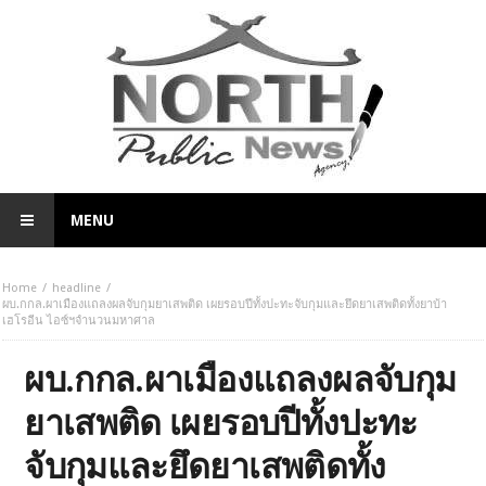
MENU
Home
headline
ผบ.กกล.ผาเมืองแถลงผลจับกุมยาเสพติด เผยรอบปีทั้งปะทะจับกุมและยึดยาเสพติดทั้งยาบ้า
เฮโรอีน ไอซ์ฯจำนวนมหาศาล
ผบ.กกล.ผาเมืองแถลงผลจับกุม
ยาเสพติด เผยรอบปีทั้งปะทะ
จับกุมและยึดยาเสพติดทั้ง