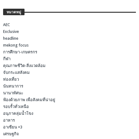
หมวดหมู่
AEC
Exclusive
headline
mekong focus
การศึกษา-เกษตรกร
กีฬา
คุณภาพชีวิต-สิ่งแวดล้อม
จับกระแสสังคม
ท่องเที่ยว
นันทนาการ
นานาทัศนะ
ฟ้องด้วยภาพ เพื่อสังคมที่น่าอยู่
รอบรั้วทั่วเหนือ
อนุภาคลุ่มน้ำโขง
อาหาร
อาเซียน +3
เศรษฐกิจ