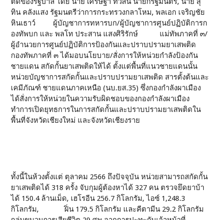
ติดของรัฐบาล โดย นาย เศรษฐา ทวีสิน นายกรัฐมนตรี, นาย สุ
ทิน คลังแสง รัฐมนตรีว่าการกระทรวงกลาโหม, พลเอก เจริญชัย
หินเธาว์ ผู้บัญชาการทหารบก/ผู้บัญชาการศูนย์ปฏิบัติการก
องทัพบก และ พลโท ประสาน แสงศิริรักษ์ แม่ทัพภาคที่ ๓/
ผู้อำนวยการศูนย์ปฏิบัติการป้องกันและปราบปรามยาเสพติด
กองทัพภาคที่ ๓ ได้มอบนโยบาย/สั่งการให้หน่วยกำลังป้องกัน
ชายแดน สกัดกั้นยาเสพติดให้ได้ ตั้งแต่พื้นที่แนวชายแดนนั้น
หน่วยบัญชาการสกัดกั้นและปราบปรามยาเสพติด สารตั้งต้นและ
เคมีภัณฑ์ ชายแดนภาคเหนือ (นบ.ยส.35) ซึ่งกองกำลังผาเมือง
ได้สั่งการให้หน่วยในความรับผิดชอบของกองกำลังผาเมือง
ทำการเปิดยุทธการในการสกัดกั้นและปราบปรามยาเสพติดใน
พื้นที่จังหวัดเชียงใหม่ และจังหวัดเชียงราย
ทั้งนี้ในห้วงตั้งแต่ ตุลาคม 2566 ถึงปัจจุบัน หน่วยสามารถสกัดกั้น
ยาเสพติดได้ 318 ครั้ง จับกุมผู้ต้องหาได้ 327 คน ตรวจยึดยาบ้า
ได้ 150.4 ล้านเม็ด, เฮโรอีน 256.7 กิโลกรัม, ไอซ์ 1,248.3
กิโลกรัม, ฝิ่น 179.5 กิโลกรัม และคีตามีน 29.2 กิโลกรัม