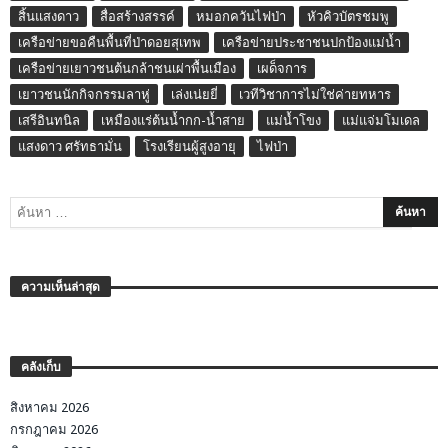
สิ้นแสงดาว
สื่อสร้างสรรค์
หมอกควันไฟป่า
หัวคิวบัตรชมพู
เครือข่ายขอคืนพื้นที่ป่าดอยสุเทพ
เครือข่ายประชาชนปกป้องแม่น้ำ
เครือข่ายเยาวชนต้นกล้าชนเผ่าพื้นเมือง
เผด็จการ
เยาวชนนักกิจกรรมลาหู่
เล่งเน่ยยี่
เวทีวิชาการไม่ใช่ค่ายทหาร
เสรีอินทนิล
เหมืองแร่ต้นน้ำกก-น้ำสาย
แม่น้ำโขง
แม่แจ่มโมเดล
แสงดาว ศรัทธามั่น
โรงเรียนผู้สูงอายุ
ไฟป่า
ความเห็นล่าสุด
คลังเก็บ
สิงหาคม 2026
กรกฎาคม 2026