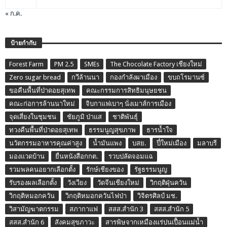
« ก.ค.
ป้ายกำกับ
Forest Farm
PM 2.5
SMEs
The Chocolate Factory เชียงใหม่
Zero sugar bread
กวีล้านนา
กองกำลังผาเมือง
ขบถโรมานซ์
ขอคืนพื้นที่ป่าดอยสุเทพ
คณะกรรมการสิทธิมนุษยชน
คณะก่อการล้านนาใหม่
จิบกาแฟเบาๆ นั่งเมาส์การเมือง
จุดเสี่ยงในชุมชน
ชัยภูมิ ป่าแส
ชาติพันธุ์
ทวงคืนพื้นที่ป่าดอยสุเทพ
ธรรมนูญสุขภาพ
ธารน้ำใจ
นวัตกรรมอาหารคุณค่าสูง
น้ำมันแพง
บสย.
ปี๋ใหม่เมือง
มลาบรี
มองแวดบ้าน
ยื่นหนังสือกกต.
รวบปลัดจอมแฉ
รวมพลคนอยากเลือกตั้ง
รักษ์เชียงของ
รัฐธรรมนูญ
รับรองผลเลือกตั้ง
วังเวียง
วัดจีนเชียงใหม่
วิกฤติฝุ่นควัน
วิกฤติหมอกควัน
วิกฤติหมอกควันไฟป่า
วิจิตรศิลป์ มช.
วิสามัญฆาตกรรม
สภากาแฟ
สสส.สำนัก 3
สสส.สำนัก 5
สสส.สำนัก 6
สังคมสุขภาวะ
สารพิษจากเหมืองแร่ปนเปื้อนแม่น้ำ