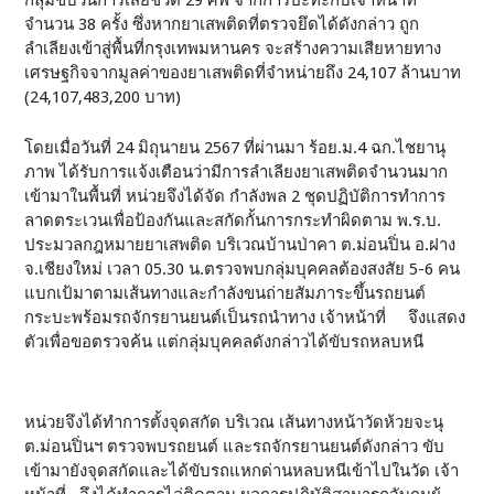
กลุ่มขบวนการเสียชีวิต 29 ศพ จากการปะทะกับเจ้าหน้าที่
จำนวน 38 ครั้ง ซึ่งหากยาเสพติดที่ตรวจยึดได้ดังกล่าว ถูก
ลำเลียงเข้าสู่พื้นที่กรุงเทพมหานคร จะสร้างความเสียหายทาง
เศรษฐกิจจากมูลค่าของยาเสพติดที่จำหน่ายถึง 24,107 ล้านบาท
(24,107,483,200 บาท)
โดยเมื่อวันที่ 24 มิถุนายน 2567 ที่ผ่านมา ร้อย.ม.4 ฉก.ไชยานุ
ภาพ ได้รับการแจ้งเตือนว่ามีการลำเลียงยาเสพติดจำนวนมาก
เข้ามาในพื้นที่ หน่วยจึงได้จัด กำลังพล 2 ชุดปฏิบัติการทำการ
ลาดตระเวนเพื่อป้องกันและสกัดกั้นการกระทำผิดตาม พ.ร.บ.
ประมวลกฎหมายยาเสพติด บริเวณบ้านป่าคา ต.ม่อนปิ่น อ.ฝาง
จ.เชียงใหม่ เวลา 05.30 น.ตรวจพบกลุ่มบุคคลต้องสงสัย 5-6 คน
แบกเป้มาตามเส้นทางและกำลังขนถ่ายสัมภาระขึ้นรถยนต์
กระบะพร้อมรถจักรยานยนต์เป็นรถนำทาง เจ้าหน้าที่ จึงแสดง
ตัวเพื่อขอตรวจค้น แต่กลุ่มบุคคลดังกล่าวได้ขับรถหลบหนี
หน่วยจึงได้ทำการตั้งจุดสกัด บริเวณ เส้นทางหน้าวัดห้วยจะนุ
ต.ม่อนปิ่นฯ ตรวจพบรถยนต์ และรถจักรยานยนต์ดังกล่าว ขับ
เข้ามายังจุดสกัดและได้ขับรถแหกด่านหลบหนีเข้าไปในวัด เจ้า