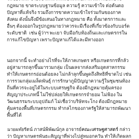
กฎหมาย ขาดระบบฐานข้อมูล ความรู้ ความเข้าใจ ต่อต้นตอ
ปัญหาที่แท้จริง รวมถึงการขาดความเข้าใจร่วมกันของภาค
สังคม ดังนั้นจึงมีข้อเสนอในทางกฎหมาย คือ ทั้งมาตรการและ
อื่นๆ ต้องออกในรูปกฎหมายว่าควรจะมีเรื่องที่เกี่ยวข้องกับบอร์ด
ระดับชาติ เช่น ผู้ว่าฯ พะเยา จับมือกับท้องถิ่นและเกษตรกรใน
การแก้ไขปัญหา เพราะปัญหาแก้ได้และมีทางออก
นอกจากนี้ จะทำอย่างไรที่จะให้ภาคเกษตร หรือเกษตรกรที่กลัว
อยู่สามารถลุกขึ้นมารวมกลุ่ม เป็นผลจากส่งเสริมอุตสาหกรรม
ทำให้เกษตรกรอ่อนด้อยลง ไม่กล้าลุกขึ้นพูดถึงสิทธิที่ขาดไป เช่น
การรวมกลุ่มเมล็ดพันธุ์ การรักษาภูมิปัญญาความรู้ในชุมชนท้อง
ถิ่นที่ควรจะอยู่ได้ในระบบเศรษฐกิจ ต้องมีกฎหมายคุ้มครอง
สัญญาประเภทนี้ ไม่ใช่ปล่อยให้เกษตรกรจำยอม ไม่ฟ้อง ใน
วัฒนธรรมระบบอุปถัมภ์ ไม่เชื่อว่าบริษัทจะโกง ต้องมีกฎหมาย
คุ้มครองพื้นที่เกษตรกรรม ทำกลไกของภาครัฐให้สามารถพัฒนา
พื้นที่ได้
นายผทัย
รัตน์ ภาสน์พิพัฒน์กุล อาจารย์
คณะเศรษฐศาสตร์
กล่าว
ว่า ปัญหาเกษตรพันธะสัญญาที่พ่วงไปสู่หมอกควัน ทำให้เกิดผลก