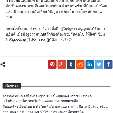
การเปลี่ยนหมอกควันเป็นหมอกที่โรแมนติก ให้ภาคเหนือเป็น
ท้องถิ่นงดงามตามที่เคยเป็นมาก่อน ค้นพบจุดร่วมที่มีขัดแย้งน้อย
และเป้าหมายร่วมกันเพื่อแก้ปัญหา และเป็นประโยชน์ต่อส่วน
รวม
อย่างไรก็ตามอย่าชะล่าใจว่า สิ่งที่อยู่ในรัฐธรรมนูญจะได้รับการ
ปฏิบัติ เมื่อมีรัฐธรรมนูญแล้วก็ยังต้องช่วยกันต่อไป ให้สิ่งที่เขียน
ในรัฐธรรมนูญได้รับการปฏิบัติอย่างจริงจัง.
เรื่องล่าสุด
ตำรวจภาค5 ดีเอสไอพร้อมผู้ว่าฯเชียงใหม่แถลงจับสาวเชียงรายด
เฮโรอีน8.2กก.ใส่ขวดครีมกันแดดปลายทางออสเตรเลีย
มินอองไลง์ เยือนไทย หารือ”อนุทิน”คาดหนุนความร่วมมือ-จุดยืนในอาเซียน
สสว. สัญจรเสริมแกร่ง SME ทั่วไทย ปักหมุดแรกที่ภาคเหนือ