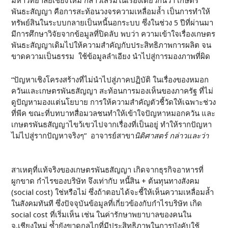
มหาวิทยาลัยเชียงใหม่ กล่าวเสริมในเรื่องเดียวกันว่า เกษตร
พันธะสัญญา คือการสะท้อนวงจรความเหลื่อมล้ำ เป็นการทำให้
ทรัพย์สินในระบบกลายเป็นหนี้นอกระบบ ซึ่งในช่วง 5 ปีที่ผ่านมา
มีการศึกษาวิจัยจากข้อมูลที่ปิดลับ พบว่า ความเข้าใจเรื่องเกษตร
พันธะสัญญาเดิมไปให้ความสำคัญกับประสิทธิภาพการผลิต จน
ขาดความเป็นธรรม ใช้ข้อมูลลำเอียง นำไปสู่การมองภาพที่ผิด
“ปัญหาเชิงโครงสร้างที่ไม่นำไปสู่ภาคปฏิบัติ ในเรื่องของหมอก
ควันและเกษตรพันธสัญญา สะท้อนการมองเห็นของภาครัฐ ที่ไม่
ดูปัญหามองแต่นโยบาย การให้ความสำคัญตัวชี้วัดให้เฉพาะช่วง
ที่พีค ขณะที่บทบาทสื่อมวลชนทำให้เข้าใจปัญหาหมอกควัน และ
เกษตรพันธสัญญาไขว้เขวไปจากเรื่องที่เป็นอยู่ ทำให้รากปัญหา
ไม่ไปสู่รากปัญหาจริงๆ” อาจารย์สาขา
นิติศาสตร์ กล่าวและว่า
สาเหตุที่แท้จริงของเกษตรพันธสัญญา เกิดจากธุรกิจอาหารที่
ผูกขาด กำไรของบริษัท จึงเท่ากับ หนี้สิน + ต้นทุนทางสังคม
(social cost) ใช่หรือไม่ ซึ่งถ้าตอบได้จะชี้ให้เห็นความเหลื่อมล้ำ
ในสังคมทันที ซึ่งปัจจุบันข้อมูลที่เกี่ยวข้องกับกำไรบริษัท เกิด
social cost ที่เริ่มเห็น เช่น ในค่ารักษาพยาบาลของคนใน
จ.เชียงใหม่ ซ้ำยังขาดกลไกที่มีประสิทธิภาพในการบังคับใช้