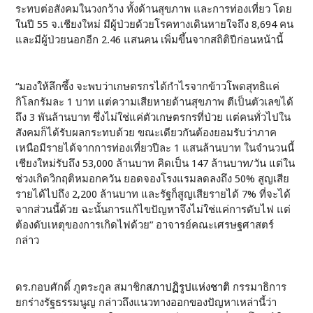
ระทบต่อสังคมในวงกว้าง ทั้งด้านสุขภาพ และการท่องเที่ยว โดย
ในปี 55 จ.เชียงใหม่ มีผู้ป่วยด้วยโรคทางเดินหายใจถึง 8,694 คน
และมีผู้ป่วยนอกอีก 2.46 แสนคน เพิ่มขึ้นจากสถิติปีก่อนหน้านี้
“มองให้ลึกซึ้ง จะพบว่าเกษตรกรได้กำไรจากข้าวโพดสุทธิแค่
กิโลกรัมละ 1 บาท แต่ความเสียหายด้านสุขภาพ ตีเป็นตัวเลขได้
ถึง 3 พันล้านบาท ซึ่งไม่ใช่แค่ตัวเกษตรกรที่ป่วย แต่คนทั่วไปใน
สังคมก็ได้รับผลกระทบด้วย ขณะเดียวกันต้องยอมรับว่าภาค
เหนือมีรายได้จากการท่องเที่ยวปีละ 1 แสนล้านบาท ในจำนวนนี้
เชียงใหม่รับถึง 53,000 ล้านบาท คิดเป็น 147 ล้านบาท/วัน แต่ใน
ช่วงเกิดวิกฤติหมอกควัน ยอดจองโรงแรมลดลงถึง 50% สูญเสีย
รายได้ไปถึง 2,200 ล้านบาท และรัฐก็สูญเสียรายได้ 7% ที่จะได้
จากส่วนนี้ด้วย ฉะนั้นการแก้ไขปัญหาจึงไม่ใช่แค่การดับไฟ แต่
ต้องดับเหตุของการเกิดไฟด้วย” อาจารย์คณะเศรษฐศาสตร์
กล่าว
ดร.กอบศักดิ์ ภูตระกูล สมาชิก
สภาปฏิรูปแห่งชาติ
กรรมาธิการ
ยกร่างรัฐธรรมนูญ กล่าวถึงแนวทางออกของปัญหาเหล่านี้ว่า