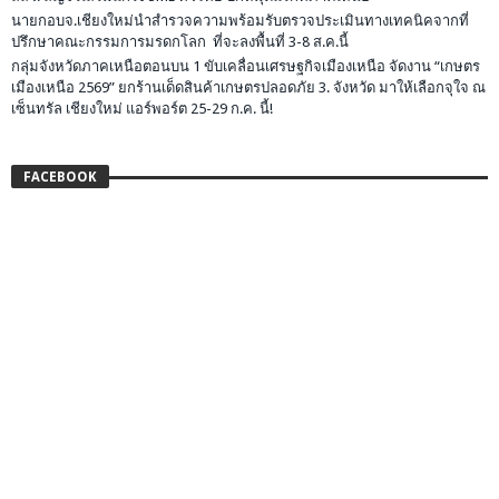
นายกอบจ.เชียงใหม่นำสำรวจความพร้อมรับตรวจประเมินทางเทคนิคจากที่
ปรึกษาคณะกรรมการมรดกโลก ที่จะลงพื้นที่ 3-8 ส.ค.นี้
กลุ่มจังหวัดภาคเหนือตอนบน 1 ขับเคลื่อนเศรษฐกิจเมืองเหนือ จัดงาน “เกษตร
เมืองเหนือ 2569” ยกร้านเด็ดสินค้าเกษตรปลอดภัย 3. จังหวัด มาให้เลือกจุใจ ณ
เซ็นทรัล เชียงใหม่ แอร์พอร์ต 25-29 ก.ค. นี้!
FACEBOOK