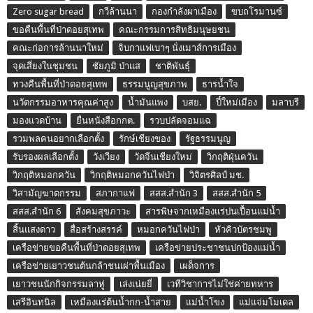
Zero sugar bread
กวีล้านนา
กองกำลังผาเมือง
ขบถโรมานซ์
ขอคืนพื้นที่ป่าดอยสุเทพ
คณะกรรมการสิทธิมนุษยชน
คณะก่อการล้านนาใหม่
จิบกาแฟเบาๆ นั่งเมาส์การเมือง
จุดเสี่ยงในชุมชน
ชัยภูมิ ป่าแส
ชาติพันธุ์
ทวงคืนพื้นที่ป่าดอยสุเทพ
ธรรมนูญสุขภาพ
ธารน้ำใจ
นวัตกรรมอาหารคุณค่าสูง
น้ำมันแพง
บสย.
ปี๋ใหม่เมือง
มลาบรี
มองแวดบ้าน
ยื่นหนังสือกกต.
รวบปลัดจอมแฉ
รวมพลคนอยากเลือกตั้ง
รักษ์เชียงของ
รัฐธรรมนูญ
รับรองผลเลือกตั้ง
วังเวียง
วัดจีนเชียงใหม่
วิกฤติฝุ่นควัน
วิกฤติหมอกควัน
วิกฤติหมอกควันไฟป่า
วิจิตรศิลป์ มช.
วิสามัญฆาตกรรม
สภากาแฟ
สสส.สำนัก 3
สสส.สำนัก 5
สสส.สำนัก 6
สังคมสุขภาวะ
สารพิษจากเหมืองแร่ปนเปื้อนแม่น้ำ
สิ้นแสงดาว
สื่อสร้างสรรค์
หมอกควันไฟป่า
หัวคิวบัตรชมพู
เครือข่ายขอคืนพื้นที่ป่าดอยสุเทพ
เครือข่ายประชาชนปกป้องแม่น้ำ
เครือข่ายเยาวชนต้นกล้าชนเผ่าพื้นเมือง
เผด็จการ
เยาวชนนักกิจกรรมลาหู่
เล่งเน่ยยี่
เวทีวิชาการไม่ใช่ค่ายทหาร
เสรีอินทนิล
เหมืองแร่ต้นน้ำกก-น้ำสาย
แม่น้ำโขง
แม่แจ่มโมเดล