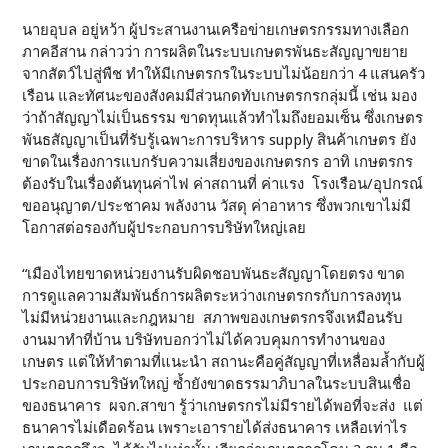
นายอุบล อยู่หว้า ผู้ประสานงานเครือข่ายเกษตรกรรมทางเลือก
ภาคอีสาน กล่าวว่า การผลิตในระบบเกษตรพันธะสัญญาขยาย
จากสัตว์ไปสู่พืช ทำให้มีเกษตรกรในระบบไม่น้อยกว่า 4 แสนครัว
เรือน และทัศนะของสังคมมีส่วนกดทับเกษตรกรกลุ่มนี้ เช่น มอง
ว่าถ้าสัญญาไม่เป็นธรรม ขาดทุนแล้วทำไมถึงยอมเซ็น ซึ่งเกษตร
พันธสัญญาเป็นที่รับรู้เฉพาะการบริหาร supply สินค้าเกษตร ยัง
ขาดในเรื่องการแบกรับความเสี่ยงของเกษตรกร อาทิ เกษตรกร
ต้องรับในเรื่องต้นทุนค่าไฟ ค่าสถานที่ ค่าแรง โรงเรือน/อุปกรณ์
ขออนุญาต/ประชาคม พลังงาน วัสดุ ค่าอาหาร ซึ่งพวกเขาไม่มี
โอกาสต่อรองกับผู้ประกอบการบริษัทใหญ่เลย
“เมืองไทยขาดหน่วยงานรับผิดชอบพันธะสัญญาโดยตรง ขาด
การดูแลความสัมพันธ์การผลิตระหว่างเกษตรกรกับการลงทุน
ไม่มีหน่วยงานและกฎหมาย สภาพของเกษตรกรจึงเหมือนรับ
งานมาทำที่บ้าน บริษัทบอกว่าไม่ได้ควบคุมการทำงานของ
เกษตร แต่ให้ทำตามที่แนะนำ สถานะคือคู่สัญญาที่เหลื่อมล้ำกับผู้
ประกอบการบริษัทใหญ่ ซ้ำยังขาดธรรมาภิบาลในระบบสินเชื่อ
ของธนาคาร ผจก.สาขา รู้ว่าเกษตรกรไม่มีรายได้พอที่จะส่ง แต่
ธนาคารไม่เดือดร้อน เพราะเอารายได้ส่งธนาคาร เหลือเท่าไร