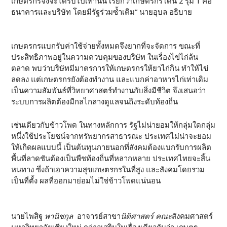
เกษตรกรจึงจะได้รับไปเท่านั้น เรียกว่าเกษตรกรโดน 2 รุม 1 คือ
ธนาคารและบริษัท โดยมีรัฐร่วมซ้ำเติม” นายอุบล อธิบาย
เกษตรกรแบกรับค่าใช้จ่ายทั้งหมดจึงยากที่จะจัดการ ขณะที่
ประสิทธิภาพอยู่ในความควบคุมของบริษัท ในเรื่องไข่ไก่ล้น
ตลาด พบว่าบริษัทมีมาตรการให้เกษตรกรให้ยาไก่กิน ทำให้ไข่
ลดลง แต่เกษตรกรยังต้องทำงาน และแบกค่าอาหารไก่เท่าเดิม
เป็นความสัมพันธ์ที่วิทยาศาสตร์ทำงานกับสิ่งมีชีวิต จึงเสนอว่า
ระบบการผลิตต้องมีกลไกลางดูแลจนถึงระดับท้องถิ่น
เช่นเดียวกับข้าวโพด ในทางหลักการ รัฐไม่น่ายอมให้กลุ่มใดกลุ่ม
หนึ่งใช้ประโยชน์จากทรัพยากรสาธารณะ ประเทศไม่น่าจะยอม
ให้เกิดผลแบบนี้ เป็นต้นทุนภายนอกที่สังคมต้องแบกรับการผลิต
พื้นที่ลาดชันต้องเป็นพืชท้องถิ่นที่หลากหลาย ประเทศไทยจะสิ้น
หนทาง ซึ่งถ้าเอาความสุขเกษตรกรในที่สูง และสังคมโดยรวม
เป็นที่ตั้ง ผลที่ออกมาย่อมไม่ใช่ข้าวโพดแน่นอน
นายไพสิฐ
พานิชกุล
อาจารย์สาขา
นิติศาสตร์ คณะ
สังคมศาสตร์