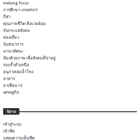
mekong focus
การศึกษา-เกษตรกร
กีฬา
คุณภาพชีวิต-สิ่งแวดล้อม
จับกระแสสังคม
ท่องเที่ยว
นันทนาการ
นานาทัศนะ
ฟ้องด้วยภาพ เพื่อสังคมที่น่าอยู่
รอบรั้วทั่วเหนือ
อนุภาคลุ่มน้ำโขง
อาหาร
อาเซียน +3
เศรษฐกิจ
นิยาม
เข้าสู่ระบบ
เข้าฟีด
แสดงความเห็นฟีด