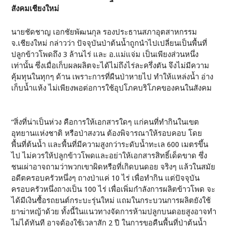
สังคมเชียงใหม่
นายชัดชาญ เอกชัยพัฒนกุล รองประธานสภาอุตสาหกรรม
จ.เชียงใหม่ กล่าวว่า ปัจจุบันป่าต้นน้ำถูกนำไปเปลี่ยนเป็นพื้นที่
ปลูกข้าวโพดถึง 3 ล้านไร่ และ อ.แม่แจ่ม เป็นเพียงส่วนหนึ่ง
เท่านั้น ซึ่งเมื่อเก็บผลผลิตจะได้ไม่ถึงไร่ละครึ่งตัน จึงไม่มีความ
คุ้มทุนในทุกๆ ด้าน เพราะการที่ผืนป่าหายไป ทำให้แหล่งน้ำ อ่าง
เก็บน้ำแห้ง ไม่เพียงพอต่อการใช้อุปโภคบริโภคของคนในสังคม
“สิ่งที่น่าเป็นห่วง คือการให้เอกสารใดๆ แก่คนที่ทำกินในเขต
อุทยานแห่งชาติ หรือป่าสงวน ต้องพิจารณาให้รอบคอบ โดย
พื้นที่ต้นน้ำ และพื้นที่มีความสูงกว่าระดับน้ำทะเล 600 เมตรขึ้น
ไป ไม่ควรให้ปลูกข้าวโพดและอย่าให้เอกสารสิทธิ์เด็ดขาด ซึ่ง
ชนเผ่าอาจถามว่าพวกเขาผิดหรือที่เกิดบนดอย จริงๆ แล้วในสมัย
อดีตครอบครัวหนึ่งๆ ถางป่าแค่ 10 ไร่ เพื่อทำกิน แต่ปัจจุบัน
ครอบครัวหนึ่งถางเป็น 100 ไร่ เพื่อเพิ่มกำลังการผลิตข้าวโพด จะ
ได้มีเงินซื้อรถยนต์กระบะรุ่นใหม่ แถมในกระบวนการผลิตยังใช้
ยาฆ่าหญ้าด้วย ทั้งนี้ในแนวทางจัดการห้ามปลูกบนดอยสูงอาจทำ
ไม่ได้ทันที อาจต้องใช้เวลาสัก 2 ปี ในการขอคืนพื้นที่ป่าต้นน้ำ