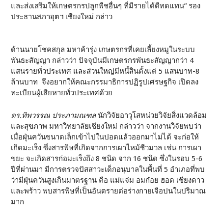
และส่งเสริมให้เกษตรกรปลูกพืชอื่นๆ ที่มีรายได้ดีทดแทน” รอง
ประธานสภาอุตฯ เชียงใหม่ กล่าว
ด้านนายโชคสกุล มหาค้ารุ่ง เกษตรกรที่เคยเลี้ยงหมูในระบบ
พันธะสัญญา กล่าวว่า ปัจจุบันมีเกษตรกรพันธะสัญญากว่า 4
แสนรายทั่วประเทศ และส่วนใหญ่มีหนี้สินตั้งแต่ 5 แสนบาท-8
ล้านบาท จึงอยากให้คณะกรรมาธิการปฏิรูปเศรษฐกิจ เปิดลง
ทะเบียนผู้เสียหายทั่วประเทศด้วย
ดร.ทิพวรรณ ประภามณฑล
นักวิจัยอาวุโสหน่วยวิจัยสิ่งแวดล้อม
และสุขภาพ มหาวิทยาลัยเชียงใหม่ กล่าวว่า จากงานวิจัยพบว่า
เมื่อฝุ่นควันขนาดเล็กเข้าไปในปอดแล้วออกมาไม่ได้ จะก่อให้
เกิดมะเร็ง ซึ่งสารพิษที่เกิดจากการเผาไหม้ชีวมวล เช่น การเผา
ขยะ จะเกิดสารก่อมะเร็งถึง 8 ชนิด จาก 16 ชนิด ซึ่งในรอบ 5-6
ปีที่ผ่านมา มีการตรวจปัสสาวะเด็กอนุบาลในพื้นที่ 5 อำเภอที่พบ
ว่ามีฝุ่นควันสูงเกินมาตรฐาน คือ แม่แจ่ม อมก๋อย ฮอด เชียงดาว
และพร้าว พบสารพิษที่เป็นอันตรายต่อร่างกายเจือปนในปริมาณ
มาก