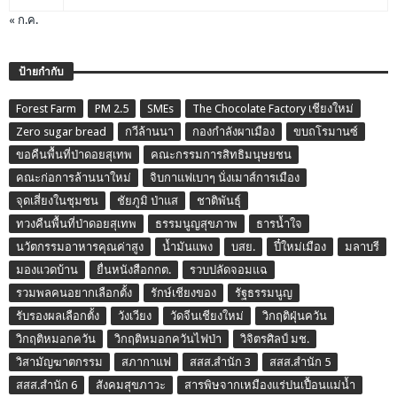
« ก.ค.
ป้ายกำกับ
Forest Farm
PM 2.5
SMEs
The Chocolate Factory เชียงใหม่
Zero sugar bread
กวีล้านนา
กองกำลังผาเมือง
ขบถโรมานซ์
ขอคืนพื้นที่ป่าดอยสุเทพ
คณะกรรมการสิทธิมนุษยชน
คณะก่อการล้านนาใหม่
จิบกาแฟเบาๆ นั่งเมาส์การเมือง
จุดเสี่ยงในชุมชน
ชัยภูมิ ป่าแส
ชาติพันธุ์
ทวงคืนพื้นที่ป่าดอยสุเทพ
ธรรมนูญสุขภาพ
ธารน้ำใจ
นวัตกรรมอาหารคุณค่าสูง
น้ำมันแพง
บสย.
ปี๋ใหม่เมือง
มลาบรี
มองแวดบ้าน
ยื่นหนังสือกกต.
รวบปลัดจอมแฉ
รวมพลคนอยากเลือกตั้ง
รักษ์เชียงของ
รัฐธรรมนูญ
รับรองผลเลือกตั้ง
วังเวียง
วัดจีนเชียงใหม่
วิกฤติฝุ่นควัน
วิกฤติหมอกควัน
วิกฤติหมอกควันไฟป่า
วิจิตรศิลป์ มช.
วิสามัญฆาตกรรม
สภากาแฟ
สสส.สำนัก 3
สสส.สำนัก 5
สสส.สำนัก 6
สังคมสุขภาวะ
สารพิษจากเหมืองแร่ปนเปื้อนแม่น้ำ