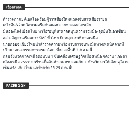
เรื่องล่าสุด
ตำรวจภาค5 ดีเอสไอพร้อมผู้ว่าฯเชียงใหม่แถลงจับสาวเชียงรายด
เฮโรอีน8.2กก.ใส่ขวดครีมกันแดดปลายทางออสเตรเลีย
มินอองไลง์ เยือนไทย หารือ”อนุทิน”คาดหนุนความร่วมมือ-จุดยืนในอาเซียน
สสว. สัญจรเสริมแกร่ง SME ทั่วไทย ปักหมุดแรกที่ภาคเหนือ
นายกอบจ.เชียงใหม่นำสำรวจความพร้อมรับตรวจประเมินทางเทคนิคจากที่
ปรึกษาคณะกรรมการมรดกโลก ที่จะลงพื้นที่ 3-8 ส.ค.นี้
กลุ่มจังหวัดภาคเหนือตอนบน 1 ขับเคลื่อนเศรษฐกิจเมืองเหนือ จัดงาน “เกษตร
เมืองเหนือ 2569” ยกร้านเด็ดสินค้าเกษตรปลอดภัย 3. จังหวัด มาให้เลือกจุใจ ณ
เซ็นทรัล เชียงใหม่ แอร์พอร์ต 25-29 ก.ค. นี้!
FACEBOOK