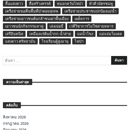
สิ้นแสงดาว
สื่อสร้างสรรค์
หมอกควันไฟป่า
หัวคิวบัตรชมพู
เครือข่ายขอคืนพื้นที่ป่าดอยสุเทพ
เครือข่ายประชาชนปกป้องแม่น้ำ
เครือข่ายเยาวชนต้นกล้าชนเผ่าพื้นเมือง
เผด็จการ
เยาวชนนักกิจกรรมลาหู่
เล่งเน่ยยี่
เวทีวิชาการไม่ใช่ค่ายทหาร
เสรีอินทนิล
เหมืองแร่ต้นน้ำกก-น้ำสาย
แม่น้ำโขง
แม่แจ่มโมเดล
แสงดาว ศรัทธามั่น
โรงเรียนผู้สูงอายุ
ไฟป่า
ความเห็นล่าสุด
คลังเก็บ
สิงหาคม 2026
กรกฎาคม 2026
มิถุนายน 2026