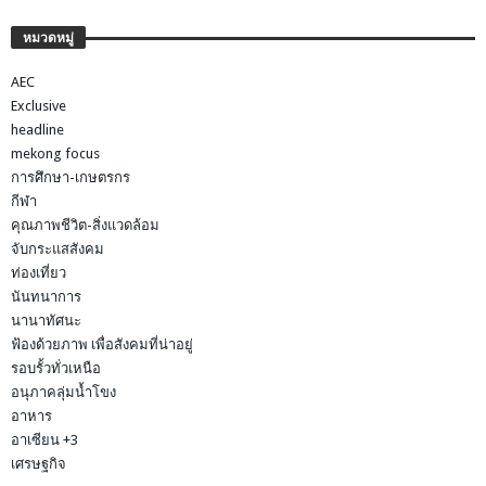
หมวดหมู่
AEC
Exclusive
headline
mekong focus
การศึกษา-เกษตรกร
กีฬา
คุณภาพชีวิต-สิ่งแวดล้อม
จับกระแสสังคม
ท่องเที่ยว
นันทนาการ
นานาทัศนะ
ฟ้องด้วยภาพ เพื่อสังคมที่น่าอยู่
รอบรั้วทั่วเหนือ
อนุภาคลุ่มน้ำโขง
อาหาร
อาเซียน +3
เศรษฐกิจ