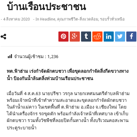
บ้านเรือนประชาชน
- 4 สิงหาคม 2020
- In
Headline
,
คุณภาพชีวิต-สิ่งแวดล้อม
,
รอบรั้วทั่วเหนือ
จำนวนผู้เช้าชม :
1,236
ทต.ฟ้าฮ่าม เร่งกำจัดผักตบชวา เพื่อขุดลอกกำจัดสิ่งกีดขวางทาง
น้ำ ป้องกันน้ำล้นตลิ่งท่วมบ้านเรือนประชาชน
เมื่อวันที่ 4 ส.ค.63 นายปรีชา วรกุล นายกเทศมนตรีตำบลฟ้าฮ่าม
พร้อมเจ้าหน้าที่เข้าทำความสะอาดและขุดลอกกำจัดผักตบชวา
ในลำน้ำแม่คาว ในเขตพื้นที่ ต.ฟ้าฮ่าม อ.เมือง จ.เชียงใหม่ โดย
ได้นำเครื่องจักร รถขุดตัก พร้อมกำลังเจ้าหน้าที่เทศบาล เข้าเก็บ
ผักตบชวา รวมทั้งวัชพืชที่ลอยปิดกั้นทางน้ำ ทั้งบริเวณคอสะพาน
ประตูระบายน้ำ