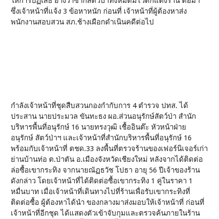
ให้การปฏิเสธ อ้างว่าซากสัตว์ป่าทั้งหมดมีไว้ตกแต่งร้าน ต่อมา
ซึ่งเจ้าหน้าที่แจ้ง 3 ข้อหาหนัก ก่อนที่ เจ้าหน้าที่ผู้ต้องหาส่ง
พนักงานสอบสวน สภ.ช้างเผือกดำเนินคดีต่อไป
กำลังเจ้าหน้าที่ชุดสืบสวนกองกำกับการ 4 ตำรวจ ปทส. ได้
ประสาน นายประมวล ขันทะธง ผอ.ส่วนอนุรักษ์สัตว์ป่า สำนัก
บริหารพื้นที่อนุรักษ์ 16 นายทรงวุฒิ เชื้ออินต๊ะ หัวหน้าฝ่าย
อนุรักษ์ สัตว์ป่าฯ และเจ้าหน้าที่สำนักบริหารพื้นที่อนุรักษ์ 16
พร้อมกับเจ้าหน้าที่ ตชด.33 ลงพื้นที่ตรวจร้านของเฟอร์นิเจอร์เก่า
ย่านบ้านท่อ ต.ป่าตัน อ.เมืองจังหวัดเชียงใหม่ หลังจากได้ติดต่อ
ล่อซื้อเขากระทิง จากนายณัฏธวัช โปธา อายุ 56 ปีเจ้าของร้าน
ดังกล่าว โดยเจ้าหน้าที่ได้ติดต่อซื้อเขากระทิง 1 คู่ในราคา 1
หมื่นบาท เมื่อเจ้าหน้าที่เดินทางไปที่ร้านเพื่อรับเขากระทิงที่
ติดต่อซื้อ ผู้ต้องหาได้นำ ของกลางมาส่งมอบให้เจ้าหน้าที่ ก่อนที่
เจ้าหน้าที่อีกชุด ได้แสดงตัวเข้าจับกุมและตรวจค้นภายในร้าน