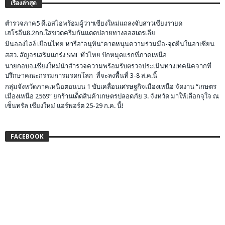
เรื่องล่าสุด
ตำรวจภาค5 ดีเอสไอพร้อมผู้ว่าฯเชียงใหม่แถลงจับสาวเชียงรายด
เฮโรอีน8.2กก.ใส่ขวดครีมกันแดดปลายทางออสเตรเลีย
มินอองไลง์ เยือนไทย หารือ”อนุทิน”คาดหนุนความร่วมมือ-จุดยืนในอาเซียน
สสว. สัญจรเสริมแกร่ง SME ทั่วไทย ปักหมุดแรกที่ภาคเหนือ
นายกอบจ.เชียงใหม่นำสำรวจความพร้อมรับตรวจประเมินทางเทคนิคจากที่
ปรึกษาคณะกรรมการมรดกโลก ที่จะลงพื้นที่ 3-8 ส.ค.นี้
กลุ่มจังหวัดภาคเหนือตอนบน 1 ขับเคลื่อนเศรษฐกิจเมืองเหนือ จัดงาน “เกษตร
เมืองเหนือ 2569” ยกร้านเด็ดสินค้าเกษตรปลอดภัย 3. จังหวัด มาให้เลือกจุใจ ณ
เซ็นทรัล เชียงใหม่ แอร์พอร์ต 25-29 ก.ค. นี้!
FACEBOOK