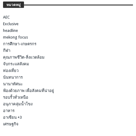
หมวดหมู่
AEC
Exclusive
headline
mekong focus
การศึกษา-เกษตรกร
กีฬา
คุณภาพชีวิต-สิ่งแวดล้อม
จับกระแสสังคม
ท่องเที่ยว
นันทนาการ
นานาทัศนะ
ฟ้องด้วยภาพ เพื่อสังคมที่น่าอยู่
รอบรั้วทั่วเหนือ
อนุภาคลุ่มน้ำโขง
อาหาร
อาเซียน +3
เศรษฐกิจ