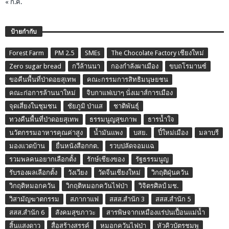
« ก.ค.
ป้ายกำกับ
Forest Farm
PM 2.5
SMEs
The Chocolate Factory เชียงใหม่
Zero sugar bread
กวีล้านนา
กองกำลังผาเมือง
ขบถโรมานซ์
ขอคืนพื้นที่ป่าดอยสุเทพ
คณะกรรมการสิทธิมนุษยชน
คณะก่อการล้านนาใหม่
จิบกาแฟเบาๆ นั่งเมาส์การเมือง
จุดเสี่ยงในชุมชน
ชัยภูมิ ป่าแส
ชาติพันธุ์
ทวงคืนพื้นที่ป่าดอยสุเทพ
ธรรมนูญสุขภาพ
ธารน้ำใจ
นวัตกรรมอาหารคุณค่าสูง
น้ำมันแพง
บสย.
ปี๋ใหม่เมือง
มลาบรี
มองแวดบ้าน
ยื่นหนังสือกกต.
รวบปลัดจอมแฉ
รวมพลคนอยากเลือกตั้ง
รักษ์เชียงของ
รัฐธรรมนูญ
รับรองผลเลือกตั้ง
วังเวียง
วัดจีนเชียงใหม่
วิกฤติฝุ่นควัน
วิกฤติหมอกควัน
วิกฤติหมอกควันไฟป่า
วิจิตรศิลป์ มช.
วิสามัญฆาตกรรม
สภากาแฟ
สสส.สำนัก 3
สสส.สำนัก 5
สสส.สำนัก 6
สังคมสุขภาวะ
สารพิษจากเหมืองแร่ปนเปื้อนแม่น้ำ
สิ้นแสงดาว
สื่อสร้างสรรค์
หมอกควันไฟป่า
หัวคิวบัตรชมพู