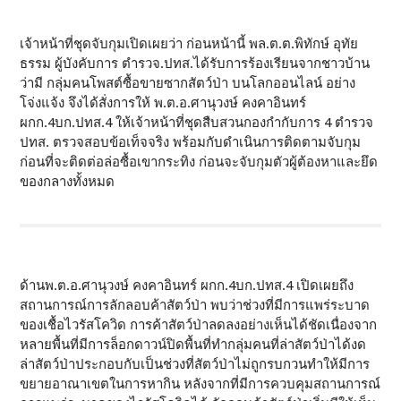
เจ้าหน้าที่ชุดจับกุมเปิดเผยว่า ก่อนหน้านี้ พล.ต.ต.พิทักษ์ อุทัย
ธรรม ผู้บังคับการ ตำรวจ.ปทส.ได้รับการร้องเรียนจากชาวบ้าน
ว่ามี กลุ่มคนโพสต์ซื้อขายซากสัตว์ป่า บนโลกออนไลน์ อย่าง
โจ่งแจ้ง จึงได้สั่งการให้ พ.ต.อ.ศานุวงษ์ คงคาอินทร์
ผกก.4บก.ปทส.4 ให้เจ้าหน้าที่ชุดสืบสวนกองกำกับการ 4 ตำรวจ
ปทส. ตรวจสอบข้อเท็จจริง พร้อมกับดำเนินการติดตามจับกุม
ก่อนที่จะติดต่อล่อซื้อเขากระทิง ก่อนจะจับกุมตัวผู้ต้องหาและยึด
ของกลางทั้งหมด
ด้านพ.ต.อ.ศานุวงษ์ คงคาอินทร์ ผกก.4บก.ปทส.4 เปิดเผยถึง
สถานการณ์การลักลอบค้าสัตว์ป่า พบว่าช่วงที่มีการแพร่ระบาด
ของเชื้อไวรัสโควิด การค้าสัตว์ป่าลดลงอย่างเห็นได้ชัดเนื่องจาก
หลายพื้นที่มีการล็อกดาวน์ปิดพื้นที่ทำกลุ่มคนที่ล่าสัตว์ป่าได้งด
ล่าสัตว์ป่าประกอบกับเป็นช่วงที่สัตว์ป่าไม่ถูกรบกวนทำให้มีการ
ขยายอาณาเขตในการหากิน หลังจากที่มีการควบคุมสถานการณ์