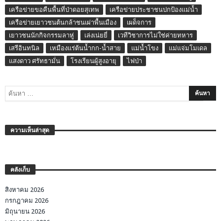
เครือข่ายขอคืนพื้นที่ป่าดอยสุเทพ
เครือข่ายประชาชนปกป้องแม่น้ำ
เครือข่ายเยาวชนต้นกล้าชนเผ่าพื้นเมือง
เผด็จการ
เยาวชนนักกิจกรรมลาหู่
เล่งเน่ยยี่
เวทีวิชาการไม่ใช่ค่ายทหาร
เสรีอินทนิล
เหมืองแร่ต้นน้ำกก-น้ำสาย
แม่น้ำโขง
แม่แจ่มโมเดล
แสงดาว ศรัทธามั่น
โรงเรียนผู้สูงอายุ
ไฟป่า
ความเห็นล่าสุด
คลังเก็บ
สิงหาคม 2026
กรกฎาคม 2026
มิถุนายน 2026