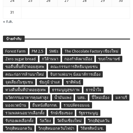
24
25
26
27
28
29
30
31
« ก.ค.
ป้ายกำกับ
Forest Farm
PM 2.5
SMEs
The Chocolate Factory เชียงใหม่
Zero sugar bread
กวีล้านนา
กองกำลังผาเมือง
ขบถโรมานซ์
ขอคืนพื้นที่ป่าดอยสุเทพ
คณะกรรมการสิทธิมนุษยชน
คณะก่อการล้านนาใหม่
จิบกาแฟเบาๆ นั่งเมาส์การเมือง
จุดเสี่ยงในชุมชน
ชัยภูมิ ป่าแส
ชาติพันธุ์
ทวงคืนพื้นที่ป่าดอยสุเทพ
ธรรมนูญสุขภาพ
ธารน้ำใจ
นวัตกรรมอาหารคุณค่าสูง
น้ำมันแพง
บสย.
ปี๋ใหม่เมือง
มลาบรี
มองแวดบ้าน
ยื่นหนังสือกกต.
รวบปลัดจอมแฉ
รวมพลคนอยากเลือกตั้ง
รักษ์เชียงของ
รัฐธรรมนูญ
รับรองผลเลือกตั้ง
วังเวียง
วัดจีนเชียงใหม่
วิกฤติฝุ่นควัน
วิกฤติหมอกควัน
วิกฤติหมอกควันไฟป่า
วิจิตรศิลป์ มช.