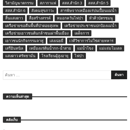
วิสามัญฆาตกรรม
สภากาแฟ
สสส.สำนัก 3
สสส.สำนัก 5
สสส.สำนัก 6
สังคมสุขภาวะ
สารพิษจากเหมืองแร่ปนเปื้อนแม่น้ำ
สิ้นแสงดาว
สื่อสร้างสรรค์
หมอกควันไฟป่า
หัวคิวบัตรชมพู
เครือข่ายขอคืนพื้นที่ป่าดอยสุเทพ
เครือข่ายประชาชนปกป้องแม่น้ำ
เครือข่ายเยาวชนต้นกล้าชนเผ่าพื้นเมือง
เผด็จการ
เยาวชนนักกิจกรรมลาหู่
เล่งเน่ยยี่
เวทีวิชาการไม่ใช่ค่ายทหาร
เสรีอินทนิล
เหมืองแร่ต้นน้ำกก-น้ำสาย
แม่น้ำโขง
แม่แจ่มโมเดล
แสงดาว ศรัทธามั่น
โรงเรียนผู้สูงอายุ
ไฟป่า
ความเห็นล่าสุด
คลังเก็บ