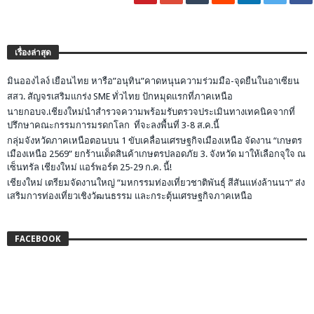
เรื่องล่าสุด
มินอองไลง์ เยือนไทย หารือ”อนุทิน”คาดหนุนความร่วมมือ-จุดยืนในอาเซียน
สสว. สัญจรเสริมแกร่ง SME ทั่วไทย ปักหมุดแรกที่ภาคเหนือ
นายกอบจ.เชียงใหม่นำสำรวจความพร้อมรับตรวจประเมินทางเทคนิคจากที่
ปรึกษาคณะกรรมการมรดกโลก ที่จะลงพื้นที่ 3-8 ส.ค.นี้
กลุ่มจังหวัดภาคเหนือตอนบน 1 ขับเคลื่อนเศรษฐกิจเมืองเหนือ จัดงาน “เกษตร
เมืองเหนือ 2569” ยกร้านเด็ดสินค้าเกษตรปลอดภัย 3. จังหวัด มาให้เลือกจุใจ ณ
เซ็นทรัล เชียงใหม่ แอร์พอร์ต 25-29 ก.ค. นี้!
เชียงใหม่ เตรียมจัดงานใหญ่ “มหกรรมท่องเที่ยวชาติพันธุ์ สีสันแห่งล้านนา” ส่ง
เสริมการท่องเที่ยวเชิงวัฒนธรรม และกระตุ้นเศรษฐกิจภาคเหนือ
FACEBOOK