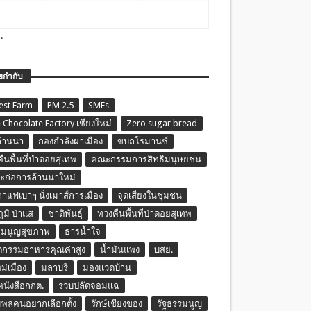
.
ยกำกับ
est Farm
PM 2.5
SMEs
 Chocolate Factory เชียงใหม่
Zero sugar bread
ล้านนา
กองกำลังผาเมือง
ขบถโรมานซ์
ืนพื้นที่ป่าดอยสุเทพ
คณะกรรมการสิทธิมนุษยชน
ก่อการล้านนาใหม่
กาแฟเบาๆ นั่งเมาส์การเมือง
จุดเสี่ยงในชุมชน
ภูมิ ป่าแส
ชาติพันธุ์
ทวงคืนพื้นที่ป่าดอยสุเทพ
รมนูญสุขภาพ
ธารน้ำใจ
ตกรรมอาหารคุณค่าสูง
น้ำมันแพง
บสย.
หม่เมือง
มลาบรี
มองแวดบ้าน
นหนังสือกกต.
รวบปลัดจอมแฉ
พลคนอยากเลือกตั้ง
รักษ์เชียงของ
รัฐธรรมนูญ