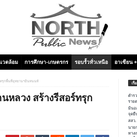
งแวดล้อม
การศึกษา-เกษตรกร
รอบรั้วทั่วเหนือ
อาเซียน 
์ทรุกพื้นที่อุทยานฯอินทนนท์
เรื่
้านหลวง สร้างรีสอร์ทรุก
ตำรว
รายด
มินอ
จุดย
สสว.
นายก
ทางเ