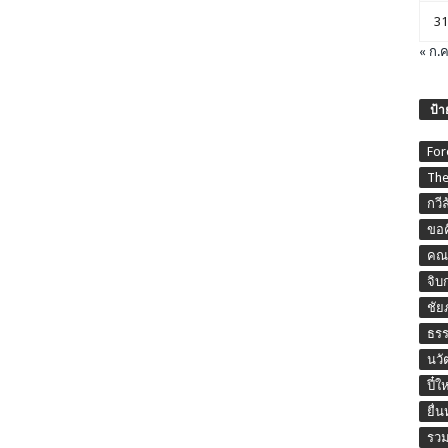
31
« ก.ค
ป้า
For
The
กวี
ขอค
คณะ
จิบ
ชัย
ธร
นวั
ปี๋ใ
ยื่
รวม