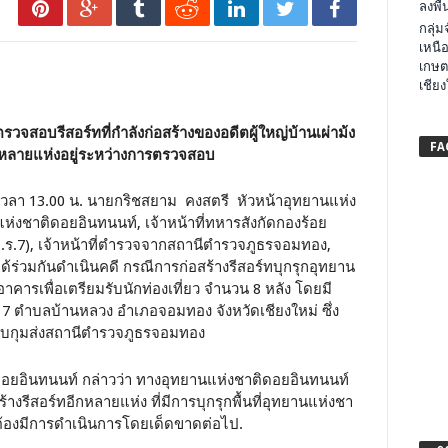
ลงพื้น
กลุ่
เหนือ
เกษต
เชียง
จสอบรีสอร์ทที่กำลังก่อสร้างของอดีตผู้ใหญ่บ้านเผ่าม้ง
FA
อีกหลายแห่งอยู่ระหว่างการตรวจสอบ
เมื่อเวลา 13.00 น. นายกริชสยาม คงสตรี หัวหน้าอุทยานแห่ง
ห่งชาติดอยอินทนนท์, เจ้าหน้าที่ทหารสังกัดกองร้อย
พล.ร.7), เจ้าหน้าที่ตำรวจจากสถานีตำรวจภูธรจอมทอง,
่วมกันดำเนินคดี กรณีการก่อสร้างรีสอร์ทบุกรุกอุทยาน
คารเพื่อเตรียมรับนักท่องเที่ยว จำนวน 8 หลัง โดยมี
ี่ 7 ตำบลบ้านหลวง อำเภอจอมทอง จังหวัดเชียงใหม่ ซึ่ง
รจับกุมส่งสถานีตำรวจภูธรจอมทอง
อยอินทนนท์ กล่าวว่า ทางอุทยานแห่งชาติดอยอินทนนท์
สร้างรีสอร์ทอีกหลายแห่ง ที่มีการบุกรุกพื้นที่อุทยานแห่งชา
ะต้องมีการดำเนินการโดยเด็ดขาดต่อไป.