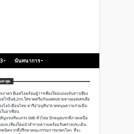
+3
นันทนาการ
องล่าสุด
จภาค5 ดีเอสไอพร้อมผู้ว่าฯเชียงใหม่แถลงจับสาวเชียง
เฮโรอีน8.2กก.ใส่ขวดครีมกันแดดปลายทางออสเตรเลีย
องไลง์ เยือนไทย หารือ”อนุทิน”คาดหนุนความร่วมมือ-
ืนในอาเซียน
 สัญจรเสริมแกร่ง SME ทั่วไทย ปักหมุดแรกที่ภาคเหนือ
อบจ.เชียงใหม่นำสำรวจความพร้อมรับตรวจประเมิน
ทคนิคจากที่ปรึกษาคณะกรรมการมรดกโลก ที่จะ