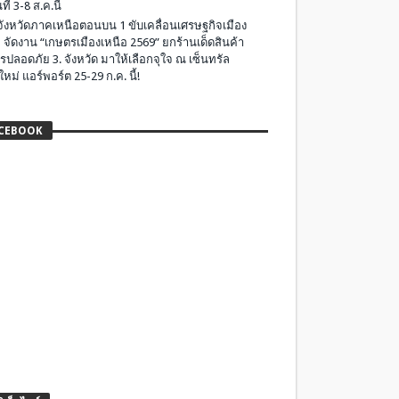
ที่ 3-8 ส.ค.นี้
มจังหวัดภาคเหนือตอนบน 1 ขับเคลื่อนเศรษฐกิจเมือง
 จัดงาน “เกษตรเมืองเหนือ 2569” ยกร้านเด็ดสินค้า
รปลอดภัย 3. จังหวัด มาให้เลือกจุใจ ณ เซ็นทรัล
ใหม่ แอร์พอร์ต 25-29 ก.ค. นี้!
CEBOOK