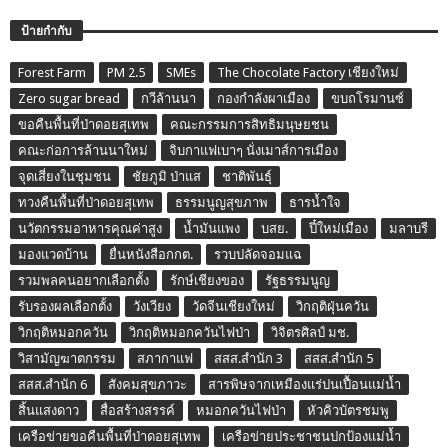
ป้ายกำกับ
Forest Farm
PM 2.5
SMEs
The Chocolate Factory เชียงใหม่
Zero sugar bread
กวีล้านนา
กองกำลังผาเมือง
ขบถโรมานซ์
ขอคืนพื้นที่ป่าดอยสุเทพ
คณะกรรมการสิทธิมนุษยชน
คณะก่อการล้านนาใหม่
จิบกาแฟเบาๆ นั่งเมาส์การเมือง
จุดเสี่ยงในชุมชน
ชัยภูมิ ป่าแส
ชาติพันธุ์
ทวงคืนพื้นที่ป่าดอยสุเทพ
ธรรมนูญสุขภาพ
ธารน้ำใจ
นวัตกรรมอาหารคุณค่าสูง
น้ำมันแพง
บสย.
ปี๋ใหม่เมือง
มลาบรี
มองแวดบ้าน
ยื่นหนังสือกกต.
รวบปลัดจอมแฉ
รวมพลคนอยากเลือกตั้ง
รักษ์เชียงของ
รัฐธรรมนูญ
รับรองผลเลือกตั้ง
วังเวียง
วัดจีนเชียงใหม่
วิกฤติฝุ่นควัน
วิกฤติหมอกควัน
วิกฤติหมอกควันไฟป่า
วิจิตรศิลป์ มช.
วิสามัญฆาตกรรม
สภากาแฟ
สสส.สำนัก 3
สสส.สำนัก 5
สสส.สำนัก 6
สังคมสุขภาวะ
สารพิษจากเหมืองแร่ปนเปื้อนแม่น้ำ
สิ้นแสงดาว
สื่อสร้างสรรค์
หมอกควันไฟป่า
หัวคิวบัตรชมพู
เครือข่ายขอคืนพื้นที่ป่าดอยสุเทพ
เครือข่ายประชาชนปกป้องแม่น้ำ