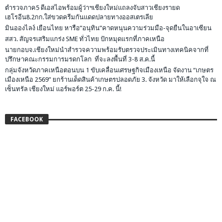
ตำรวจภาค5 ดีเอสไอพร้อมผู้ว่าฯเชียงใหม่แถลงจับสาวเชียงรายด
เฮโรอีน8.2กก.ใส่ขวดครีมกันแดดปลายทางออสเตรเลีย
มินอองไลง์ เยือนไทย หารือ”อนุทิน”คาดหนุนความร่วมมือ-จุดยืนในอาเซียน
สสว. สัญจรเสริมแกร่ง SME ทั่วไทย ปักหมุดแรกที่ภาคเหนือ
นายกอบจ.เชียงใหม่นำสำรวจความพร้อมรับตรวจประเมินทางเทคนิคจากที่
ปรึกษาคณะกรรมการมรดกโลก ที่จะลงพื้นที่ 3-8 ส.ค.นี้
กลุ่มจังหวัดภาคเหนือตอนบน 1 ขับเคลื่อนเศรษฐกิจเมืองเหนือ จัดงาน “เกษตร
เมืองเหนือ 2569” ยกร้านเด็ดสินค้าเกษตรปลอดภัย 3. จังหวัด มาให้เลือกจุใจ ณ
เซ็นทรัล เชียงใหม่ แอร์พอร์ต 25-29 ก.ค. นี้!
FACEBOOK