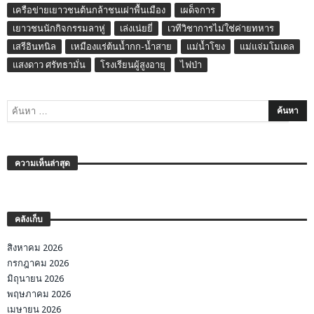
เครือข่ายเยาวชนต้นกล้าชนเผ่าพื้นเมือง
เผด็จการ
เยาวชนนักกิจกรรมลาหู่
เล่งเน่ยยี่
เวทีวิชาการไม่ใช่ค่ายทหาร
เสรีอินทนิล
เหมืองแร่ต้นน้ำกก-น้ำสาย
แม่น้ำโขง
แม่แจ่มโมเดล
แสงดาว ศรัทธามั่น
โรงเรียนผู้สูงอายุ
ไฟป่า
ความเห็นล่าสุด
คลังเก็บ
สิงหาคม 2026
กรกฎาคม 2026
มิถุนายน 2026
พฤษภาคม 2026
เมษายน 2026