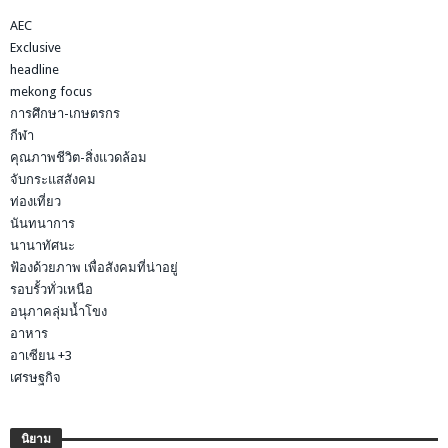
AEC
Exclusive
headline
mekong focus
การศึกษา-เกษตรกร
กีฬา
คุณภาพชีวิต-สิ่งแวดล้อม
จับกระแสสังคม
ท่องเที่ยว
นันทนาการ
นานาทัศนะ
ฟ้องด้วยภาพ เพื่อสังคมที่น่าอยู่
รอบรั้วทั่วเหนือ
อนุภาคลุ่มน้ำโขง
อาหาร
อาเซียน +3
เศรษฐกิจ
นิยาม