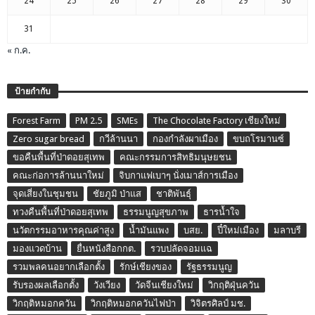
24
25
26
27
28
29
30
31
« ก.ค.
ป้ายกำกับ
Forest Farm
PM 2.5
SMEs
The Chocolate Factory เชียงใหม่
Zero sugar bread
กวีล้านนา
กองกำลังผาเมือง
ขบถโรมานซ์
ขอคืนพื้นที่ป่าดอยสุเทพ
คณะกรรมการสิทธิมนุษยชน
คณะก่อการล้านนาใหม่
จิบกาแฟเบาๆ นั่งเมาส์การเมือง
จุดเสี่ยงในชุมชน
ชัยภูมิ ป่าแส
ชาติพันธุ์
ทวงคืนพื้นที่ป่าดอยสุเทพ
ธรรมนูญสุขภาพ
ธารน้ำใจ
นวัตกรรมอาหารคุณค่าสูง
น้ำมันแพง
บสย.
ปี๋ใหม่เมือง
มลาบรี
มองแวดบ้าน
ยื่นหนังสือกกต.
รวบปลัดจอมแฉ
รวมพลคนอยากเลือกตั้ง
รักษ์เชียงของ
รัฐธรรมนูญ
รับรองผลเลือกตั้ง
วังเวียง
วัดจีนเชียงใหม่
วิกฤติฝุ่นควัน
วิกฤติหมอกควัน
วิกฤติหมอกควันไฟป่า
วิจิตรศิลป์ มช.