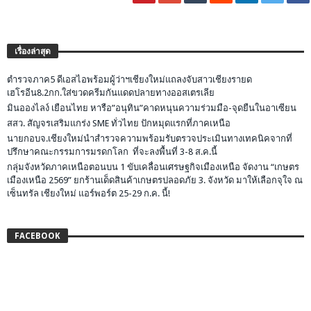
เรื่องล่าสุด
ตำรวจภาค5 ดีเอสไอพร้อมผู้ว่าฯเชียงใหม่แถลงจับสาวเชียงรายด
เฮโรอีน8.2กก.ใส่ขวดครีมกันแดดปลายทางออสเตรเลีย
มินอองไลง์ เยือนไทย หารือ”อนุทิน”คาดหนุนความร่วมมือ-จุดยืนในอาเซียน
สสว. สัญจรเสริมแกร่ง SME ทั่วไทย ปักหมุดแรกที่ภาคเหนือ
นายกอบจ.เชียงใหม่นำสำรวจความพร้อมรับตรวจประเมินทางเทคนิคจากที่
ปรึกษาคณะกรรมการมรดกโลก ที่จะลงพื้นที่ 3-8 ส.ค.นี้
กลุ่มจังหวัดภาคเหนือตอนบน 1 ขับเคลื่อนเศรษฐกิจเมืองเหนือ จัดงาน “เกษตร
เมืองเหนือ 2569” ยกร้านเด็ดสินค้าเกษตรปลอดภัย 3. จังหวัด มาให้เลือกจุใจ ณ
เซ็นทรัล เชียงใหม่ แอร์พอร์ต 25-29 ก.ค. นี้!
FACEBOOK