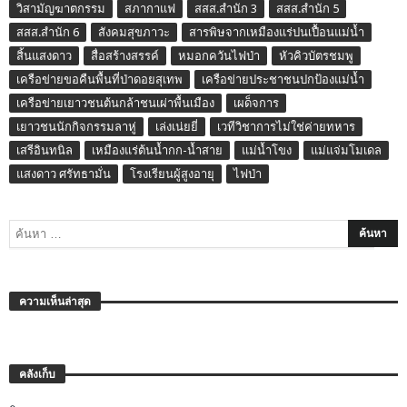
วิสามัญฆาตกรรม
สภากาแฟ
สสส.สำนัก 3
สสส.สำนัก 5
สสส.สำนัก 6
สังคมสุขภาวะ
สารพิษจากเหมืองแร่ปนเปื้อนแม่น้ำ
สิ้นแสงดาว
สื่อสร้างสรรค์
หมอกควันไฟป่า
หัวคิวบัตรชมพู
เครือข่ายขอคืนพื้นที่ป่าดอยสุเทพ
เครือข่ายประชาชนปกป้องแม่น้ำ
เครือข่ายเยาวชนต้นกล้าชนเผ่าพื้นเมือง
เผด็จการ
เยาวชนนักกิจกรรมลาหู่
เล่งเน่ยยี่
เวทีวิชาการไม่ใช่ค่ายทหาร
เสรีอินทนิล
เหมืองแร่ต้นน้ำกก-น้ำสาย
แม่น้ำโขง
แม่แจ่มโมเดล
แสงดาว ศรัทธามั่น
โรงเรียนผู้สูงอายุ
ไฟป่า
ความเห็นล่าสุด
คลังเก็บ