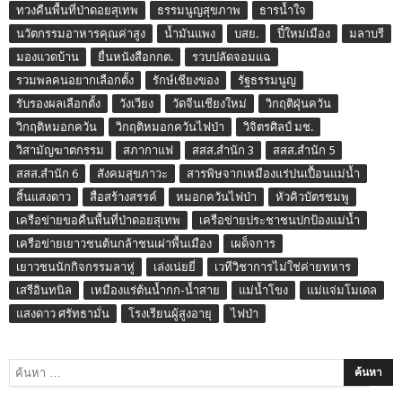
ทวงคืนพื้นที่ป่าดอยสุเทพ
ธรรมนูญสุขภาพ
ธารน้ำใจ
นวัตกรรมอาหารคุณค่าสูง
น้ำมันแพง
บสย.
ปี๋ใหม่เมือง
มลาบรี
มองแวดบ้าน
ยื่นหนังสือกกต.
รวบปลัดจอมแฉ
รวมพลคนอยากเลือกตั้ง
รักษ์เชียงของ
รัฐธรรมนูญ
รับรองผลเลือกตั้ง
วังเวียง
วัดจีนเชียงใหม่
วิกฤติฝุ่นควัน
วิกฤติหมอกควัน
วิกฤติหมอกควันไฟป่า
วิจิตรศิลป์ มช.
วิสามัญฆาตกรรม
สภากาแฟ
สสส.สำนัก 3
สสส.สำนัก 5
สสส.สำนัก 6
สังคมสุขภาวะ
สารพิษจากเหมืองแร่ปนเปื้อนแม่น้ำ
สิ้นแสงดาว
สื่อสร้างสรรค์
หมอกควันไฟป่า
หัวคิวบัตรชมพู
เครือข่ายขอคืนพื้นที่ป่าดอยสุเทพ
เครือข่ายประชาชนปกป้องแม่น้ำ
เครือข่ายเยาวชนต้นกล้าชนเผ่าพื้นเมือง
เผด็จการ
เยาวชนนักกิจกรรมลาหู่
เล่งเน่ยยี่
เวทีวิชาการไม่ใช่ค่ายทหาร
เสรีอินทนิล
เหมืองแร่ต้นน้ำกก-น้ำสาย
แม่น้ำโขง
แม่แจ่มโมเดล
แสงดาว ศรัทธามั่น
โรงเรียนผู้สูงอายุ
ไฟป่า