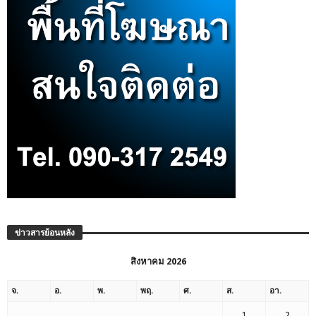
ข่าวสารย้อนหลัง
สิงหาคม 2026
จ.
อ.
พ.
พฤ.
ศ.
ส.
อา.
1
2