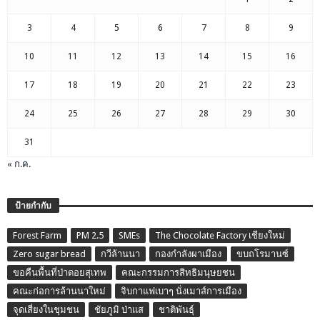
3
4
5
6
7
8
9
10
11
12
13
14
15
16
17
18
19
20
21
22
23
24
25
26
27
28
29
30
31
« ก.ค.
ป้ายกำกับ
Forest Farm
PM 2.5
SMEs
The Chocolate Factory เชียงใหม่
Zero sugar bread
กวีล้านนา
กองกำลังผาเมือง
ขบถโรมานซ์
ขอคืนพื้นที่ป่าดอยสุเทพ
คณะกรรมการสิทธิมนุษยชน
คณะก่อการล้านนาใหม่
จิบกาแฟเบาๆ นั่งเมาส์การเมือง
จุดเสี่ยงในชุมชน
ชัยภูมิ ป่าแส
ชาติพันธุ์