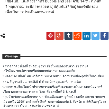
เชียงใหม่ และหลังจากทำ Bubble and Seal ครบ 14 วัน ในวันที่
7 พฤษภาคม จะมีการตรวจหาภูมิคุ้มกันให้กับผู้ต้องขังอีกรอบ
เพื่อเป็นการประเมินสถานการณ์.
เรื่องล่าสุด
ตำรวจภาค5 ดีเอสไอพร้อมผู้ว่าฯเชียงใหม่แถลงจับสาวเชียงรายด
เฮโรอีน8.2กก.ใส่ขวดครีมกันแดดปลายทางออสเตรเลีย
มินอองไลง์ เยือนไทย หารือ”อนุทิน”คาดหนุนความร่วมมือ-จุดยืนในอาเซียน
สสว. สัญจรเสริมแกร่ง SME ทั่วไทย ปักหมุดแรกที่ภาคเหนือ
นายกอบจ.เชียงใหม่นำสำรวจความพร้อมรับตรวจประเมินทางเทคนิคจากที่
ปรึกษาคณะกรรมการมรดกโลก ที่จะลงพื้นที่ 3-8 ส.ค.นี้
กลุ่มจังหวัดภาคเหนือตอนบน 1 ขับเคลื่อนเศรษฐกิจเมืองเหนือ จัดงาน “เกษตร
เมืองเหนือ 2569” ยกร้านเด็ดสินค้าเกษตรปลอดภัย 3. จังหวัด มาให้เลือกจุใจ ณ
เซ็นทรัล เชียงใหม่ แอร์พอร์ต 25-29 ก.ค. นี้!