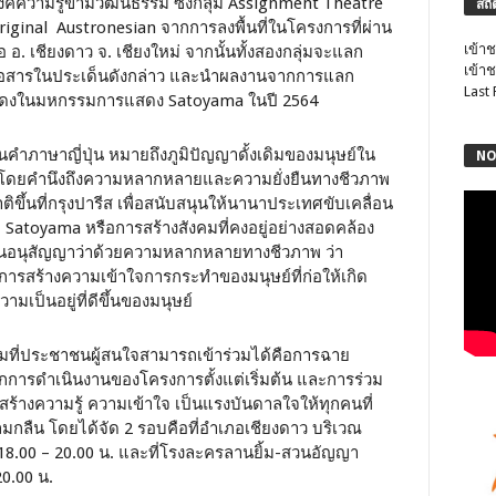
ค์ความรู้ข้ามวัฒนธรรม ซึ่งกลุ่ม Assignment Theatre
สถิ
ginal Austronesian จากการลงพื้นที่ในโครงการที่ผ่าน
เข้าช
อ. เชียงดาว จ. เชียงใหม่ จากนั้นทั้งสองกลุ่มจะแลก
เข้าช
รสื่อสารในประเด็นดังกล่าว และนำผลงานจากการแลก
Last
่อแสดงในมหกรรมการแสดง Satoyama ในปี 2564
นคำภาษาญี่ปุ่น หมายถึงภูมิปัญญาดั้งเดิมของมนุษย์ใน
NO
ิ โดยคำนึงถึงความหลากหลายและความยั่งยืนทางชีวภาพ
ขึ้นที่กรุงปารีส เพื่อสนับสนุนให้นานาประเทศขับเคลื่อน
ด Satoyama หรือการสร้างสังคมที่คงอยู่อย่างสอดคล้อง
บุในอนุสัญญาว่าด้วยความหลากหลายทางชีวภาพ ว่า
นการสร้างความเข้าใจการกระทำของมนุษย์ที่ก่อให้เกิด
ป็นอยู่ที่ดีขึ้นของมนุษย์
รมที่ประชาชนผู้สนใจสามารถเข้าร่วมได้คือการฉาย
กการดำเนินงานของโครงการตั้งแต่เริ่มต้น และการร่วม
อสร้างความรู้ ความเข้าใจ เป็นแรงบันดาลใจให้ทุกคนที่
มกลืน โดยได้จัด 2 รอบคือที่อำเภอเชียงดาว บริเวณ
ลา 18.00 – 20.00 น. และที่โรงละครลานยิ้ม-สวนอัญญา
20.00 น.