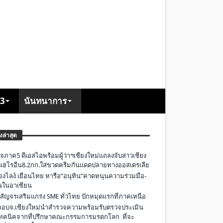
+3
นันทนาการ
องล่าสุด
จภาค5 ดีเอสไอพร้อมผู้ว่าฯเชียงใหม่แถลงจับสาวเชียง
เฮโรอีน8.2กก.ใส่ขวดครีมกันแดดปลายทางออสเตรเลีย
องไลง์ เยือนไทย หารือ”อนุทิน”คาดหนุนความร่วมมือ-
ืนในอาเซียน
 สัญจรเสริมแกร่ง SME ทั่วไทย ปักหมุดแรกที่ภาคเหนือ
อบจ.เชียงใหม่นำสำรวจความพร้อมรับตรวจประเมิน
ทคนิคจากที่ปรึกษาคณะกรรมการมรดกโลก ที่จะ