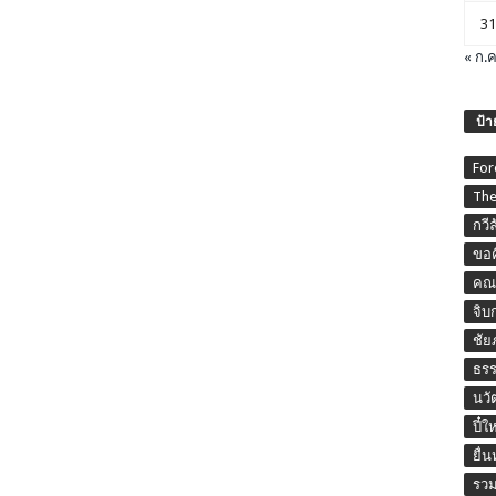
31
« ก.ค
ป้า
For
The
กวี
ขอค
คณะ
จิบ
ชัย
ธร
นวั
ปี๋ใ
ยื่
รวม