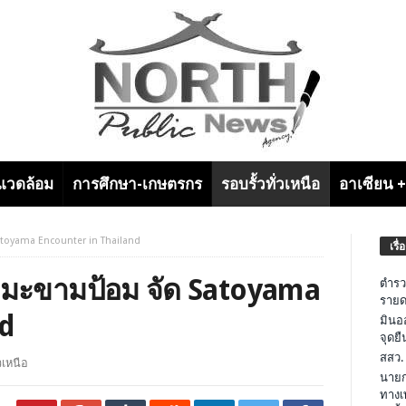
งแวดล้อม
การศึกษา-เกษตรกร
รอบรั้วทั่วเหนือ
อาเซียน 
Satoyama Encounter in Thailand
เรื่
ือมะขามป้อม จัด Satoyama
ตำรว
รายด
nd
มินอ
จุดย
สสว.
่วเหนือ
นายก
ทางเ