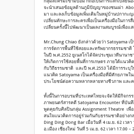
กลุ่มละครมะขามป้อม ก็ถือเป็นการแลกเปลี่ยนอง
จะนำเสนอข้อมูลด้านภูมิปัญญาของชนเผ่า Abori
มา และลงเก็บข้อมูลเพิ่มเติมในหมู่บ้านปกากะญอ 
เปลี่ยนทักษะการละครเพื่อเป็นเครื่องมือในกา
เปลี่ยนครั้งนี้ไปพัฒนาเป็นผลงานสมบูรณ์เพื
Mr.Chung Chiao ยังกล่าวด้วยว่า Satoyama เป็
การจัดการพื้นที่ใช้สอยและทรัพยากรธรรมชาต
ในปี พ.ศ.2552 ยูเนสโกได้จัดประชุมเวทีนานาชาติ
ให้เกิดการใช้สอยพื้นที่การเกษตร ภายใต้แนวคิ
กับวิถีธรรมชาติ และปี พ.ศ.2553 ได้มีการระ
แนวคิด Satoyama เป็นเครื่องมือที่มีศักยภาพใ
ประโยชน์ต่อความหลากหลายทางชีวภาพ และความเ
ทั้งนี้ในการอบรมที่ประเทศไทยจะจัดให้มีกิจกร
ภาพยนตร์สารคดี Satoyama Encounter ที่บันทึ
พูดคุยกับศิลปินกลุ่ม Assignment Theatre เพื่
สนใจแนวคิดการอยู่ร่วมกันกับธรรมชาติอย่างกล
Ding Ding Dong Bar เมื่อวันที่ 4 เม.ย. 62 เว
อ.เมือง เชียงใหม่ วันที่ 5 เม.ย. 62 เวลา 17.00 – 