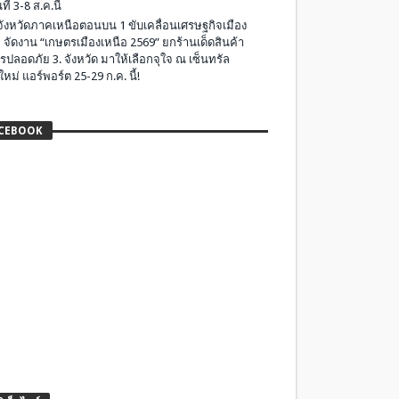
ที่ 3-8 ส.ค.นี้
มจังหวัดภาคเหนือตอนบน 1 ขับเคลื่อนเศรษฐกิจเมือง
 จัดงาน “เกษตรเมืองเหนือ 2569” ยกร้านเด็ดสินค้า
รปลอดภัย 3. จังหวัด มาให้เลือกจุใจ ณ เซ็นทรัล
ใหม่ แอร์พอร์ต 25-29 ก.ค. นี้!
CEBOOK