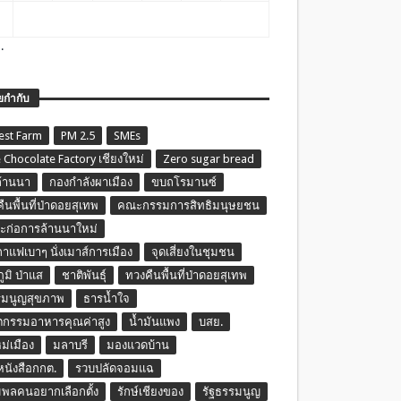
.
ยกำกับ
est Farm
PM 2.5
SMEs
 Chocolate Factory เชียงใหม่
Zero sugar bread
ล้านนา
กองกำลังผาเมือง
ขบถโรมานซ์
ืนพื้นที่ป่าดอยสุเทพ
คณะกรรมการสิทธิมนุษยชน
ก่อการล้านนาใหม่
กาแฟเบาๆ นั่งเมาส์การเมือง
จุดเสี่ยงในชุมชน
ภูมิ ป่าแส
ชาติพันธุ์
ทวงคืนพื้นที่ป่าดอยสุเทพ
รมนูญสุขภาพ
ธารน้ำใจ
ตกรรมอาหารคุณค่าสูง
น้ำมันแพง
บสย.
หม่เมือง
มลาบรี
มองแวดบ้าน
นหนังสือกกต.
รวบปลัดจอมแฉ
พลคนอยากเลือกตั้ง
รักษ์เชียงของ
รัฐธรรมนูญ