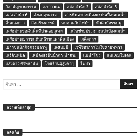
วิสามัญฆาตกรรม
สภากาแฟ
สสส.สำนัก 3
สสส.สำนัก 5
สสส.สำนัก 6
สังคมสุขภาวะ
สารพิษจากเหมืองแร่ปนเปื้อนแม่น้ำ
สิ้นแสงดาว
สื่อสร้างสรรค์
หมอกควันไฟป่า
หัวคิวบัตรชมพู
เครือข่ายขอคืนพื้นที่ป่าดอยสุเทพ
เครือข่ายประชาชนปกป้องแม่น้ำ
เครือข่ายเยาวชนต้นกล้าชนเผ่าพื้นเมือง
เผด็จการ
เยาวชนนักกิจกรรมลาหู่
เล่งเน่ยยี่
เวทีวิชาการไม่ใช่ค่ายทหาร
เสรีอินทนิล
เหมืองแร่ต้นน้ำกก-น้ำสาย
แม่น้ำโขง
แม่แจ่มโมเดล
แสงดาว ศรัทธามั่น
โรงเรียนผู้สูงอายุ
ไฟป่า
ความเห็นล่าสุด
คลังเก็บ