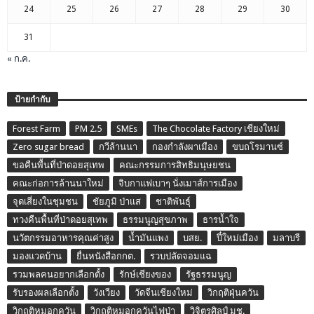
24
25
26
27
28
29
30
31
« ก.ค.
ป้ายกำกับ
Forest Farm
PM 2.5
SMEs
The Chocolate Factory เชียงใหม่
Zero sugar bread
กวีล้านนา
กองกำลังผาเมือง
ขบถโรมานซ์
ขอคืนพื้นที่ป่าดอยสุเทพ
คณะกรรมการสิทธิมนุษยชน
คณะก่อการล้านนาใหม่
จิบกาแฟเบาๆ นั่งเมาส์การเมือง
จุดเสี่ยงในชุมชน
ชัยภูมิ ป่าแส
ชาติพันธุ์
ทวงคืนพื้นที่ป่าดอยสุเทพ
ธรรมนูญสุขภาพ
ธารน้ำใจ
นวัตกรรมอาหารคุณค่าสูง
น้ำมันแพง
บสย.
ปี๋ใหม่เมือง
มลาบรี
มองแวดบ้าน
ยื่นหนังสือกกต.
รวบปลัดจอมแฉ
รวมพลคนอยากเลือกตั้ง
รักษ์เชียงของ
รัฐธรรมนูญ
รับรองผลเลือกตั้ง
วังเวียง
วัดจีนเชียงใหม่
วิกฤติฝุ่นควัน
วิกฤติหมอกควัน
วิกฤติหมอกควันไฟป่า
วิจิตรศิลป์ มช.