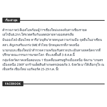
เรื่องล่าสุด
ตำรวจภาค5 ดีเอสไอพร้อมผู้ว่าฯเชียงใหม่แถลงจับสาวเชียงรายด
เฮโรอีน8.2กก.ใส่ขวดครีมกันแดดปลายทางออสเตรเลีย
มินอองไลง์ เยือนไทย หารือ”อนุทิน”คาดหนุนความร่วมมือ-จุดยืนในอาเซียน
สสว. สัญจรเสริมแกร่ง SME ทั่วไทย ปักหมุดแรกที่ภาคเหนือ
นายกอบจ.เชียงใหม่นำสำรวจความพร้อมรับตรวจประเมินทางเทคนิคจากที่
ปรึกษาคณะกรรมการมรดกโลก ที่จะลงพื้นที่ 3-8 ส.ค.นี้
กลุ่มจังหวัดภาคเหนือตอนบน 1 ขับเคลื่อนเศรษฐกิจเมืองเหนือ จัดงาน “เกษตร
เมืองเหนือ 2569” ยกร้านเด็ดสินค้าเกษตรปลอดภัย 3. จังหวัด มาให้เลือกจุใจ ณ
เซ็นทรัล เชียงใหม่ แอร์พอร์ต 25-29 ก.ค. นี้!
FACEBOOK