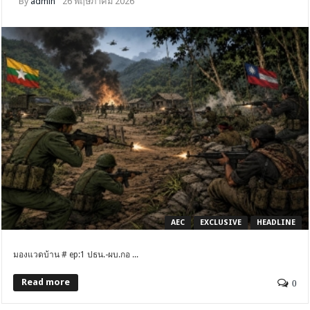
By
admin
26 พฤษภาคม 2026
AEC
EXCLUSIVE
HEADLINE
มองแวดบ้าน # ep:1 ปธน.-ผบ.กอ ...
Read more
0