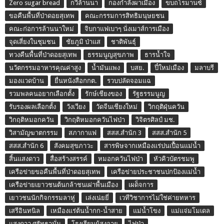
Zero sugar bread
กวีล้านนา
กองกำลังผาเมือง
ขบถโรมานซ์
ขอคืนพื้นที่ป่าดอยสุเทพ
คณะกรรมการสิทธิมนุษยชน
คณะก่อการล้านนาใหม่
จิบกาแฟเบาๆ นั่งเมาส์การเมือง
จุดเสี่ยงในชุมชน
ชัยภูมิ ป่าแส
ชาติพันธุ์
ทวงคืนพื้นที่ป่าดอยสุเทพ
ธรรมนูญสุขภาพ
ธารน้ำใจ
นวัตกรรมอาหารคุณค่าสูง
น้ำมันแพง
บสย.
ปี๋ใหม่เมือง
มลาบรี
มองแวดบ้าน
ยื่นหนังสือกกต.
รวบปลัดจอมแฉ
รวมพลคนอยากเลือกตั้ง
รักษ์เชียงของ
รัฐธรรมนูญ
รับรองผลเลือกตั้ง
วังเวียง
วัดจีนเชียงใหม่
วิกฤติฝุ่นควัน
วิกฤติหมอกควัน
วิกฤติหมอกควันไฟป่า
วิจิตรศิลป์ มช.
วิสามัญฆาตกรรม
สภากาแฟ
สสส.สำนัก 3
สสส.สำนัก 5
สสส.สำนัก 6
สังคมสุขภาวะ
สารพิษจากเหมืองแร่ปนเปื้อนแม่น้ำ
สิ้นแสงดาว
สื่อสร้างสรรค์
หมอกควันไฟป่า
หัวคิวบัตรชมพู
เครือข่ายขอคืนพื้นที่ป่าดอยสุเทพ
เครือข่ายประชาชนปกป้องแม่น้ำ
เครือข่ายเยาวชนต้นกล้าชนเผ่าพื้นเมือง
เผด็จการ
เยาวชนนักกิจกรรมลาหู่
เล่งเน่ยยี่
เวทีวิชาการไม่ใช่ค่ายทหาร
เสรีอินทนิล
เหมืองแร่ต้นน้ำกก-น้ำสาย
แม่น้ำโขง
แม่แจ่มโมเดล
แสงดาว ศรัทธามั่น
โรงเรียนผู้สูงอายุ
ไฟป่า