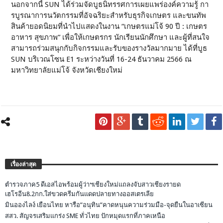
นอกจากนี้ SUN ได้ร่วมจัดบูธนิทรรศการเผยแพร่องค์ความรู้ กา
รบูรณาการนวัตกรรมที่อัจฉริยะสำหรับธุรกิจเกษตร และขนทัพ
สินค้ายอดนิยมที่นำไปแสดงในงาน “เกษตรแม่โจ้ 90 ปี : เกษตร
อาหาร สุขภาพ” เพื่อให้เกษตรกร นักเรียนนักศึกษา และผู้ที่สนใจ
สามารถร่วมสนุกกับกิจกรรมและรับของรางวัลมากมาย ได้ที่บูธ
SUN บริเวณโซน E1 ระหว่างวันที่ 16-24 ธันวาคม 2566 ณ
มหาวิทยาลัยแม่โจ้ จังหวัดเชียงใหม่
เรื่องล่าสุด
ตำรวจภาค5 ดีเอสไอพร้อมผู้ว่าฯเชียงใหม่แถลงจับสาวเชียงรายด
เฮโรอีน8.2กก.ใส่ขวดครีมกันแดดปลายทางออสเตรเลีย
มินอองไลง์ เยือนไทย หารือ”อนุทิน”คาดหนุนความร่วมมือ-จุดยืนในอาเซียน
สสว. สัญจรเสริมแกร่ง SME ทั่วไทย ปักหมุดแรกที่ภาคเหนือ