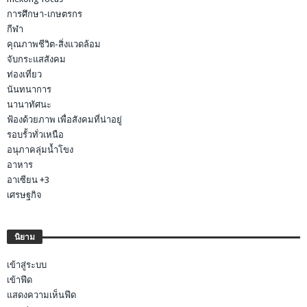
การศึกษา-เกษตรกร
กีฬา
คุณภาพชีวิต-สิ่งแวดล้อม
จับกระแสสังคม
ท่องเที่ยว
นันทนาการ
นานาทัศนะ
ฟ้องด้วยภาพ เพื่อสังคมที่น่าอยู่
รอบรั้วทั่วเหนือ
อนุภาคลุ่มน้ำโขง
อาหาร
อาเซียน +3
เศรษฐกิจ
นิยาม
เข้าสู่ระบบ
เข้าฟีด
แสดงความเห็นฟีด