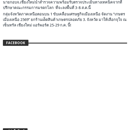
นายกอบจ.เชียงใหม่นำสำรวจความพร้อมรับตรวจประเมินทางเทคนิคจากที่
ปรึกษาคณะกรรมการมรดกโลก ที่จะลงพื้นที่ 3-8 ส.ค.นี้
กลุ่มจังหวัดภาคเหนือตอนบน 1 ขับเคลื่อนเศรษฐกิจเมืองเหนือ จัดงาน “เกษตร
เมืองเหนือ 2569” ยกร้านเด็ดสินค้าเกษตรปลอดภัย 3. จังหวัด มาให้เลือกจุใจ ณ
เซ็นทรัล เชียงใหม่ แอร์พอร์ต 25-29 ก.ค. นี้!
FACEBOOK