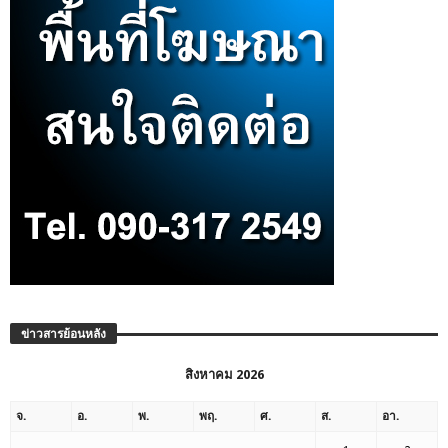
ข่าวสารย้อนหลัง
สิงหาคม 2026
จ.
อ.
พ.
พฤ.
ศ.
ส.
อา.