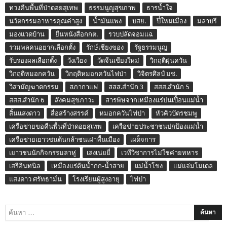
ทวงคืนพื้นที่ป่าดอยสุเทพ
ธรรมนูญสุขภาพ
ธารน้ำใจ
นวัตกรรมอาหารคุณค่าสูง
น้ำมันแพง
บสย.
ปี๋ใหม่เมือง
มลาบรี
มองแวดบ้าน
ยื่นหนังสือกกต.
รวบปลัดจอมแฉ
รวมพลคนอยากเลือกตั้ง
รักษ์เชียงของ
รัฐธรรมนูญ
รับรองผลเลือกตั้ง
วังเวียง
วัดจีนเชียงใหม่
วิกฤติฝุ่นควัน
วิกฤติหมอกควัน
วิกฤติหมอกควันไฟป่า
วิจิตรศิลป์ มช.
วิสามัญฆาตกรรม
สภากาแฟ
สสส.สำนัก 3
สสส.สำนัก 5
สสส.สำนัก 6
สังคมสุขภาวะ
สารพิษจากเหมืองแร่ปนเปื้อนแม่น้ำ
สิ้นแสงดาว
สื่อสร้างสรรค์
หมอกควันไฟป่า
หัวคิวบัตรชมพู
เครือข่ายขอคืนพื้นที่ป่าดอยสุเทพ
เครือข่ายประชาชนปกป้องแม่น้ำ
เครือข่ายเยาวชนต้นกล้าชนเผ่าพื้นเมือง
เผด็จการ
เยาวชนนักกิจกรรมลาหู่
เล่งเน่ยยี่
เวทีวิชาการไม่ใช่ค่ายทหาร
เสรีอินทนิล
เหมืองแร่ต้นน้ำกก-น้ำสาย
แม่น้ำโขง
แม่แจ่มโมเดล
แสงดาว ศรัทธามั่น
โรงเรียนผู้สูงอายุ
ไฟป่า