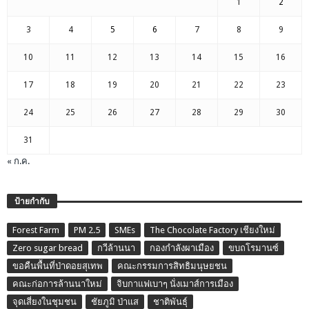
1
2
3
4
5
6
7
8
9
10
11
12
13
14
15
16
17
18
19
20
21
22
23
24
25
26
27
28
29
30
31
« ก.ค.
ป้ายกำกับ
Forest Farm
PM 2.5
SMEs
The Chocolate Factory เชียงใหม่
Zero sugar bread
กวีล้านนา
กองกำลังผาเมือง
ขบถโรมานซ์
ขอคืนพื้นที่ป่าดอยสุเทพ
คณะกรรมการสิทธิมนุษยชน
คณะก่อการล้านนาใหม่
จิบกาแฟเบาๆ นั่งเมาส์การเมือง
จุดเสี่ยงในชุมชน
ชัยภูมิ ป่าแส
ชาติพันธุ์