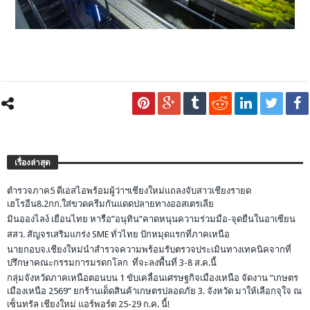
เรื่องล่าสุด
ตำรวจภาค5 ดีเอสไอพร้อมผู้ว่าฯเชียงใหม่แถลงจับสาวเชียงรายด
เฮโรอีน8.2กก.ใส่ขวดครีมกันแดดปลายทางออสเตรเลีย
มินอองไลง์ เยือนไทย หารือ”อนุทิน”คาดหนุนความร่วมมือ-จุดยืนในอาเซียน
สสว. สัญจรเสริมแกร่ง SME ทั่วไทย ปักหมุดแรกที่ภาคเหนือ
นายกอบจ.เชียงใหม่นำสำรวจความพร้อมรับตรวจประเมินทางเทคนิคจากที่
ปรึกษาคณะกรรมการมรดกโลก ที่จะลงพื้นที่ 3-8 ส.ค.นี้
กลุ่มจังหวัดภาคเหนือตอนบน 1 ขับเคลื่อนเศรษฐกิจเมืองเหนือ จัดงาน “เกษตร
เมืองเหนือ 2569” ยกร้านเด็ดสินค้าเกษตรปลอดภัย 3. จังหวัด มาให้เลือกจุใจ ณ
เซ็นทรัล เชียงใหม่ แอร์พอร์ต 25-29 ก.ค. นี้!