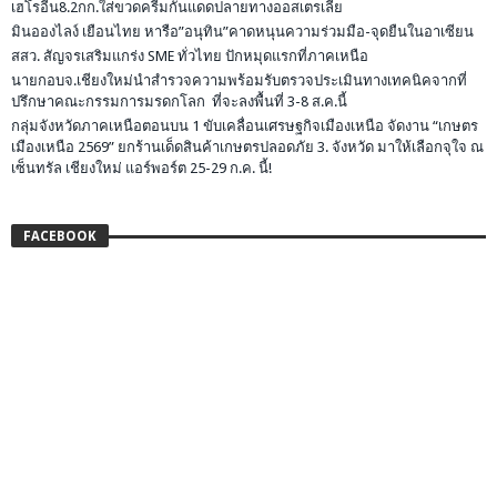
เฮโรอีน8.2กก.ใส่ขวดครีมกันแดดปลายทางออสเตรเลีย
มินอองไลง์ เยือนไทย หารือ”อนุทิน”คาดหนุนความร่วมมือ-จุดยืนในอาเซียน
สสว. สัญจรเสริมแกร่ง SME ทั่วไทย ปักหมุดแรกที่ภาคเหนือ
นายกอบจ.เชียงใหม่นำสำรวจความพร้อมรับตรวจประเมินทางเทคนิคจากที่
ปรึกษาคณะกรรมการมรดกโลก ที่จะลงพื้นที่ 3-8 ส.ค.นี้
กลุ่มจังหวัดภาคเหนือตอนบน 1 ขับเคลื่อนเศรษฐกิจเมืองเหนือ จัดงาน “เกษตร
เมืองเหนือ 2569” ยกร้านเด็ดสินค้าเกษตรปลอดภัย 3. จังหวัด มาให้เลือกจุใจ ณ
เซ็นทรัล เชียงใหม่ แอร์พอร์ต 25-29 ก.ค. นี้!
FACEBOOK