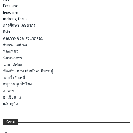
Exclusive
headline
mekong focus
การศึกษา-เกษตรกร
กีฬา
คุณภาพชีวิต-สิ่งแวดล้อม
จับกระแสสังคม
ท่องเที่ยว
นันทนาการ
นานาทัศนะ
ฟ้องด้วยภาพ เพื่อสังคมที่น่าอยู่
รอบรั้วทั่วเหนือ
อนุภาคลุ่มน้ำโขง
อาหาร
อาเซียน +3
เศรษฐกิจ
นิยาม