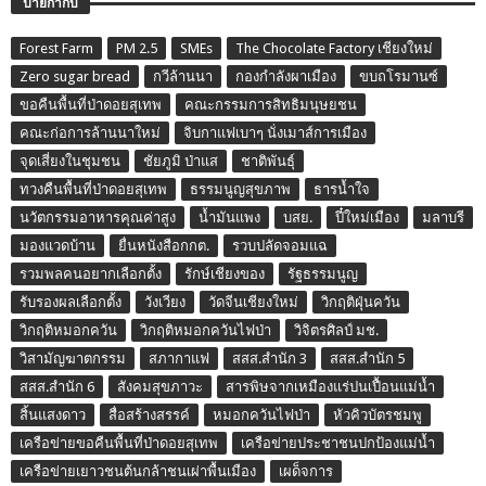
ป้ายกำกับ
Forest Farm
PM 2.5
SMEs
The Chocolate Factory เชียงใหม่
Zero sugar bread
กวีล้านนา
กองกำลังผาเมือง
ขบถโรมานซ์
ขอคืนพื้นที่ป่าดอยสุเทพ
คณะกรรมการสิทธิมนุษยชน
คณะก่อการล้านนาใหม่
จิบกาแฟเบาๆ นั่งเมาส์การเมือง
จุดเสี่ยงในชุมชน
ชัยภูมิ ป่าแส
ชาติพันธุ์
ทวงคืนพื้นที่ป่าดอยสุเทพ
ธรรมนูญสุขภาพ
ธารน้ำใจ
นวัตกรรมอาหารคุณค่าสูง
น้ำมันแพง
บสย.
ปี๋ใหม่เมือง
มลาบรี
มองแวดบ้าน
ยื่นหนังสือกกต.
รวบปลัดจอมแฉ
รวมพลคนอยากเลือกตั้ง
รักษ์เชียงของ
รัฐธรรมนูญ
รับรองผลเลือกตั้ง
วังเวียง
วัดจีนเชียงใหม่
วิกฤติฝุ่นควัน
วิกฤติหมอกควัน
วิกฤติหมอกควันไฟป่า
วิจิตรศิลป์ มช.
วิสามัญฆาตกรรม
สภากาแฟ
สสส.สำนัก 3
สสส.สำนัก 5
สสส.สำนัก 6
สังคมสุขภาวะ
สารพิษจากเหมืองแร่ปนเปื้อนแม่น้ำ
สิ้นแสงดาว
สื่อสร้างสรรค์
หมอกควันไฟป่า
หัวคิวบัตรชมพู
เครือข่ายขอคืนพื้นที่ป่าดอยสุเทพ
เครือข่ายประชาชนปกป้องแม่น้ำ
เครือข่ายเยาวชนต้นกล้าชนเผ่าพื้นเมือง
เผด็จการ