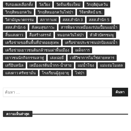
รับรองผลเลือกตั้ง
วังเวียง
วัดจีนเชียงใหม่
วิกฤติฝุ่นควัน
วิกฤติหมอกควัน
วิกฤติหมอกควันไฟป่า
วิจิตรศิลป์ มช.
วิสามัญฆาตกรรม
สภากาแฟ
สสส.สำนัก 3
สสส.สำนัก 5
สสส.สำนัก 6
สังคมสุขภาวะ
สารพิษจากเหมืองแร่ปนเปื้อนแม่น้ำ
สิ้นแสงดาว
สื่อสร้างสรรค์
หมอกควันไฟป่า
หัวคิวบัตรชมพู
เครือข่ายขอคืนพื้นที่ป่าดอยสุเทพ
เครือข่ายประชาชนปกป้องแม่น้ำ
เครือข่ายเยาวชนต้นกล้าชนเผ่าพื้นเมือง
เผด็จการ
เยาวชนนักกิจกรรมลาหู่
เล่งเน่ยยี่
เวทีวิชาการไม่ใช่ค่ายทหาร
เสรีอินทนิล
เหมืองแร่ต้นน้ำกก-น้ำสาย
แม่น้ำโขง
แม่แจ่มโมเดล
แสงดาว ศรัทธามั่น
โรงเรียนผู้สูงอายุ
ไฟป่า
ความเห็นล่าสุด