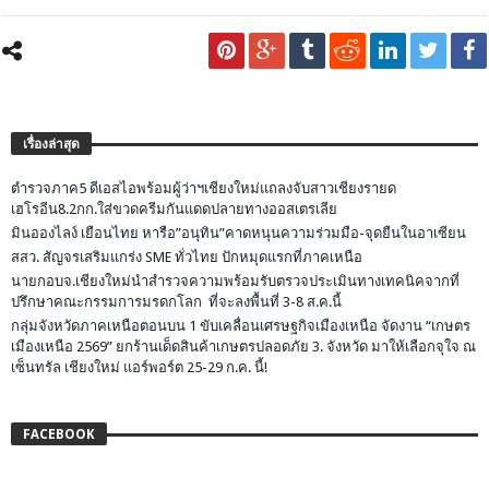
เรื่องล่าสุด
ตำรวจภาค5 ดีเอสไอพร้อมผู้ว่าฯเชียงใหม่แถลงจับสาวเชียงรายด
เฮโรอีน8.2กก.ใส่ขวดครีมกันแดดปลายทางออสเตรเลีย
มินอองไลง์ เยือนไทย หารือ”อนุทิน”คาดหนุนความร่วมมือ-จุดยืนในอาเซียน
สสว. สัญจรเสริมแกร่ง SME ทั่วไทย ปักหมุดแรกที่ภาคเหนือ
นายกอบจ.เชียงใหม่นำสำรวจความพร้อมรับตรวจประเมินทางเทคนิคจากที่
ปรึกษาคณะกรรมการมรดกโลก ที่จะลงพื้นที่ 3-8 ส.ค.นี้
กลุ่มจังหวัดภาคเหนือตอนบน 1 ขับเคลื่อนเศรษฐกิจเมืองเหนือ จัดงาน “เกษตร
เมืองเหนือ 2569” ยกร้านเด็ดสินค้าเกษตรปลอดภัย 3. จังหวัด มาให้เลือกจุใจ ณ
เซ็นทรัล เชียงใหม่ แอร์พอร์ต 25-29 ก.ค. นี้!
FACEBOOK