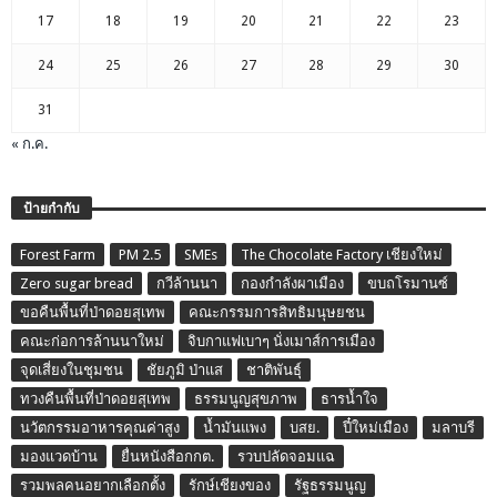
17
18
19
20
21
22
23
24
25
26
27
28
29
30
31
« ก.ค.
ป้ายกำกับ
Forest Farm
PM 2.5
SMEs
The Chocolate Factory เชียงใหม่
Zero sugar bread
กวีล้านนา
กองกำลังผาเมือง
ขบถโรมานซ์
ขอคืนพื้นที่ป่าดอยสุเทพ
คณะกรรมการสิทธิมนุษยชน
คณะก่อการล้านนาใหม่
จิบกาแฟเบาๆ นั่งเมาส์การเมือง
จุดเสี่ยงในชุมชน
ชัยภูมิ ป่าแส
ชาติพันธุ์
ทวงคืนพื้นที่ป่าดอยสุเทพ
ธรรมนูญสุขภาพ
ธารน้ำใจ
นวัตกรรมอาหารคุณค่าสูง
น้ำมันแพง
บสย.
ปี๋ใหม่เมือง
มลาบรี
มองแวดบ้าน
ยื่นหนังสือกกต.
รวบปลัดจอมแฉ
รวมพลคนอยากเลือกตั้ง
รักษ์เชียงของ
รัฐธรรมนูญ