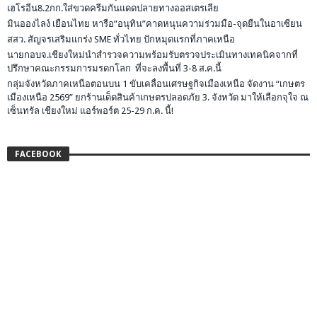
เฮโรอีน8.2กก.ใส่ขวดครีมกันแดดปลายทางออสเตรเลีย
มินอองไลง์ เยือนไทย หารือ”อนุทิน”คาดหนุนความร่วมมือ-จุดยืนในอาเซียน
สสว. สัญจรเสริมแกร่ง SME ทั่วไทย ปักหมุดแรกที่ภาคเหนือ
นายกอบจ.เชียงใหม่นำสำรวจความพร้อมรับตรวจประเมินทางเทคนิคจากที่
ปรึกษาคณะกรรมการมรดกโลก ที่จะลงพื้นที่ 3-8 ส.ค.นี้
กลุ่มจังหวัดภาคเหนือตอนบน 1 ขับเคลื่อนเศรษฐกิจเมืองเหนือ จัดงาน “เกษตร
เมืองเหนือ 2569” ยกร้านเด็ดสินค้าเกษตรปลอดภัย 3. จังหวัด มาให้เลือกจุใจ ณ
เซ็นทรัล เชียงใหม่ แอร์พอร์ต 25-29 ก.ค. นี้!
FACEBOOK