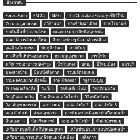
ป้ายกำกับ
Forest Farm
PM 2.5
SMEs
The Chocolate Factory เชียงใหม่
Zero sugar bread
กวีล้านนา
กองกำลังผาเมือง
ขบถโรมานซ์
ขอคืนพื้นที่ป่าดอยสุเทพ
คณะกรรมการสิทธิมนุษยชน
คณะก่อการล้านนาใหม่
จิบกาแฟเบาๆ นั่งเมาส์การเมือง
จุดเสี่ยงในชุมชน
ชัยภูมิ ป่าแส
ชาติพันธุ์
ทวงคืนพื้นที่ป่าดอยสุเทพ
ธรรมนูญสุขภาพ
ธารน้ำใจ
นวัตกรรมอาหารคุณค่าสูง
น้ำมันแพง
บสย.
ปี๋ใหม่เมือง
มลาบรี
มองแวดบ้าน
ยื่นหนังสือกกต.
รวบปลัดจอมแฉ
รวมพลคนอยากเลือกตั้ง
รักษ์เชียงของ
รัฐธรรมนูญ
รับรองผลเลือกตั้ง
วังเวียง
วัดจีนเชียงใหม่
วิกฤติฝุ่นควัน
วิกฤติหมอกควัน
วิกฤติหมอกควันไฟป่า
วิจิตรศิลป์ มช.
วิสามัญฆาตกรรม
สภากาแฟ
สสส.สำนัก 3
สสส.สำนัก 5
สสส.สำนัก 6
สังคมสุขภาวะ
สารพิษจากเหมืองแร่ปนเปื้อนแม่น้ำ
สิ้นแสงดาว
สื่อสร้างสรรค์
หมอกควันไฟป่า
หัวคิวบัตรชมพู
เครือข่ายขอคืนพื้นที่ป่าดอยสุเทพ
เครือข่ายประชาชนปกป้องแม่น้ำ
เครือข่ายเยาวชนต้นกล้าชนเผ่าพื้นเมือง
เผด็จการ