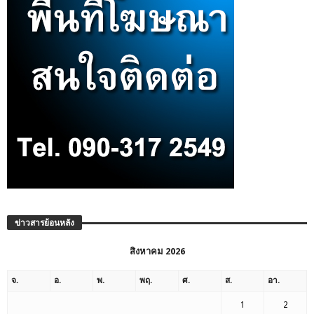
ข่าวสารย้อนหลัง
สิงหาคม 2026
จ.
อ.
พ.
พฤ.
ศ.
ส.
อา.
1
2