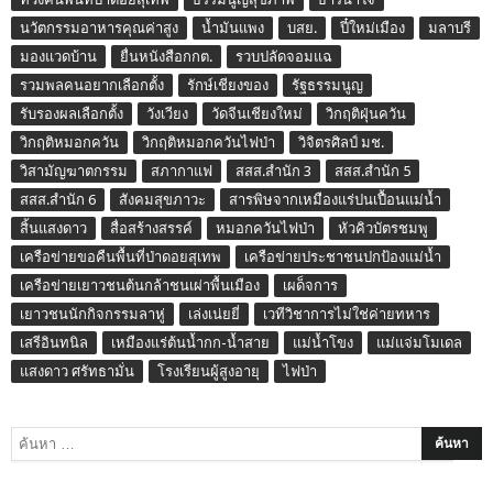
นวัตกรรมอาหารคุณค่าสูง
น้ำมันแพง
บสย.
ปี๋ใหม่เมือง
มลาบรี
มองแวดบ้าน
ยื่นหนังสือกกต.
รวบปลัดจอมแฉ
รวมพลคนอยากเลือกตั้ง
รักษ์เชียงของ
รัฐธรรมนูญ
รับรองผลเลือกตั้ง
วังเวียง
วัดจีนเชียงใหม่
วิกฤติฝุ่นควัน
วิกฤติหมอกควัน
วิกฤติหมอกควันไฟป่า
วิจิตรศิลป์ มช.
วิสามัญฆาตกรรม
สภากาแฟ
สสส.สำนัก 3
สสส.สำนัก 5
สสส.สำนัก 6
สังคมสุขภาวะ
สารพิษจากเหมืองแร่ปนเปื้อนแม่น้ำ
สิ้นแสงดาว
สื่อสร้างสรรค์
หมอกควันไฟป่า
หัวคิวบัตรชมพู
เครือข่ายขอคืนพื้นที่ป่าดอยสุเทพ
เครือข่ายประชาชนปกป้องแม่น้ำ
เครือข่ายเยาวชนต้นกล้าชนเผ่าพื้นเมือง
เผด็จการ
เยาวชนนักกิจกรรมลาหู่
เล่งเน่ยยี่
เวทีวิชาการไม่ใช่ค่ายทหาร
เสรีอินทนิล
เหมืองแร่ต้นน้ำกก-น้ำสาย
แม่น้ำโขง
แม่แจ่มโมเดล
แสงดาว ศรัทธามั่น
โรงเรียนผู้สูงอายุ
ไฟป่า