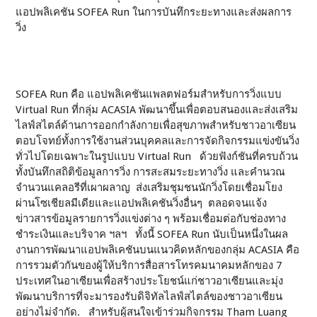
แอปพลิเคชัน SOFEA Run ในการบันทึกระยะทางและส่งผลการ
วิ่ง
SOFEA Run คือ แอปพลิเคชันแพลตฟอร์มสำหรับการวิ่งแบบ
Virtual Run ที่กลุ่ม ACASIA พัฒนาขึ้นเพื่อตอบสนองและส่งเสริม
ไลฟ์สไตล์ด้านการออกกำลังกายเพื่อสุขภาพสำหรับชาวอาเซียน
ตอบโจทย์ทั้งการใช้งานส่วนบุคคลและการจัดกิจกรรมแข่งขันวิ่ง
ทั่วไปโดยเฉพาะในรูปแบบ Virtual Run ด้วยฟังก์ชันที่ครบถ้วน
ทั้งบันทึกสถิติข้อมูลการวิ่ง การสะสมระยะทางวิ่ง และคำนวณ
จำนวนแคลอรีที่เผาผลาญ ส่งเสริมชุมชนนักวิ่งโดยเชื่อมโยง
ผ่านโซเชียลมีเดียและแอปพลิเคชันวิ่งอื่นๆ ตลอดจนแจ้ง
ข่าวสารข้อมูลรายการวิ่งแข่งต่าง ๆ พร้อมเชื่อมต่อกับช่องทาง
ชำระเงินและบริจาค ฯลฯ ทั้งนี้ SOFEA Run นับเป็นหนึ่งในผล
งานการพัฒนาแอปพลิเคชันบนแนวคิดหลักของกลุ่ม ACASIA คือ
การรวมตัวกันของผู้ให้บริการสื่อสารโทรคมนาคมหลักของ 7
ประเทศในอาเซียนเพื่อสร้างประโยชน์แก่ชาวอาเซียนและมุ่ง
พัฒนาบริการที่จะมารองรับดิจิทัลไลฟ์สไตล์ของชาวอาเซียน
อย่างไม่จำกัด. สำหรับผู้สนใจเข้าร่วมกิจกรรม Tham Luang