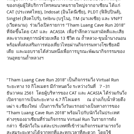
ของกลุ่มผู้ให้บริการโทรคมนาคมรายใหญ่จากอาเซียน ได้แก่
CAT (ประเทศไทย), Indosat (อินโดนีเซีย), PLDT (ฟิลิปปินส์),
Singtel (สิงคโปร์), telbru (บรูไน), TM (มาเลเซีย) และ VNPT
(เวียดนาม) ร่วมวิ่งเปิดรายการ “Tham Luang Cave Run 2018”
ที่จัดขึ้นโดย CAT และ ACASIA เพื่อรำลึกความสามัคคีและเสีย
สละจากเหตุการณ์ช่วยเหลือ 13 ชีวิต ณ ถ้ำหลวง-ขุนน้ำนางนอน
พร้อมทั้งส่งเสริมการท่องเที่ยวไทยผ่านกิจกรรมทางโซเชียลมี
เดีย และมอบรายได้ส่วนหนึ่งเพื่อการบูรณะพัฒนากิจกรรมของ
วนอุทยานถ้ำหลวงฯ
“Tham Luang Cave Run 2018” เป็นกิจกรรมวิ่ง Virtual Run
ระยะทาง 10 กิโลเมตร มีกำหนดวิ่ง ระหว่างวันที่ 7 –31
ธันวาคม 2561 โดยผู้บริหารของ CAT และ ACASIA ได้ร่วมกันวิ่ง
เปิดรายการเป็นระยะทาง 4.7 กิโลเมตร ณ อ่างเก็บน้ำห้วยตึง
เฒ่า จ.เชียงใหม่ เป็นการเริ่มวิ่งวันแรกอย่างเป็นทางการของ
“Tham Luang Cave Run 2018” พร้อมไปกับนักวิ่งในประเทศ
ต่างๆของอาเซียนที่ร่วมกิจกรรม Virtual Run ในรายการดัง
กล่าว ซึ่งนักวิ่งใน แต่ละประเทศที่เข้าร่วมกิจกรรมสามารถวิ่ง
สะสมระยะทางได้จากทุกที่และทุกเวลาที่สะดวก โดยใช้