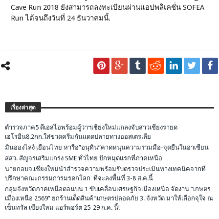
Cave Run 2018 ยังสามารถลงทะเบียนผ่านแอปพลิเคชั่น SOFEA
Run ได้จนถึงวันที่ 24 ธันวาคมนี้.
เรื่องล่าสุด
ตำรวจภาค5 ดีเอสไอพร้อมผู้ว่าฯเชียงใหม่แถลงจับสาวเชียงรายด
เฮโรอีน8.2กก.ใส่ขวดครีมกันแดดปลายทางออสเตรเลีย
มินอองไลง์ เยือนไทย หารือ”อนุทิน”คาดหนุนความร่วมมือ-จุดยืนในอาเซียน
สสว. สัญจรเสริมแกร่ง SME ทั่วไทย ปักหมุดแรกที่ภาคเหนือ
นายกอบจ.เชียงใหม่นำสำรวจความพร้อมรับตรวจประเมินทางเทคนิคจากที่
ปรึกษาคณะกรรมการมรดกโลก ที่จะลงพื้นที่ 3-8 ส.ค.นี้
กลุ่มจังหวัดภาคเหนือตอนบน 1 ขับเคลื่อนเศรษฐกิจเมืองเหนือ จัดงาน “เกษตร
เมืองเหนือ 2569” ยกร้านเด็ดสินค้าเกษตรปลอดภัย 3. จังหวัด มาให้เลือกจุใจ ณ
เซ็นทรัล เชียงใหม่ แอร์พอร์ต 25-29 ก.ค. นี้!