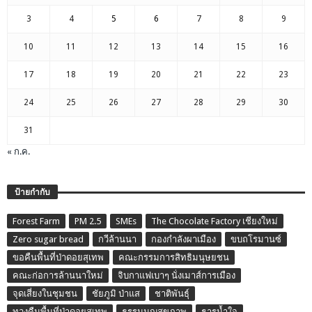
3
4
5
6
7
8
9
10
11
12
13
14
15
16
17
18
19
20
21
22
23
24
25
26
27
28
29
30
31
« ก.ค.
ป้ายกำกับ
Forest Farm
PM 2.5
SMEs
The Chocolate Factory เชียงใหม่
Zero sugar bread
กวีล้านนา
กองกำลังผาเมือง
ขบถโรมานซ์
ขอคืนพื้นที่ป่าดอยสุเทพ
คณะกรรมการสิทธิมนุษยชน
คณะก่อการล้านนาใหม่
จิบกาแฟเบาๆ นั่งเมาส์การเมือง
จุดเสี่ยงในชุมชน
ชัยภูมิ ป่าแส
ชาติพันธุ์
ทวงคืนพื้นที่ป่าดอยสุเทพ
ธรรมนูญสุขภาพ
ธารน้ำใจ