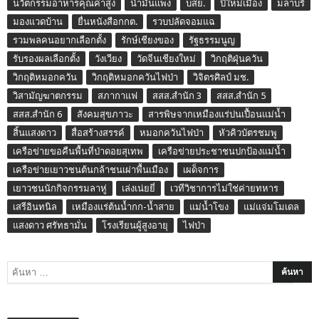
นวัตกรรมอาหารคุณค่าสูง
น้ำมันแพง
บสย.
ปี๋ใหม่เมือง
มลาบรี
มองแวดบ้าน
ยื่นหนังสือกกต.
รวบปลัดจอมแฉ
รวมพลคนอยากเลือกตั้ง
รักษ์เชียงของ
รัฐธรรมนูญ
รับรองผลเลือกตั้ง
วังเวียง
วัดจีนเชียงใหม่
วิกฤติฝุ่นควัน
วิกฤติหมอกควัน
วิกฤติหมอกควันไฟป่า
วิจิตรศิลป์ มช.
วิสามัญฆาตกรรม
สภากาแฟ
สสส.สำนัก 3
สสส.สำนัก 5
สสส.สำนัก 6
สังคมสุขภาวะ
สารพิษจากเหมืองแร่ปนเปื้อนแม่น้ำ
สิ้นแสงดาว
สื่อสร้างสรรค์
หมอกควันไฟป่า
หัวคิวบัตรชมพู
เครือข่ายขอคืนพื้นที่ป่าดอยสุเทพ
เครือข่ายประชาชนปกป้องแม่น้ำ
เครือข่ายเยาวชนต้นกล้าชนเผ่าพื้นเมือง
เผด็จการ
เยาวชนนักกิจกรรมลาหู่
เล่งเน่ยยี่
เวทีวิชาการไม่ใช่ค่ายทหาร
เสรีอินทนิล
เหมืองแร่ต้นน้ำกก-น้ำสาย
แม่น้ำโขง
แม่แจ่มโมเดล
แสงดาว ศรัทธามั่น
โรงเรียนผู้สูงอายุ
ไฟป่า