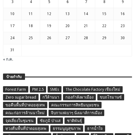
3
4
5
6
7
8
9
10
11
12
13
14
15
16
17
18
19
20
21
22
23
24
25
26
27
28
29
30
31
« ก.ค.
ป้ายกำกับ
Forest Farm
PM 2.5
SMEs
The Chocolate Factory เชียงใหม่
Zero sugar bread
กวีล้านนา
กองกำลังผาเมือง
ขบถโรมานซ์
ขอคืนพื้นที่ป่าดอยสุเทพ
คณะกรรมการสิทธิมนุษยชน
คณะก่อการล้านนาใหม่
จิบกาแฟเบาๆ นั่งเมาส์การเมือง
จุดเสี่ยงในชุมชน
ชัยภูมิ ป่าแส
ชาติพันธุ์
ทวงคืนพื้นที่ป่าดอยสุเทพ
ธรรมนูญสุขภาพ
ธารน้ำใจ