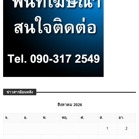
ข่าวสารย้อนหลัง
สิงหาคม 2026
จ.
อ.
พ.
พฤ.
ศ.
ส.
อา.
1
2