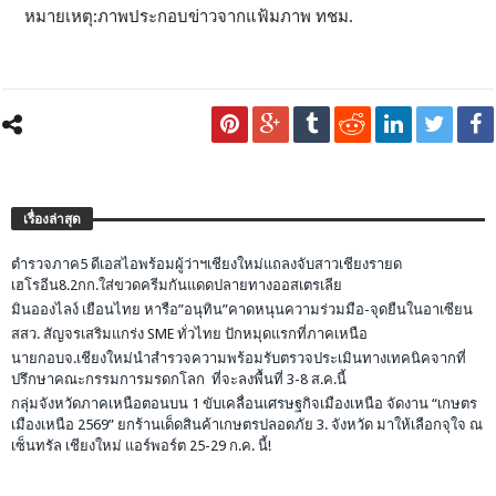
หมายเหตุ:ภาพประกอบข่าวจากแฟ้มภาพ ทชม.
เรื่องล่าสุด
ตำรวจภาค5 ดีเอสไอพร้อมผู้ว่าฯเชียงใหม่แถลงจับสาวเชียงรายด
เฮโรอีน8.2กก.ใส่ขวดครีมกันแดดปลายทางออสเตรเลีย
มินอองไลง์ เยือนไทย หารือ”อนุทิน”คาดหนุนความร่วมมือ-จุดยืนในอาเซียน
สสว. สัญจรเสริมแกร่ง SME ทั่วไทย ปักหมุดแรกที่ภาคเหนือ
นายกอบจ.เชียงใหม่นำสำรวจความพร้อมรับตรวจประเมินทางเทคนิคจากที่
ปรึกษาคณะกรรมการมรดกโลก ที่จะลงพื้นที่ 3-8 ส.ค.นี้
กลุ่มจังหวัดภาคเหนือตอนบน 1 ขับเคลื่อนเศรษฐกิจเมืองเหนือ จัดงาน “เกษตร
เมืองเหนือ 2569” ยกร้านเด็ดสินค้าเกษตรปลอดภัย 3. จังหวัด มาให้เลือกจุใจ ณ
เซ็นทรัล เชียงใหม่ แอร์พอร์ต 25-29 ก.ค. นี้!