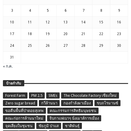
3
4
5
6
7
8
9
10
11
12
13
14
15
16
17
18
19
20
21
22
23
24
25
26
27
28
29
30
31
« ก.ค.
ป้ายกำกับ
Forest Farm
PM 2.5
SMEs
The Chocolate Factory เชียงใหม่
Zero sugar bread
กวีล้านนา
กองกำลังผาเมือง
ขบถโรมานซ์
ขอคืนพื้นที่ป่าดอยสุเทพ
คณะกรรมการสิทธิมนุษยชน
คณะก่อการล้านนาใหม่
จิบกาแฟเบาๆ นั่งเมาส์การเมือง
จุดเสี่ยงในชุมชน
ชัยภูมิ ป่าแส
ชาติพันธุ์