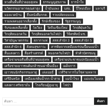
ทวงคืนพื้นที่ป่าดอยสุเทพ
ธรรมนูญสุขภาพ
ธารน้ำใจ
นวัตกรรมอาหารคุณค่าสูง
น้ำมันแพง
บสย.
ปี๋ใหม่เมือง
มลาบรี
มองแวดบ้าน
ยื่นหนังสือกกต.
รวบปลัดจอมแฉ
รวมพลคนอยากเลือกตั้ง
รักษ์เชียงของ
รัฐธรรมนูญ
รับรองผลเลือกตั้ง
วังเวียง
วัดจีนเชียงใหม่
วิกฤติฝุ่นควัน
วิกฤติหมอกควัน
วิกฤติหมอกควันไฟป่า
วิจิตรศิลป์ มช.
วิสามัญฆาตกรรม
สภากาแฟ
สสส.สำนัก 3
สสส.สำนัก 5
สสส.สำนัก 6
สังคมสุขภาวะ
สารพิษจากเหมืองแร่ปนเปื้อนแม่น้ำ
สิ้นแสงดาว
สื่อสร้างสรรค์
หมอกควันไฟป่า
หัวคิวบัตรชมพู
เครือข่ายขอคืนพื้นที่ป่าดอยสุเทพ
เครือข่ายประชาชนปกป้องแม่น้ำ
เครือข่ายเยาวชนต้นกล้าชนเผ่าพื้นเมือง
เผด็จการ
เยาวชนนักกิจกรรมลาหู่
เล่งเน่ยยี่
เวทีวิชาการไม่ใช่ค่ายทหาร
เสรีอินทนิล
เหมืองแร่ต้นน้ำกก-น้ำสาย
แม่น้ำโขง
แม่แจ่มโมเดล
แสงดาว ศรัทธามั่น
โรงเรียนผู้สูงอายุ
ไฟป่า