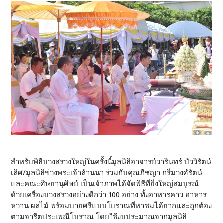
สำหรับพิธีบวงสรวงใหญ่ในครั้งนี้มูลนิธิอาจารย์วารินทร์ บัววิรัตน์
เลิศ/มูลนิธิข่วงพระเจ้าล้านนา ร่วมกับคุณภีชญา กริ่มวงศ์รัตน์
และคณะศิษยานุศิษย์ เป็นเจ้าภาพได้จัดพิธีที่ยิ่งใหญ่สมบูรณ์
ด้วยเครื่องบวงสรวงอย่างดีกว่า 100 อย่าง ทั้งอาหารคาว อาหาร
หวาน ผลไม้ พร้อมบายศรีแบบโบราณที่หาชมได้ยากและถูกต้อง
ตามจารีตประเพณีโบราณ โดยใช้งบประมาณจากมูลนิธิ