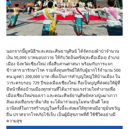
นอกจากนี้มูลนิธิฯและคณะศิษยานุศิษย์ ได้จัดกองผ้าป่าจำนวน
เงิน 50,000 บาทมอบถวาย ให้กับวัดอินทขิล(สะดือเมือง) อำเภอ
เมือง จังหวัดเชียงใหม่ เพื่อสืบสานศาสนา พร้อมกับการแจก
ข้าวสาร ยารักษาโรค รวมทั้งทุนทรัพย์ให้กับผู้ยากไร้จำนวน 500
คน มูลค่า 200,000 บาท เพื่อเป็นการทำบุญใหญ่ให้บ้านเมือง ใน
วาระครบรอบ 729 ปีของเมืองเชียงใหม่ ถือเป็นบุญที่ส่งต่อให้ผู้ที่
มีหน้าที่ต่อบ้านเมืองทุกท่านที่ได้มาร่วมแรงร่วมใจทำงานเพื่อ
เมืองเชียงใหม่ของเรา และคณะศิษย์ยานุศิษย์หลวงปู่เฒ่าเกวา
ลันแห่งเทือกเขาหิมาลัย จะได้มาร่วมอนุโมทนายินดี โดย
อานิสงส์ในการสร้างบุญในครั้งนี้จะส่งผลให้ทุกคนมีอายุมั่นขวัญ
ยืน ปราศจากโรคภัยไข้เจ็บ เป็นผู้มีสุขภาพที่ดี ใช้ชีวิตอย่างมี
ความสุข