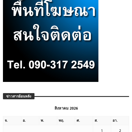
ข่าวสารย้อนหลัง
สิงหาคม 2026
จ.
อ.
พ.
พฤ.
ศ.
ส.
อา.
1
2