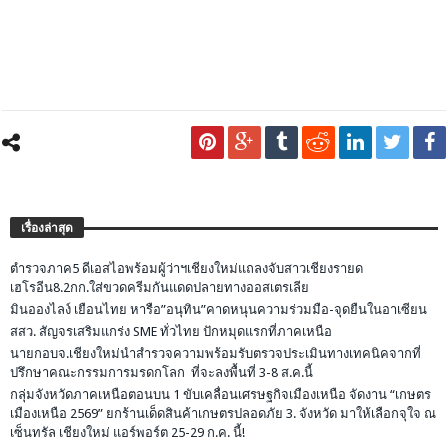
เรื่องล่าสุด
ตำรวจภาค5 ดีเอสไอพร้อมผู้ว่าฯเชียงใหม่แถลงจับสาวเชียงรายด
เฮโรอีน8.2กก.ใส่ขวดครีมกันแดดปลายทางออสเตรเลีย
มินอองไลง์ เยือนไทย หารือ”อนุทิน”คาดหนุนความร่วมมือ-จุดยืนในอาเซียน
สสว. สัญจรเสริมแกร่ง SME ทั่วไทย ปักหมุดแรกที่ภาคเหนือ
นายกอบจ.เชียงใหม่นำสำรวจความพร้อมรับตรวจประเมินทางเทคนิคจากที่
ปรึกษาคณะกรรมการมรดกโลก ที่จะลงพื้นที่ 3-8 ส.ค.นี้
กลุ่มจังหวัดภาคเหนือตอนบน 1 ขับเคลื่อนเศรษฐกิจเมืองเหนือ จัดงาน “เกษตร
เมืองเหนือ 2569” ยกร้านเด็ดสินค้าเกษตรปลอดภัย 3. จังหวัด มาให้เลือกจุใจ ณ
เซ็นทรัล เชียงใหม่ แอร์พอร์ต 25-29 ก.ค. นี้!