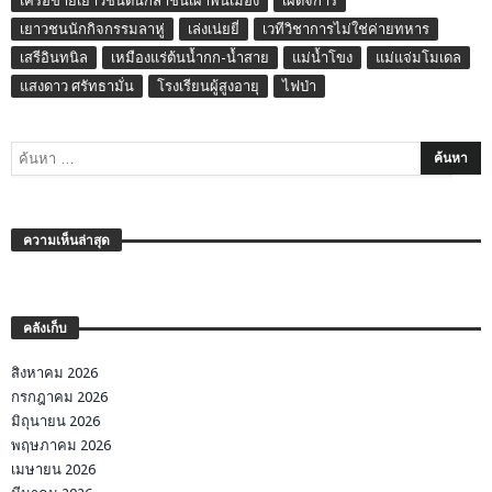
เครือข่ายเยาวชนต้นกล้าชนเผ่าพื้นเมือง
เผด็จการ
เยาวชนนักกิจกรรมลาหู่
เล่งเน่ยยี่
เวทีวิชาการไม่ใช่ค่ายทหาร
เสรีอินทนิล
เหมืองแร่ต้นน้ำกก-น้ำสาย
แม่น้ำโขง
แม่แจ่มโมเดล
แสงดาว ศรัทธามั่น
โรงเรียนผู้สูงอายุ
ไฟป่า
ความเห็นล่าสุด
คลังเก็บ
สิงหาคม 2026
กรกฎาคม 2026
มิถุนายน 2026
พฤษภาคม 2026
เมษายน 2026