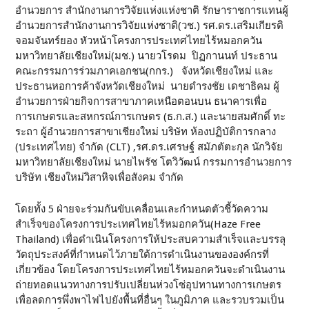
อำนวยการ สำนักงานการวิจัยแห่งแห่งชาติ รักษาราชการแทนผู้
อำนวยการสำนักงานการวิจัยแห่งชาติ(วช.) รศ.ดร.เสริมเกียรติ
จอมจันทร์ยอง หัวหน้าโครงการประเทศไทยไร้หมอกควัน
มหาวิทยาลัยเชียงใหม่(มช.) นายวโรดม ปิฏกานนท์ ประธาน
คณะกรรมการร่วมภาคเอกชน(กกร.) จังหวัดเชียงใหม่ และ
ประธานหอการค้าจังหวัดเชียงใหม่ นายดำรงชัย เดชาธิคม ผู้
อำนวยการฝ่ายกิจการสาขาภาคเหนือตอนบน ธนาคารเพื่อ
การเกษตรและสหกรณ์การเกษตร (ธ.ก.ส.) และนายสมศักดิ์ ทะ
ระถา ผู้อำนวยการสาขาเชียงใหม่ บริษัท ห้องปฏิบัติการกลาง
(ประเทศไทย) จำกัด (CLT) ,รศ.ดร.เศรษฐ์ สมัภตัตะกุล นักวิจัย
มหาวิทยาลัยเชียงใหม่ นายไพรัช โตวิวัฒน์ กรรมการอำนวยการ
บริษัท เชียงใหม่วิสาหิจเพื่อสังคม จำกัด
โดยทั้ง 5 ฝ่ายจะร่วมกันขับเคลื่อนและกำหนดตัวชี้วัดความ
สำเร็จของโครงการประเทศไทยไร้หมอกควัน(Haze Free
Thailand) เพื่อดำเนินโครงการให้ประสบความสำเร็จและบรรลุ
วัตถุประสงค์ที่กำหนดไว้ภายใต้การดำเนินงานขององค์กรที่
เกี่ยวข้อง โดยโครงการประเทศไทยไร้หมอกควันจะดำเนินงาน
ถ่ายทอดแนวทางการปรับเปลี่ยนห่วงโซ่อุปทานทางการเกษตร
เพื่อลดการพึ่งพาไฟไปยังพื้นที่อื่นๆ ในภูมิภาค และรวบรวมเป็น