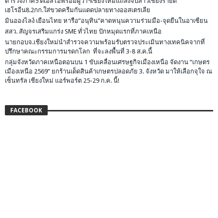
ตำรวจภาค5 ดีเอสไอพร้อมผู้ว่าฯเชียงใหม่แถลงจับสาวเชียงรายด
เฮโรอีน8.2กก.ใส่ขวดครีมกันแดดปลายทางออสเตรเลีย
มินอองไลง์ เยือนไทย หารือ”อนุทิน”คาดหนุนความร่วมมือ-จุดยืนในอาเซียน
สสว. สัญจรเสริมแกร่ง SME ทั่วไทย ปักหมุดแรกที่ภาคเหนือ
นายกอบจ.เชียงใหม่นำสำรวจความพร้อมรับตรวจประเมินทางเทคนิคจากที่
ปรึกษาคณะกรรมการมรดกโลก ที่จะลงพื้นที่ 3-8 ส.ค.นี้
กลุ่มจังหวัดภาคเหนือตอนบน 1 ขับเคลื่อนเศรษฐกิจเมืองเหนือ จัดงาน “เกษตร
เมืองเหนือ 2569” ยกร้านเด็ดสินค้าเกษตรปลอดภัย 3. จังหวัด มาให้เลือกจุใจ ณ
เซ็นทรัล เชียงใหม่ แอร์พอร์ต 25-29 ก.ค. นี้!
FACEBOOK