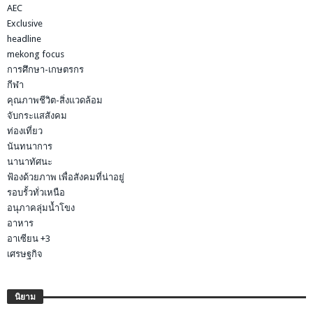
AEC
Exclusive
headline
mekong focus
การศึกษา-เกษตรกร
กีฬา
คุณภาพชีวิต-สิ่งแวดล้อม
จับกระแสสังคม
ท่องเที่ยว
นันทนาการ
นานาทัศนะ
ฟ้องด้วยภาพ เพื่อสังคมที่น่าอยู่
รอบรั้วทั่วเหนือ
อนุภาคลุ่มน้ำโขง
อาหาร
อาเซียน +3
เศรษฐกิจ
นิยาม