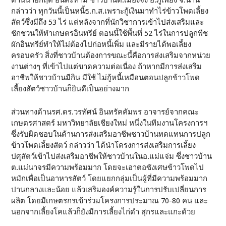
ด้านนายกฤต อินต๊ะทาม ชาวบ้านต.เมืองจั่ง อ.ภูเพียง จ.น่าน
กล่าวว่า ทุกวันนี้เป็นหนี้ธ.ก.ส.เพราะกู้เงินมาทำไร่ข้าวโพดเลี้ยง
สัตว์ซึ่งมีถึง 53 ไร่ แต่หลังจากที่นักวิชาการเข้าไปส่งเสริมและ
ชักชวนให้ทำเกษตรอินทรีย์ ตอนนี้ใช้พื้นที่ 52 ไร่ในการปลูกพืช
ผักอินทรีย์ทำให้ไม่ต้องไปก่อหนี้เพิ่ม และมีรายได้พอเลี้ยง
ครอบครัว สิ่งที่ชาวบ้านต้องการขณะนี้คือการส่งเสริมจากหน่วย
งานต่างๆ ที่เข้าไปแต่ขาดความต่อเนื่อง ถ้าหากมีการส่งเสริม
อาชีพให้ชาวบ้านมีกิน มีใช้ ไม่กู้หนี้เหมือนตอนปลูกข้าวโพด
เลี้ยงสัตว์ชาวบ้านก็ยินดีเป็นอย่างมาก
ส่วนทางด้านรศ.ดร.วรทัศน์ อินทรัคคัมพร อาจารย์จากคณะ
เกษตรศาสตร์ มหาวิทยาลัยเชียงใหม่ หนึ่งในทีมงานโครงการฯ
ซึ่งรับผิดชอบในด้านการส่งเสริมอาชีพชาวบ้านทดแทนการปลูก
ข้าวโพดเลี้ยงสัตว์ กล่าวว่า ได้นำโครงการส่งเสริมการเลี้ยง
ปศุสัตว์เข้าไปส่งเสริมอาชีพให้ชาวบ้านในอ.แม่แจ่ม ซึ่งชาวบ้าน
ต.แม่นาจรมีความพร้อมมาก โดยจะเอาตอซังเศษข้าวโพดไป
หมักเพื่อเป็นอาหารสัตว์ โดยแยกกลุ่มเป็นผู้ที่มีความพร้อมมาก
ปานกลางและน้อย แล้วเสริมองค์ความรู้ในการปรับเปลี่ยนการ
ผลิต โดยมีเกษตรกรเข้าร่วมโครงการประมาณ 70-80 คน และ
นอกจากเลี้ยงโคแล้วก็ยังมีการเลี้ยงไก่ดำ สุกรและแกะด้วย