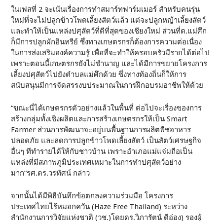
ในเฟสที่ 2 จะเน้นเรื่องการทำสมาร์ทฟาร์มเมอร์ สำหรับคนรุ่น
ใหม่ที่จะไม่ปลูกข้าวโพดเลี้ยงสัตว์แล้ว แต่จะปลูกหญ้าเลี้ยงสัตว์
และทำให้เป็นแหล่งปศุสัตว์ที่ดีที่สุดของเชียงใหม่ ส่วนที่ต.แม่ศึก
ก็มีการปลูกผักอินทรีย์ ซึ่งทางเกษตรกรก็ต้องการความต่อเนื่อง
ในการส่งเสริมองค์ความรู้ เพื่อที่จะทำให้ครอบครัวมีรายได้ต่อไป
เพราะตอนนี้เกษตรกรยังไม่ชำนาญ และได้มีการขยายโครงการ
เลี้ยงปศุสัตว์ไปยังตำบลแม่ศึกด้วย ซึ่งทางท้องถิ่นก็ให้การ
สนับสนุนมีการจัดสรรงบประมาณในการฝึกอบรมอาชีพให้ด้วย
“ขณะนี่ได้เกษตรกรตัวอย่างแล้วในพื้นที่ ต่อไปจะเรื่องของการ
สร้างกลุ่มทั้งเชิงผลิตและการสร้างเกษตรกรให้เป็น Smart
Farmer ส่วนการพัฒนาจะอยู่บนพื้นฐานการผลิตพืชอาหาร
ปลอดภัย และลดการปลูกข้าวโพดเลี้ยงสัตว์ เป็นสัตว์เศรษฐกิจ
อื่นๆ ทีทำรายได้ให้กับชาวบ้าน เพราะอำเภอแม่แจ่มถือเป็น
แหล่งที่มีสภาพภูมิประเทศเหมาะในการทำปศุสัตว์อย่าง
มาก”รศ.ดร.วรทัศน์ กล่าว
จากนั้นได้มีพิธีบันทึกข้อตกลงความร่วมมือ โครงการ
ประเทศไทยไร้หมอกควัน (Haze Free Thailand) ระหว่าง
สำนักงานการวิจัยแห่งชาติ (วช.)โดยดร.วิภารัตน์ ดีอ่อง) รองผู้