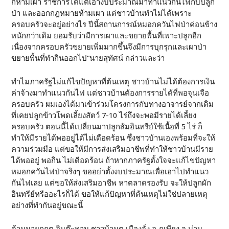
ก็ห้ามเผา ราชการได้แต่เอางบประมาณมาทำแนวกันไฟกับปลูก
ป่า และออกกฎหมายห้ามเผา แต่ชาวบ้านทำไม่ได้เพราะ
ครอบครัวจะอยู่อย่างไร ปีนี้สถานการณ์หมอกควันไฟป่าค่อนข้าง
หนักกว่าเดิม ยอมรับว่ามีการเผาและขยายพื้นที่เพาะปลูกอีก
เนื่องจากครอบครัวขยายเพิ่มมากขึ้นจึงมีการบุกรุกและเผาป่า
ขยายพื้นที่ทำกินออกไป”นายสุทัศน์ กล่าวและว่า
ทำไมภาครัฐไม่แก้ไขปัญหาที่ต้นเหตุ ชาวบ้านไม่ได้ต้องการเงิน
ค่าจ้างมาทำแนวกันไฟ แต่ชาวบ้านต้องการรายได้ที่พอจุนเจือ
ครอบครัว ผมเองได้มาเข้าร่วมโครงการกับทางอาจารย์จากเดิม
ที่เคยปลูกข้าวโพดเลี้ยงสัตว์ 7-10 ไร่ถึงจะพอมีรายได้เลี้ยง
ครอบครัว ตอนนี้ได้เปลี่ยนมาปลูกส้มอินทรีย์ใช้เนื้อที่ 5 ไร่ ก็
ทำให้มีรายได้พออยู่ได้ไม่เดือดร้อน ซึ่งชาวบ้านเองพร้อมที่จะให้
ความร่วมมือ แต่ขอให้มีการส่งเสริมอาชีพที่ทำให้ชาวบ้านมีราย
ได้พออยู่ พอกิน ไม่เดือดร้อน ถ้าหากภาครัฐตั้งใจจะแก้ไขปัญหา
หมอกควันไฟป่าจริงๆ ขออย่าตั้งงบประมาณเพื่อเอาไปทำแนว
กันไฟเลย แต่ขอให้ส่งเสริมอาชีพ หาตลาดรองรับ จะให้ปลูกผัก
อินทรีย์หรืออะไรก็ได้ ขอให้แก้ปัญหาที่ต้นเหตุไม่ใช่ปลายเหตุ
อย่างที่ทำกันอยู่ขณะนี้