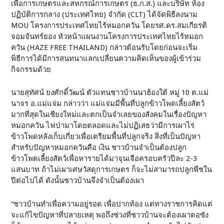
เพื่อการเกษตรและสหกรณ์การเกษตร (ธ.ก.ส.) และบริษัท ห้อง
ปฏิบัติการกลาง (ประเทศไทย) จำกัด (CLT) ได้จัดพิธีลงนาม
MOU โครงการประเทศไทยไร้หมอกควัน โดยรศ.ดร.สมเกียรติ
จอมจันทร์ยอง หัวหน้าแผนงานโครงการประเทศไทยไร้หมอก
ควัน (HAZE FREE THAILAND) กล่าวต้อนรับโดยก่อนจะเริ่ม
พิธีการได้มีการสนทนาแลกเปลี่ยนความคิดเห็นของผู้เข้าร่วม
กิจกรรมด้วย
นายสุทัศน์ ยงศักดิ์วัฒน์ ตัวแทนชาวบ้านนาฮ้องใต้ หมู่ 10 ต.แม่
นาจร อ.แม่แจ่ม กล่าวว่า แม่แจ่มมีพื้นที่ปลูกข้าวโพดเลี้ยงสัตว์
มากที่สุดในเชียงใหม่และตกเป็นจำเลยของสังคมในเรื่องปัญหา
หมอกควัน ไฟป่ามาโดยตลอดและไม่ปฏิเสธว่ามีการเผาไร่
ข้าวโพดหลังเก็บเกี่ยวเพื่อเตรียมพื้นที่ปลูกจริง สิ่งที่เป็นปัญหา
สำหรับปัญหาหมอกควันคือ เงิน ชาวบ้านจำเป็นต้องปลูก
ข้าวโพดเลี้ยงสัตว์เพื่อหารายได้มาจุนเจือครอบครัวปีละ 2-3
แสนบาท ถ้าไม่เผาเศษวัสดุการเกษตร ก็จะไม่สามารถปลูกพืชใน
ปีต่อไปได้ ดังนั้นชาวบ้านจึงจำเป็นต้องเผา
“ชาวบ้านทำเพื่อความอยู่รอด เพื่อปากท้อง แต่ทางราชการคิดแต่
จะแก้ไขปัญหาที่ปลายเหตุ พอถึงช่วงที่ชาวบ้านจะต้องเผาตอซัง