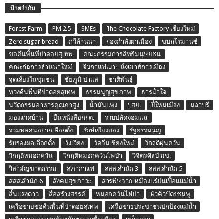
ป้ายกำกับ
Forest Farm
PM 2.5
SMEs
The Chocolate Factory เชียงใหม่
Zero sugar bread
กวีล้านนา
กองกำลังผาเมือง
ขบถโรมานซ์
ขอคืนพื้นที่ป่าดอยสุเทพ
คณะกรรมการสิทธิมนุษยชน
คณะก่อการล้านนาใหม่
จิบกาแฟเบาๆ นั่งเมาส์การเมือง
จุดเสี่ยงในชุมชน
ชัยภูมิ ป่าแส
ชาติพันธุ์
ทวงคืนพื้นที่ป่าดอยสุเทพ
ธรรมนูญสุขภาพ
ธารน้ำใจ
นวัตกรรมอาหารคุณค่าสูง
น้ำมันแพง
บสย.
ปี๋ใหม่เมือง
มลาบรี
มองแวดบ้าน
ยื่นหนังสือกกต.
รวบปลัดจอมแฉ
รวมพลคนอยากเลือกตั้ง
รักษ์เชียงของ
รัฐธรรมนูญ
รับรองผลเลือกตั้ง
วังเวียง
วัดจีนเชียงใหม่
วิกฤติฝุ่นควัน
วิกฤติหมอกควัน
วิกฤติหมอกควันไฟป่า
วิจิตรศิลป์ มช.
วิสามัญฆาตกรรม
สภากาแฟ
สสส.สำนัก 3
สสส.สำนัก 5
สสส.สำนัก 6
สังคมสุขภาวะ
สารพิษจากเหมืองแร่ปนเปื้อนแม่น้ำ
สิ้นแสงดาว
สื่อสร้างสรรค์
หมอกควันไฟป่า
หัวคิวบัตรชมพู
เครือข่ายขอคืนพื้นที่ป่าดอยสุเทพ
เครือข่ายประชาชนปกป้องแม่น้ำ