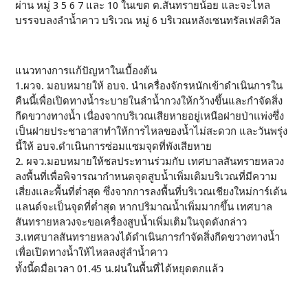
ผ่าน หมู่ 3 5 6 7 และ 10 ในเขต ต.สันทรายน้อย และจะไหล
บรรจบลงลำน้ำคาว บริเวณ หมู่ 6 บริเวณหลังเซนทรัลเฟสติวัล
แนวทางการแก้ปัญหา​ในเบื้องต้น
1.ผวจ. มอบหมายให้ อบจ. นำเครื่องจักรหนักเข้าดำเนินการใน
คืนนี้เพื่อเปิดทางน้ำระบายในลำน้ำกวงให้กว้างขึ้นและกำจัดสิ่ง
กีดขวางทางน้ำ เนื่องจากบริเวณ​เสียหายอยู่เหนือฝายป่าแพ่งซึ่ง
เป็นฝายประชาอาสาทำให้การไหลของน้ำไม่สะดวก และวันพรุ่ง
นี้ให้ อบจ.ดำเนินการซ่อมแซมจุดที่พังเสียหาย
2. ผจว.มอบหมายให้ชลประทานร่วมกับ เทศบาลสันทรายหลวง
ลงพื้นที่เพื่อพิจารณา​กำหนดจุดสูบน้ำเพิ่มเติมบริเวณ​ที่มีความ
เสี่ยงและพื้นที่ต่ำสุด ซึ่งจากการลงพื้นที่บริเวณเชียงใหม่การ์เด้น
แลนด์จะเป็นจุดที่ต่ำสุด หากปริมาณน้ำเพิ่มมากขึ้น เทศบาล
สันทรายหลวงจะขอเครื่องสูบน้ำเพิ่มเติมในจุดดังกล่าว
3.เทศบาลสันทรายหลวงได้ดำเนินการกำจัดสิ่งกีดขวางทางน้ำ
เพื่อเปิดทางน้ำให้ไหลลงสู่ลำน้ำคาว
ทั้งนี้ดมื่อเวลา 01.45 น.ฝนในพื้นที่ได้หยุดตกแล้ว