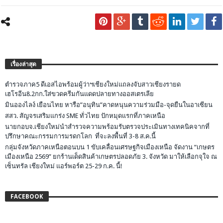
เรื่องล่าสุด
ตำรวจภาค5 ดีเอสไอพร้อมผู้ว่าฯเชียงใหม่แถลงจับสาวเชียงรายด
เฮโรอีน8.2กก.ใส่ขวดครีมกันแดดปลายทางออสเตรเลีย
มินอองไลง์ เยือนไทย หารือ”อนุทิน”คาดหนุนความร่วมมือ-จุดยืนในอาเซียน
สสว. สัญจรเสริมแกร่ง SME ทั่วไทย ปักหมุดแรกที่ภาคเหนือ
นายกอบจ.เชียงใหม่นำสำรวจความพร้อมรับตรวจประเมินทางเทคนิคจากที่
ปรึกษาคณะกรรมการมรดกโลก ที่จะลงพื้นที่ 3-8 ส.ค.นี้
กลุ่มจังหวัดภาคเหนือตอนบน 1 ขับเคลื่อนเศรษฐกิจเมืองเหนือ จัดงาน “เกษตร
เมืองเหนือ 2569” ยกร้านเด็ดสินค้าเกษตรปลอดภัย 3. จังหวัด มาให้เลือกจุใจ ณ
เซ็นทรัล เชียงใหม่ แอร์พอร์ต 25-29 ก.ค. นี้!
FACEBOOK