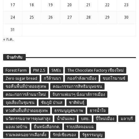
17
18
19
20
21
22
23
24
25
26
27
28
29
30
31
« ก.ค.
ป้ายกำกับ
Forest Farm
PM 2.5
SMEs
The Chocolate Factory เชียงใหม่
Zero sugar bread
กวีล้านนา
กองกำลังผาเมือง
ขบถโรมานซ์
ขอคืนพื้นที่ป่าดอยสุเทพ
คณะกรรมการสิทธิมนุษยชน
คณะก่อการล้านนาใหม่
จิบกาแฟเบาๆ นั่งเมาส์การเมือง
จุดเสี่ยงในชุมชน
ชัยภูมิ ป่าแส
ชาติพันธุ์
ทวงคืนพื้นที่ป่าดอยสุเทพ
ธรรมนูญสุขภาพ
ธารน้ำใจ
นวัตกรรมอาหารคุณค่าสูง
น้ำมันแพง
บสย.
ปี๋ใหม่เมือง
มลาบรี
มองแวดบ้าน
ยื่นหนังสือกกต.
รวบปลัดจอมแฉ
รวมพลคนอยากเลือกตั้ง
รักษ์เชียงของ
รัฐธรรมนูญ