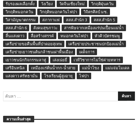
รับรองผลเลือกตั้ง
วังเวียง
วัดจีนเชียงใหม่
วิกฤติฝุ่นควัน
วิกฤติหมอกควัน
วิกฤติหมอกควันไฟป่า
วิจิตรศิลป์ มช.
วิสามัญฆาตกรรม
สภากาแฟ
สสส.สำนัก 3
สสส.สำนัก 5
สสส.สำนัก 6
สังคมสุขภาวะ
สารพิษจากเหมืองแร่ปนเปื้อนแม่น้ำ
สิ้นแสงดาว
สื่อสร้างสรรค์
หมอกควันไฟป่า
หัวคิวบัตรชมพู
เครือข่ายขอคืนพื้นที่ป่าดอยสุเทพ
เครือข่ายประชาชนปกป้องแม่น้ำ
เครือข่ายเยาวชนต้นกล้าชนเผ่าพื้นเมือง
เผด็จการ
เยาวชนนักกิจกรรมลาหู่
เล่งเน่ยยี่
เวทีวิชาการไม่ใช่ค่ายทหาร
เสรีอินทนิล
เหมืองแร่ต้นน้ำกก-น้ำสาย
แม่น้ำโขง
แม่แจ่มโมเดล
แสงดาว ศรัทธามั่น
โรงเรียนผู้สูงอายุ
ไฟป่า
ความเห็นล่าสุด