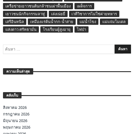
เครือข่ายเยาวชนต้นกล้าชนเผ่าพื้นเมือง
เผด็จการ
เยาวชนนักกิจกรรมลาหู่
เล่งเน่ยยี่
เวทีวิชาการไม่ใช่ค่ายทหาร
เสรีอินทนิล
เหมืองแร่ต้นน้ำกก-น้ำสาย
แม่น้ำโขง
แม่แจ่มโมเดล
แสงดาว ศรัทธามั่น
โรงเรียนผู้สูงอายุ
ไฟป่า
ความเห็นล่าสุด
คลังเก็บ
สิงหาคม 2026
กรกฎาคม 2026
มิถุนายน 2026
พฤษภาคม 2026
เมษายน 2026