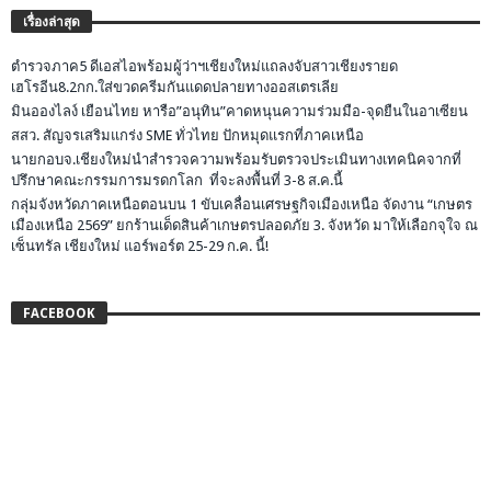
เรื่องล่าสุด
ตำรวจภาค5 ดีเอสไอพร้อมผู้ว่าฯเชียงใหม่แถลงจับสาวเชียงรายด
เฮโรอีน8.2กก.ใส่ขวดครีมกันแดดปลายทางออสเตรเลีย
มินอองไลง์ เยือนไทย หารือ”อนุทิน”คาดหนุนความร่วมมือ-จุดยืนในอาเซียน
สสว. สัญจรเสริมแกร่ง SME ทั่วไทย ปักหมุดแรกที่ภาคเหนือ
นายกอบจ.เชียงใหม่นำสำรวจความพร้อมรับตรวจประเมินทางเทคนิคจากที่
ปรึกษาคณะกรรมการมรดกโลก ที่จะลงพื้นที่ 3-8 ส.ค.นี้
กลุ่มจังหวัดภาคเหนือตอนบน 1 ขับเคลื่อนเศรษฐกิจเมืองเหนือ จัดงาน “เกษตร
เมืองเหนือ 2569” ยกร้านเด็ดสินค้าเกษตรปลอดภัย 3. จังหวัด มาให้เลือกจุใจ ณ
เซ็นทรัล เชียงใหม่ แอร์พอร์ต 25-29 ก.ค. นี้!
FACEBOOK