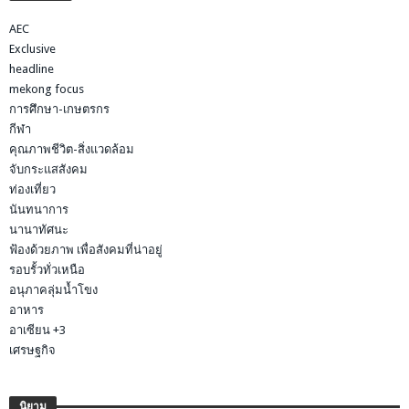
AEC
Exclusive
headline
mekong focus
การศึกษา-เกษตรกร
กีฬา
คุณภาพชีวิต-สิ่งแวดล้อม
จับกระแสสังคม
ท่องเที่ยว
นันทนาการ
นานาทัศนะ
ฟ้องด้วยภาพ เพื่อสังคมที่น่าอยู่
รอบรั้วทั่วเหนือ
อนุภาคลุ่มน้ำโขง
อาหาร
อาเซียน +3
เศรษฐกิจ
นิยาม