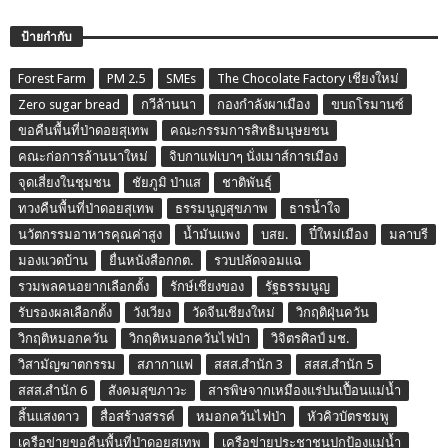
ป้ายกำกับ
Forest Farm
PM 2.5
SMEs
The Chocolate Factory เชียงใหม่
Zero sugar bread
กวีล้านนา
กองกำลังผาเมือง
ขบถโรมานซ์
ขอคืนพื้นที่ป่าดอยสุเทพ
คณะกรรมการสิทธิมนุษยชน
คณะก่อการล้านนาใหม่
จิบกาแฟเบาๆ นั่งเมาส์การเมือง
จุดเสี่ยงในชุมชน
ชัยภูมิ ป่าแส
ชาติพันธุ์
ทวงคืนพื้นที่ป่าดอยสุเทพ
ธรรมนูญสุขภาพ
ธารน้ำใจ
นวัตกรรมอาหารคุณค่าสูง
น้ำมันแพง
บสย.
ปี๋ใหม่เมือง
มลาบรี
มองแวดบ้าน
ยื่นหนังสือกกต.
รวบปลัดจอมแฉ
รวมพลคนอยากเลือกตั้ง
รักษ์เชียงของ
รัฐธรรมนูญ
รับรองผลเลือกตั้ง
วังเวียง
วัดจีนเชียงใหม่
วิกฤติฝุ่นควัน
วิกฤติหมอกควัน
วิกฤติหมอกควันไฟป่า
วิจิตรศิลป์ มช.
วิสามัญฆาตกรรม
สภากาแฟ
สสส.สำนัก 3
สสส.สำนัก 5
สสส.สำนัก 6
สังคมสุขภาวะ
สารพิษจากเหมืองแร่ปนเปื้อนแม่น้ำ
สิ้นแสงดาว
สื่อสร้างสรรค์
หมอกควันไฟป่า
หัวคิวบัตรชมพู
เครือข่ายขอคืนพื้นที่ป่าดอยสุเทพ
เครือข่ายประชาชนปกป้องแม่น้ำ