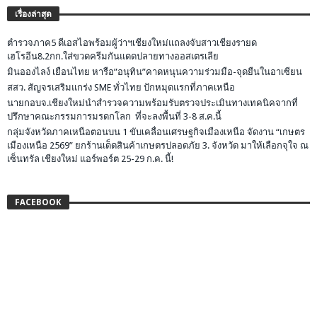
เรื่องล่าสุด
ตำรวจภาค5 ดีเอสไอพร้อมผู้ว่าฯเชียงใหม่แถลงจับสาวเชียงรายด
เฮโรอีน8.2กก.ใส่ขวดครีมกันแดดปลายทางออสเตรเลีย
มินอองไลง์ เยือนไทย หารือ”อนุทิน”คาดหนุนความร่วมมือ-จุดยืนในอาเซียน
สสว. สัญจรเสริมแกร่ง SME ทั่วไทย ปักหมุดแรกที่ภาคเหนือ
นายกอบจ.เชียงใหม่นำสำรวจความพร้อมรับตรวจประเมินทางเทคนิคจากที่
ปรึกษาคณะกรรมการมรดกโลก ที่จะลงพื้นที่ 3-8 ส.ค.นี้
กลุ่มจังหวัดภาคเหนือตอนบน 1 ขับเคลื่อนเศรษฐกิจเมืองเหนือ จัดงาน “เกษตร
เมืองเหนือ 2569” ยกร้านเด็ดสินค้าเกษตรปลอดภัย 3. จังหวัด มาให้เลือกจุใจ ณ
เซ็นทรัล เชียงใหม่ แอร์พอร์ต 25-29 ก.ค. นี้!
FACEBOOK