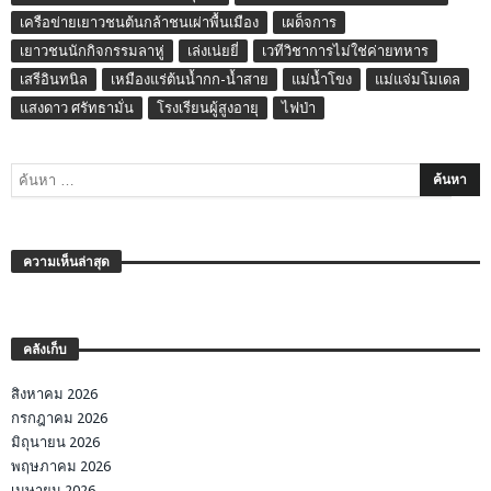
เครือข่ายเยาวชนต้นกล้าชนเผ่าพื้นเมือง
เผด็จการ
เยาวชนนักกิจกรรมลาหู่
เล่งเน่ยยี่
เวทีวิชาการไม่ใช่ค่ายทหาร
เสรีอินทนิล
เหมืองแร่ต้นน้ำกก-น้ำสาย
แม่น้ำโขง
แม่แจ่มโมเดล
แสงดาว ศรัทธามั่น
โรงเรียนผู้สูงอายุ
ไฟป่า
ความเห็นล่าสุด
คลังเก็บ
สิงหาคม 2026
กรกฎาคม 2026
มิถุนายน 2026
พฤษภาคม 2026
เมษายน 2026