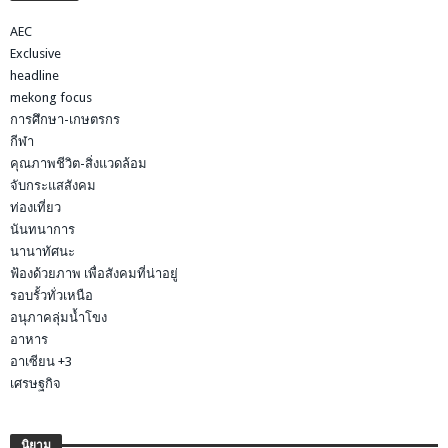
AEC
Exclusive
headline
mekong focus
การศึกษา-เกษตรกร
กีฬา
คุณภาพชีวิต-สิ่งแวดล้อม
จับกระแสสังคม
ท่องเที่ยว
นันทนาการ
นานาทัศนะ
ฟ้องด้วยภาพ เพื่อสังคมที่น่าอยู่
รอบรั้วทั่วเหนือ
อนุภาคลุ่มน้ำโขง
อาหาร
อาเซียน +3
เศรษฐกิจ
นิยาม