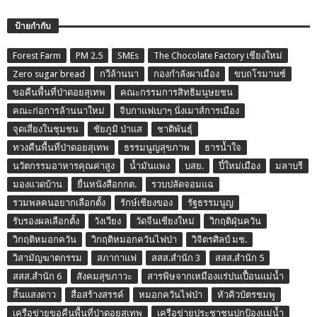
ป้ายกำกับ
Forest Farm
PM 2.5
SMEs
The Chocolate Factory เชียงใหม่
Zero sugar bread
กวีล้านนา
กองกำลังผาเมือง
ขบถโรมานซ์
ขอคืนพื้นที่ป่าดอยสุเทพ
คณะกรรมการสิทธิมนุษยชน
คณะก่อการล้านนาใหม่
จิบกาแฟเบาๆ นั่งเมาส์การเมือง
จุดเสี่ยงในชุมชน
ชัยภูมิ ป่าแส
ชาติพันธุ์
ทวงคืนพื้นที่ป่าดอยสุเทพ
ธรรมนูญสุขภาพ
ธารน้ำใจ
นวัตกรรมอาหารคุณค่าสูง
น้ำมันแพง
บสย.
ปี๋ใหม่เมือง
มลาบรี
มองแวดบ้าน
ยื่นหนังสือกกต.
รวบปลัดจอมแฉ
รวมพลคนอยากเลือกตั้ง
รักษ์เชียงของ
รัฐธรรมนูญ
รับรองผลเลือกตั้ง
วังเวียง
วัดจีนเชียงใหม่
วิกฤติฝุ่นควัน
วิกฤติหมอกควัน
วิกฤติหมอกควันไฟป่า
วิจิตรศิลป์ มช.
วิสามัญฆาตกรรม
สภากาแฟ
สสส.สำนัก 3
สสส.สำนัก 5
สสส.สำนัก 6
สังคมสุขภาวะ
สารพิษจากเหมืองแร่ปนเปื้อนแม่น้ำ
สิ้นแสงดาว
สื่อสร้างสรรค์
หมอกควันไฟป่า
หัวคิวบัตรชมพู
เครือข่ายขอคืนพื้นที่ป่าดอยสุเทพ
เครือข่ายประชาชนปกป้องแม่น้ำ