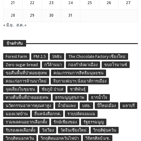
21
22
23
24
25
26
27
28
29
30
31
« มิ.ย.
ส.ค. »
ป้ายกำกับ
Forest Farm
PM 2.5
SMEs
The Chocolate Factory เชียงใหม่
Zero sugar bread
กวีล้านนา
กองกำลังผาเมือง
ขบถโรมานซ์
ขอคืนพื้นที่ป่าดอยสุเทพ
คณะกรรมการสิทธิมนุษยชน
คณะก่อการล้านนาใหม่
จิบกาแฟเบาๆ นั่งเมาส์การเมือง
จุดเสี่ยงในชุมชน
ชัยภูมิ ป่าแส
ชาติพันธุ์
ทวงคืนพื้นที่ป่าดอยสุเทพ
ธรรมนูญสุขภาพ
ธารน้ำใจ
นวัตกรรมอาหารคุณค่าสูง
น้ำมันแพง
บสย.
ปี๋ใหม่เมือง
มลาบรี
มองแวดบ้าน
ยื่นหนังสือกกต.
รวบปลัดจอมแฉ
รวมพลคนอยากเลือกตั้ง
รักษ์เชียงของ
รัฐธรรมนูญ
รับรองผลเลือกตั้ง
วังเวียง
วัดจีนเชียงใหม่
วิกฤติฝุ่นควัน
วิกฤติหมอกควัน
วิกฤติหมอกควันไฟป่า
วิจิตรศิลป์ มช.