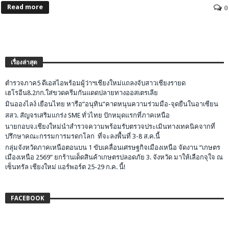
Read more
0
เรื่องล่าสุด
ตำรวจภาค5 ดีเอสไอพร้อมผู้ว่าฯเชียงใหม่แถลงจับสาวเชียงรายด
เฮโรอีน8.2กก.ใส่ขวดครีมกันแดดปลายทางออสเตรเลีย
มินอองไลง์ เยือนไทย หารือ”อนุทิน”คาดหนุนความร่วมมือ-จุดยืนในอาเซียน
สสว. สัญจรเสริมแกร่ง SME ทั่วไทย ปักหมุดแรกที่ภาคเหนือ
นายกอบจ.เชียงใหม่นำสำรวจความพร้อมรับตรวจประเมินทางเทคนิคจากที่
ปรึกษาคณะกรรมการมรดกโลก ที่จะลงพื้นที่ 3-8 ส.ค.นี้
กลุ่มจังหวัดภาคเหนือตอนบน 1 ขับเคลื่อนเศรษฐกิจเมืองเหนือ จัดงาน “เกษตร
เมืองเหนือ 2569” ยกร้านเด็ดสินค้าเกษตรปลอดภัย 3. จังหวัด มาให้เลือกจุใจ ณ
เซ็นทรัล เชียงใหม่ แอร์พอร์ต 25-29 ก.ค. นี้!
FACEBOOK