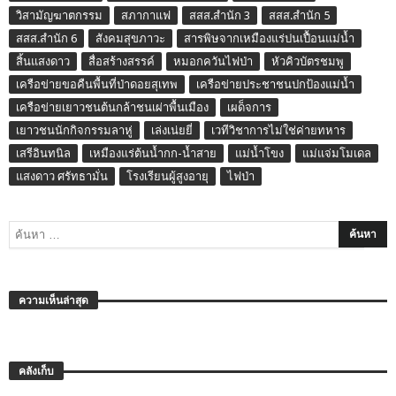
วิสามัญฆาตกรรม
สภากาแฟ
สสส.สำนัก 3
สสส.สำนัก 5
สสส.สำนัก 6
สังคมสุขภาวะ
สารพิษจากเหมืองแร่ปนเปื้อนแม่น้ำ
สิ้นแสงดาว
สื่อสร้างสรรค์
หมอกควันไฟป่า
หัวคิวบัตรชมพู
เครือข่ายขอคืนพื้นที่ป่าดอยสุเทพ
เครือข่ายประชาชนปกป้องแม่น้ำ
เครือข่ายเยาวชนต้นกล้าชนเผ่าพื้นเมือง
เผด็จการ
เยาวชนนักกิจกรรมลาหู่
เล่งเน่ยยี่
เวทีวิชาการไม่ใช่ค่ายทหาร
เสรีอินทนิล
เหมืองแร่ต้นน้ำกก-น้ำสาย
แม่น้ำโขง
แม่แจ่มโมเดล
แสงดาว ศรัทธามั่น
โรงเรียนผู้สูงอายุ
ไฟป่า
ความเห็นล่าสุด
คลังเก็บ