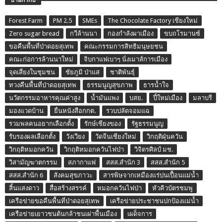
Forest Farm
PM 2.5
SMEs
The Chocolate Factory เชียงใหม่
Zero sugar bread
กวีล้านนา
กองกำลังผาเมือง
ขบถโรมานซ์
ขอคืนพื้นที่ป่าดอยสุเทพ
คณะกรรมการสิทธิมนุษยชน
คณะก่อการล้านนาใหม่
จิบกาแฟเบาๆ นั่งเมาส์การเมือง
จุดเสี่ยงในชุมชน
ชัยภูมิ ป่าแส
ชาติพันธุ์
ทวงคืนพื้นที่ป่าดอยสุเทพ
ธรรมนูญสุขภาพ
ธารน้ำใจ
นวัตกรรมอาหารคุณค่าสูง
น้ำมันแพง
บสย.
ปี๋ใหม่เมือง
มลาบรี
มองแวดบ้าน
ยื่นหนังสือกกต.
รวบปลัดจอมแฉ
รวมพลคนอยากเลือกตั้ง
รักษ์เชียงของ
รัฐธรรมนูญ
รับรองผลเลือกตั้ง
วังเวียง
วัดจีนเชียงใหม่
วิกฤติฝุ่นควัน
วิกฤติหมอกควัน
วิกฤติหมอกควันไฟป่า
วิจิตรศิลป์ มช.
วิสามัญฆาตกรรม
สภากาแฟ
สสส.สำนัก 3
สสส.สำนัก 5
สสส.สำนัก 6
สังคมสุขภาวะ
สารพิษจากเหมืองแร่ปนเปื้อนแม่น้ำ
สิ้นแสงดาว
สื่อสร้างสรรค์
หมอกควันไฟป่า
หัวคิวบัตรชมพู
เครือข่ายขอคืนพื้นที่ป่าดอยสุเทพ
เครือข่ายประชาชนปกป้องแม่น้ำ
เครือข่ายเยาวชนต้นกล้าชนเผ่าพื้นเมือง
เผด็จการ