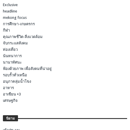
Exclusive
headline
mekong focus
การศึกษา-เกษตรกร
กีฬา
คุณภาพชีวิต-สิ่งแวดล้อม
จับกระแสสังคม
ท่องเที่ยว
นันทนาการ
นานาทัศนะ
ฟ้องด้วยภาพ เพื่อสังคมที่น่าอยู่
รอบรั้วทั่วเหนือ
อนุภาคลุ่มน้ำโขง
อาหาร
อาเซียน +3
เศรษฐกิจ
นิยาม