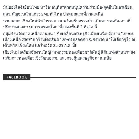
มินอองไลง์ เยือนไทย หารือ”อนุทิน”คาดหนุนความร่วมมือ-จุดยืนในอาเซียน
สสว. สัญจรเสริมแกร่ง SME ทั่วไทย ปักหมุดแรกที่ภาคเหนือ
นายกอบจ.เชียงใหม่นำสำรวจความพร้อมรับตรวจประเมินทางเทคนิคจากที่
ปรึกษาคณะกรรมการมรดกโลก ที่จะลงพื้นที่ 3-8 ส.ค.นี้
กลุ่มจังหวัดภาคเหนือตอนบน 1 ขับเคลื่อนเศรษฐกิจเมืองเหนือ จัดงาน “เกษตร
เมืองเหนือ 2569” ยกร้านเด็ดสินค้าเกษตรปลอดภัย 3. จังหวัด มาให้เลือกจุใจ ณ
เซ็นทรัล เชียงใหม่ แอร์พอร์ต 25-29 ก.ค. นี้!
เชียงใหม่ เตรียมจัดงานใหญ่ “มหกรรมท่องเที่ยวชาติพันธุ์ สีสันแห่งล้านนา” ส่ง
เสริมการท่องเที่ยวเชิงวัฒนธรรม และกระตุ้นเศรษฐกิจภาคเหนือ
FACEBOOK