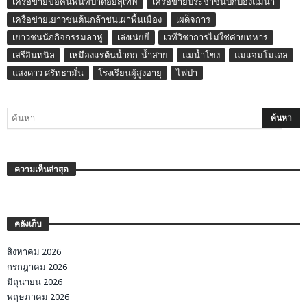
เครือข่ายขอคืนพื้นที่ป่าดอยสุเทพ
เครือข่ายประชาชนปกป้องแม่น้ำ
เครือข่ายเยาวชนต้นกล้าชนเผ่าพื้นเมือง
เผด็จการ
เยาวชนนักกิจกรรมลาหู่
เล่งเน่ยยี่
เวทีวิชาการไม่ใช่ค่ายทหาร
เสรีอินทนิล
เหมืองแร่ต้นน้ำกก-น้ำสาย
แม่น้ำโขง
แม่แจ่มโมเดล
แสงดาว ศรัทธามั่น
โรงเรียนผู้สูงอายุ
ไฟป่า
ความเห็นล่าสุด
คลังเก็บ
สิงหาคม 2026
กรกฎาคม 2026
มิถุนายน 2026
พฤษภาคม 2026