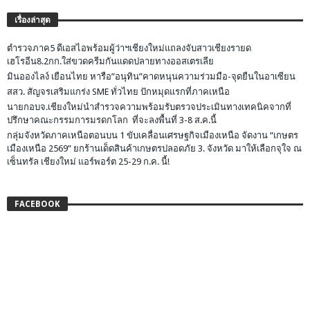
เรื่องล่าสุด
ตำรวจภาค5 ดีเอสไอพร้อมผู้ว่าฯเชียงใหม่แถลงจับสาวเชียงรายด
เฮโรอีน8.2กก.ใส่ขวดครีมกันแดดปลายทางออสเตรเลีย
มินอองไลง์ เยือนไทย หารือ”อนุทิน”คาดหนุนความร่วมมือ-จุดยืนในอาเซียน
สสว. สัญจรเสริมแกร่ง SME ทั่วไทย ปักหมุดแรกที่ภาคเหนือ
นายกอบจ.เชียงใหม่นำสำรวจความพร้อมรับตรวจประเมินทางเทคนิคจากที่
ปรึกษาคณะกรรมการมรดกโลก ที่จะลงพื้นที่ 3-8 ส.ค.นี้
กลุ่มจังหวัดภาคเหนือตอนบน 1 ขับเคลื่อนเศรษฐกิจเมืองเหนือ จัดงาน “เกษตร
เมืองเหนือ 2569” ยกร้านเด็ดสินค้าเกษตรปลอดภัย 3. จังหวัด มาให้เลือกจุใจ ณ
เซ็นทรัล เชียงใหม่ แอร์พอร์ต 25-29 ก.ค. นี้!
FACEBOOK