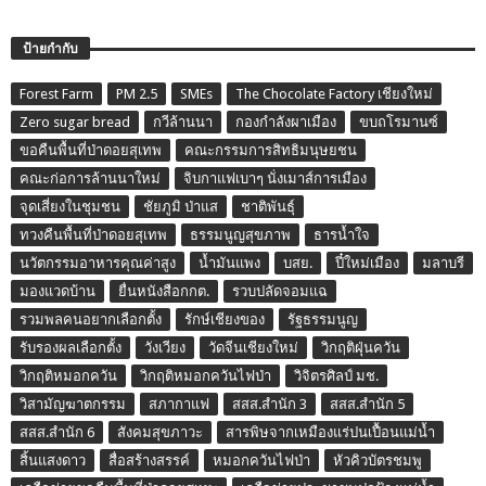
ป้ายกำกับ
Forest Farm
PM 2.5
SMEs
The Chocolate Factory เชียงใหม่
Zero sugar bread
กวีล้านนา
กองกำลังผาเมือง
ขบถโรมานซ์
ขอคืนพื้นที่ป่าดอยสุเทพ
คณะกรรมการสิทธิมนุษยชน
คณะก่อการล้านนาใหม่
จิบกาแฟเบาๆ นั่งเมาส์การเมือง
จุดเสี่ยงในชุมชน
ชัยภูมิ ป่าแส
ชาติพันธุ์
ทวงคืนพื้นที่ป่าดอยสุเทพ
ธรรมนูญสุขภาพ
ธารน้ำใจ
นวัตกรรมอาหารคุณค่าสูง
น้ำมันแพง
บสย.
ปี๋ใหม่เมือง
มลาบรี
มองแวดบ้าน
ยื่นหนังสือกกต.
รวบปลัดจอมแฉ
รวมพลคนอยากเลือกตั้ง
รักษ์เชียงของ
รัฐธรรมนูญ
รับรองผลเลือกตั้ง
วังเวียง
วัดจีนเชียงใหม่
วิกฤติฝุ่นควัน
วิกฤติหมอกควัน
วิกฤติหมอกควันไฟป่า
วิจิตรศิลป์ มช.
วิสามัญฆาตกรรม
สภากาแฟ
สสส.สำนัก 3
สสส.สำนัก 5
สสส.สำนัก 6
สังคมสุขภาวะ
สารพิษจากเหมืองแร่ปนเปื้อนแม่น้ำ
สิ้นแสงดาว
สื่อสร้างสรรค์
หมอกควันไฟป่า
หัวคิวบัตรชมพู