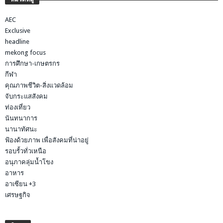
AEC
Exclusive
headline
mekong focus
การศึกษา-เกษตรกร
กีฬา
คุณภาพชีวิต-สิ่งแวดล้อม
จับกระแสสังคม
ท่องเที่ยว
นันทนาการ
นานาทัศนะ
ฟ้องด้วยภาพ เพื่อสังคมที่น่าอยู่
รอบรั้วทั่วเหนือ
อนุภาคลุ่มน้ำโขง
อาหาร
อาเซียน +3
เศรษฐกิจ