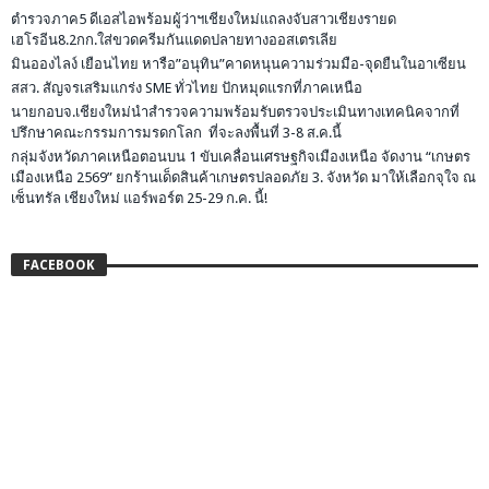
ตำรวจภาค5 ดีเอสไอพร้อมผู้ว่าฯเชียงใหม่แถลงจับสาวเชียงรายด
เฮโรอีน8.2กก.ใส่ขวดครีมกันแดดปลายทางออสเตรเลีย
มินอองไลง์ เยือนไทย หารือ”อนุทิน”คาดหนุนความร่วมมือ-จุดยืนในอาเซียน
สสว. สัญจรเสริมแกร่ง SME ทั่วไทย ปักหมุดแรกที่ภาคเหนือ
นายกอบจ.เชียงใหม่นำสำรวจความพร้อมรับตรวจประเมินทางเทคนิคจากที่
ปรึกษาคณะกรรมการมรดกโลก ที่จะลงพื้นที่ 3-8 ส.ค.นี้
กลุ่มจังหวัดภาคเหนือตอนบน 1 ขับเคลื่อนเศรษฐกิจเมืองเหนือ จัดงาน “เกษตร
เมืองเหนือ 2569” ยกร้านเด็ดสินค้าเกษตรปลอดภัย 3. จังหวัด มาให้เลือกจุใจ ณ
เซ็นทรัล เชียงใหม่ แอร์พอร์ต 25-29 ก.ค. นี้!
FACEBOOK