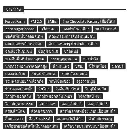
ป้ายกำกับ
Forest Farm
PM 2.5
SMEs
The Chocolate Factory เชียงใหม่
Zero sugar bread
กวีล้านนา
กองกำลังผาเมือง
ขบถโรมานซ์
ขอคืนพื้นที่ป่าดอยสุเทพ
คณะกรรมการสิทธิมนุษยชน
คณะก่อการล้านนาใหม่
จิบกาแฟเบาๆ นั่งเมาส์การเมือง
จุดเสี่ยงในชุมชน
ชัยภูมิ ป่าแส
ชาติพันธุ์
ทวงคืนพื้นที่ป่าดอยสุเทพ
ธรรมนูญสุขภาพ
ธารน้ำใจ
นวัตกรรมอาหารคุณค่าสูง
น้ำมันแพง
บสย.
ปี๋ใหม่เมือง
มลาบรี
มองแวดบ้าน
ยื่นหนังสือกกต.
รวบปลัดจอมแฉ
รวมพลคนอยากเลือกตั้ง
รักษ์เชียงของ
รัฐธรรมนูญ
รับรองผลเลือกตั้ง
วังเวียง
วัดจีนเชียงใหม่
วิกฤติฝุ่นควัน
วิกฤติหมอกควัน
วิกฤติหมอกควันไฟป่า
วิจิตรศิลป์ มช.
วิสามัญฆาตกรรม
สภากาแฟ
สสส.สำนัก 3
สสส.สำนัก 5
สสส.สำนัก 6
สังคมสุขภาวะ
สารพิษจากเหมืองแร่ปนเปื้อนแม่น้ำ
สิ้นแสงดาว
สื่อสร้างสรรค์
หมอกควันไฟป่า
หัวคิวบัตรชมพู
เครือข่ายขอคืนพื้นที่ป่าดอยสุเทพ
เครือข่ายประชาชนปกป้องแม่น้ำ