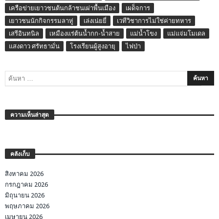
เครือข่ายเยาวชนต้นกล้าชนเผ่าพื้นเมือง
เผด็จการ
เยาวชนนักกิจกรรมลาหู่
เล่งเน่ยยี่
เวทีวิชาการไม่ใช่ค่ายทหาร
เสรีอินทนิล
เหมืองแร่ต้นน้ำกก-น้ำสาย
แม่น้ำโขง
แม่แจ่มโมเดล
แสงดาว ศรัทธามั่น
โรงเรียนผู้สูงอายุ
ไฟป่า
ความเห็นล่าสุด
คลังเก็บ
สิงหาคม 2026
กรกฎาคม 2026
มิถุนายน 2026
พฤษภาคม 2026
เมษายน 2026