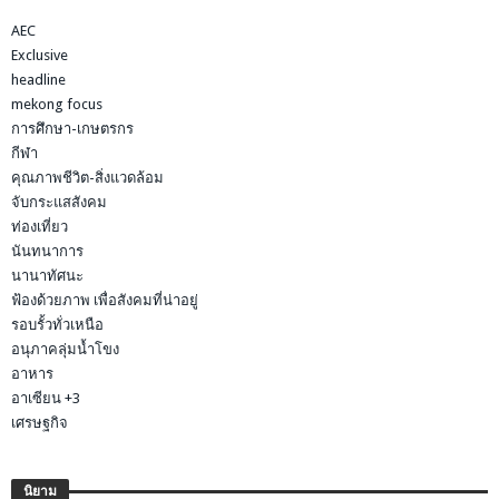
AEC
Exclusive
headline
mekong focus
การศึกษา-เกษตรกร
กีฬา
คุณภาพชีวิต-สิ่งแวดล้อม
จับกระแสสังคม
ท่องเที่ยว
นันทนาการ
นานาทัศนะ
ฟ้องด้วยภาพ เพื่อสังคมที่น่าอยู่
รอบรั้วทั่วเหนือ
อนุภาคลุ่มน้ำโขง
อาหาร
อาเซียน +3
เศรษฐกิจ
นิยาม