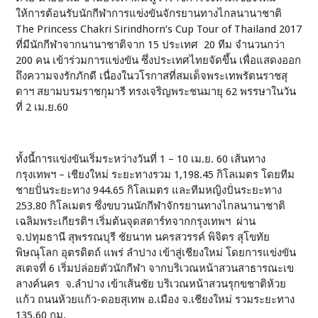
ให้การต้อนรับนักกีฬาการแข่งขันจักรยานทางไกลนานาชาติ
The Princess Chakri Sirindhorn’s Cup Tour of Thailand 2017
ที่มีนักกีฬาจากนานาชาติจาก 15 ประเทศ 20 ทีม จำนวนกว่า
200 คน เข้าร่วมการแข่งขัน ซึ่งประเทศไทยจัดขึ้น เพื่อแสดงออก
ถึงความจงรักภักดี เนื่องในวโรกาสที่สมเด็จพระเทพรัตนราชสุ
ดาฯ สยามบรมราชกุมารี ทรงเจริญพระชนมายุ 62 พรรษาในวัน
ที่ 2 เม.ย.60
ทั้งนี้การแข่งขันเริ่มระหว่างวันที่ 1 – 10 เม.ย. 60 เส้นทาง
กรุงเทพฯ – เชียงใหม่ ระยะทางรวม 1,198.45 กิโลเมตร โดยทีม
ชายปั่นระยะทาง 944.65 กิโลเมตร และทีมหญิงปั่นระยะทาง
253.80 กิโลเมตร ซึ่งขบวนนักกีฬาจักรยานทางไกลนานาชาติ
เฉลิมพระเกียรติฯ เริ่มต้นจุดสตาร์ทจากกรุงเทพฯ ผ่าน
จ.ปทุมธานี สุพรรณบุรี ชัยนาท นครสวรรค์ พิจิตร สุโขทัย
พิษณุโลก อุตรดิตถ์ แพร่ ลำปาง เข้าสู่เชียงใหม่ โดยการแข่งขัน
สเตจที่ 6 เริ่มปล่อยตัวนักกีฬา จากบริเวณหน้าสวนสาธารณะเข
ลางค์นคร จ.ลำปาง เข้าเส้นชัย บริเวณหน้าสวนรุกขชาติห้วย
แก้ว ถนนห้วยแก้ว-ดอยสุเทพ อ.เมือง จ.เชียงใหม่ รวมระยะทาง
135.60 กม.