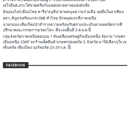
เฮโรอีน8.2กก.ใส่ขวดครีมกันแดดปลายทางออสเตรเลีย
มินอองไลง์ เยือนไทย หารือ”อนุทิน”คาดหนุนความร่วมมือ-จุดยืนในอาเซียน
สสว. สัญจรเสริมแกร่ง SME ทั่วไทย ปักหมุดแรกที่ภาคเหนือ
นายกอบจ.เชียงใหม่นำสำรวจความพร้อมรับตรวจประเมินทางเทคนิคจากที่
ปรึกษาคณะกรรมการมรดกโลก ที่จะลงพื้นที่ 3-8 ส.ค.นี้
กลุ่มจังหวัดภาคเหนือตอนบน 1 ขับเคลื่อนเศรษฐกิจเมืองเหนือ จัดงาน “เกษตร
เมืองเหนือ 2569” ยกร้านเด็ดสินค้าเกษตรปลอดภัย 3. จังหวัด มาให้เลือกจุใจ ณ
เซ็นทรัล เชียงใหม่ แอร์พอร์ต 25-29 ก.ค. นี้!
FACEBOOK