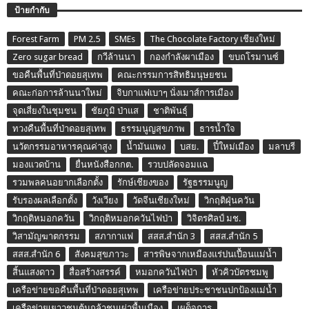
ป้ายกำกับ
Forest Farm
PM 2.5
SMEs
The Chocolate Factory เชียงใหม่
Zero sugar bread
กวีล้านนา
กองกำลังผาเมือง
ขบถโรมานซ์
ขอคืนพื้นที่ป่าดอยสุเทพ
คณะกรรมการสิทธิมนุษยชน
คณะก่อการล้านนาใหม่
จิบกาแฟเบาๆ นั่งเมาส์การเมือง
จุดเสี่ยงในชุมชน
ชัยภูมิ ป่าแส
ชาติพันธุ์
ทวงคืนพื้นที่ป่าดอยสุเทพ
ธรรมนูญสุขภาพ
ธารน้ำใจ
นวัตกรรมอาหารคุณค่าสูง
น้ำมันแพง
บสย.
ปี๋ใหม่เมือง
มลาบรี
มองแวดบ้าน
ยื่นหนังสือกกต.
รวบปลัดจอมแฉ
รวมพลคนอยากเลือกตั้ง
รักษ์เชียงของ
รัฐธรรมนูญ
รับรองผลเลือกตั้ง
วังเวียง
วัดจีนเชียงใหม่
วิกฤติฝุ่นควัน
วิกฤติหมอกควัน
วิกฤติหมอกควันไฟป่า
วิจิตรศิลป์ มช.
วิสามัญฆาตกรรม
สภากาแฟ
สสส.สำนัก 3
สสส.สำนัก 5
สสส.สำนัก 6
สังคมสุขภาวะ
สารพิษจากเหมืองแร่ปนเปื้อนแม่น้ำ
สิ้นแสงดาว
สื่อสร้างสรรค์
หมอกควันไฟป่า
หัวคิวบัตรชมพู
เครือข่ายขอคืนพื้นที่ป่าดอยสุเทพ
เครือข่ายประชาชนปกป้องแม่น้ำ
เครือข่ายเยาวชนต้นกล้าชนเผ่าพื้นเมือง
เผด็จการ