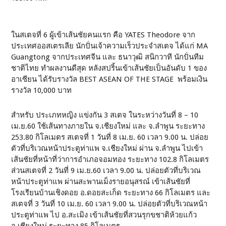
ในสเตจที่ 6 ผู้เข้าเส้นชัยคนแรก คือ YATES Theodore จาก
ประเทศออสเตรเลีย นักปั่นเจ้าความเร็วประจำสเตจ ได้แก่ MA
Guangtong จากประเทศจีน และ ธนาวุฒิ สนิกวาที นักปั่นทีม
ชาติไทย ทำผลงานดีสุด หลังสปริ้นเข้าเส้นชัยเป็นอันดับ 1 ของ
อาเซียน ได้รับรางวัล BEST ASEAN OF THE STAGE พร้อมเงิน
รางวัล 10,000 บาท
สำหรับ ประเภทหญิง แข่งกัน 3 สเตจ ในระหว่างวันที่ 8 – 10
เม.ย.60 ใช้เส้นทางภายใน จ.เชียงใหม่ และ จ.ลำพูน ระยะทาง
253.80 กิโลเมตร สเตจที่ 1 วันที่ 8 เม.ย. 60 เวลา 9.00 น. ปล่อย
ตัวที่บริเวณหน้าประตูท่าแพ จ.เชียงใหม่ ผ่าน จ.ลำพูน ไปเข้า
เส้นชัยที่หน้าที่ว่าการอำเภอจอมทอง ระยะทาง 102.8 กิโลเมตร
ส่วนสเตจที่ 2 วันที่ 9 เม.ย.60 เวลา 9.00 น. ปล่อยตัวที่บริเวณ
หน้าประตูท่าแพ ผ่านสะพานเม็งรายอนุสรณ์ เข้าเส้นชัยที่
โรงเรียนบ้านเชิงดอย อ.ดอยสะเก็ด ระยะทาง 66 กิโลเมตร และ
สเตจที่ 3 วันที่ 10 เม.ย. 60 เวลา 9.00 น. ปล่อยตัวที่บริเวณหน้า
ประตูท่าแพ ไป อ.สะเมิง เข้าเส้นชัยที่สวนรุกขชาติห้วยแก้ว