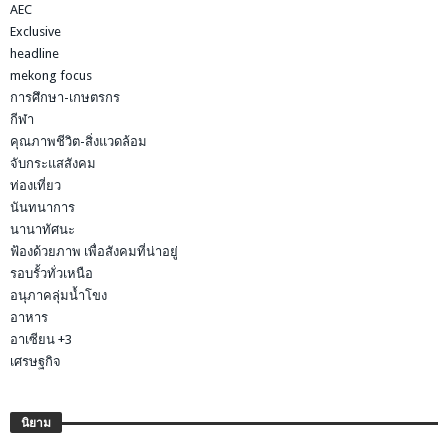
AEC
Exclusive
headline
mekong focus
การศึกษา-เกษตรกร
กีฬา
คุณภาพชีวิต-สิ่งแวดล้อม
จับกระแสสังคม
ท่องเที่ยว
นันทนาการ
นานาทัศนะ
ฟ้องด้วยภาพ เพื่อสังคมที่น่าอยู่
รอบรั้วทั่วเหนือ
อนุภาคลุ่มน้ำโขง
อาหาร
อาเซียน +3
เศรษฐกิจ
นิยาม