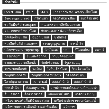
ป้ายกำกับ
Forest Farm
PM 2.5
SMEs
The Chocolate Factory เชียงใหม่
Zero sugar bread
กวีล้านนา
กองกำลังผาเมือง
ขบถโรมานซ์
ขอคืนพื้นที่ป่าดอยสุเทพ
คณะกรรมการสิทธิมนุษยชน
คณะก่อการล้านนาใหม่
จิบกาแฟเบาๆ นั่งเมาส์การเมือง
จุดเสี่ยงในชุมชน
ชัยภูมิ ป่าแส
ชาติพันธุ์
ทวงคืนพื้นที่ป่าดอยสุเทพ
ธรรมนูญสุขภาพ
ธารน้ำใจ
นวัตกรรมอาหารคุณค่าสูง
น้ำมันแพง
บสย.
ปี๋ใหม่เมือง
มลาบรี
มองแวดบ้าน
ยื่นหนังสือกกต.
รวบปลัดจอมแฉ
รวมพลคนอยากเลือกตั้ง
รักษ์เชียงของ
รัฐธรรมนูญ
รับรองผลเลือกตั้ง
วังเวียง
วัดจีนเชียงใหม่
วิกฤติฝุ่นควัน
วิกฤติหมอกควัน
วิกฤติหมอกควันไฟป่า
วิจิตรศิลป์ มช.
วิสามัญฆาตกรรม
สภากาแฟ
สสส.สำนัก 3
สสส.สำนัก 5
สสส.สำนัก 6
สังคมสุขภาวะ
สารพิษจากเหมืองแร่ปนเปื้อนแม่น้ำ
สิ้นแสงดาว
สื่อสร้างสรรค์
หมอกควันไฟป่า
หัวคิวบัตรชมพู
เครือข่ายขอคืนพื้นที่ป่าดอยสุเทพ
เครือข่ายประชาชนปกป้องแม่น้ำ
เครือข่ายเยาวชนต้นกล้าชนเผ่าพื้นเมือง
เผด็จการ