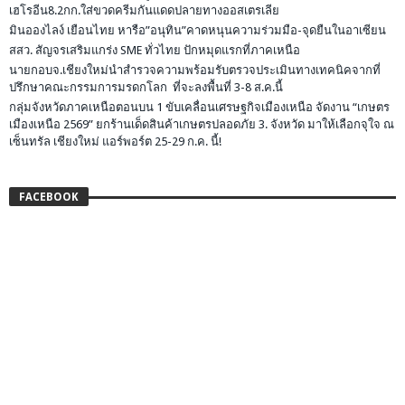
เฮโรอีน8.2กก.ใส่ขวดครีมกันแดดปลายทางออสเตรเลีย
มินอองไลง์ เยือนไทย หารือ”อนุทิน”คาดหนุนความร่วมมือ-จุดยืนในอาเซียน
สสว. สัญจรเสริมแกร่ง SME ทั่วไทย ปักหมุดแรกที่ภาคเหนือ
นายกอบจ.เชียงใหม่นำสำรวจความพร้อมรับตรวจประเมินทางเทคนิคจากที่
ปรึกษาคณะกรรมการมรดกโลก ที่จะลงพื้นที่ 3-8 ส.ค.นี้
กลุ่มจังหวัดภาคเหนือตอนบน 1 ขับเคลื่อนเศรษฐกิจเมืองเหนือ จัดงาน “เกษตร
เมืองเหนือ 2569” ยกร้านเด็ดสินค้าเกษตรปลอดภัย 3. จังหวัด มาให้เลือกจุใจ ณ
เซ็นทรัล เชียงใหม่ แอร์พอร์ต 25-29 ก.ค. นี้!
FACEBOOK