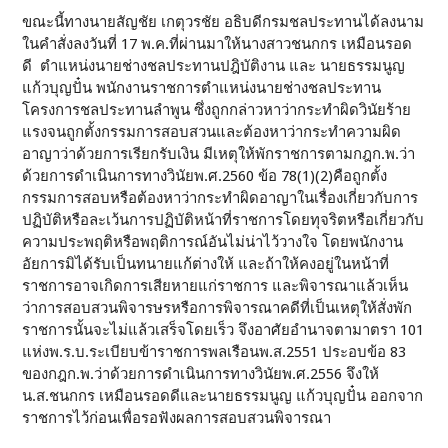
ขณะนี้ทางนายสัญชัย เกตุวรชัย อธิบดีกรมชลประทานได้ลงนาม
ในคำสั่งลงวันที่ 17 พ.ค.ที่ผ่านมาให้นางสาวชนกกร เหมือนรอด
ดี ตำแหน่งนายช่างชลประทานปฎิบัติงาน และ นายธรรมนูญ
แก้วบุญปั๋น พนักงานราชการตำแหน่งนายช่างชลประทาน
โครงการชลประทานลำพูน ซึ่งถูกกล่าวหาว่ากระทำผิดวินัยร้าย
แรงจนถูกตั้งกรรมการสอบสวนและต้องหาว่ากระทำความผิด
อาญาว่าด้วยการเรียกรับเงิน มีเหตุให้พักราชการตามกฎก.พ.ว่า
ด้วยการดำเนินการทางวินัยพ.ศ.2560 ข้อ 78(1)(2)คือถูกตั้ง
กรรมการสอบหรือต้องหาว่ากระทำผิดอาญาในเรื่องเกี่ยวกับการ
ปฏิบัติหรือละเว้นการปฏิบัติหน้าที่ราชการโดยทุจริตหรือเกี่ยวกับ
ความประพฤติหรือพฤติการณ์อันไม่น่าไว้วางใจ โดยพนักงาน
อัยการมิได้รับเป็นทนายแก้ต่างให้ และถ้าให้คงอยู่ในหน้าที่
ราชการอาจเกิดการเสียหายแก่ราชการ และพิจารณาแล้วเห็น
ว่าการสอบสวนพิจารษรหรือการพิจารณาคดีที่เป็นเหตุให้สั่งพัก
ราชการนั้นจะไม่แล้วเสร็จโดยเร็ว จึงอาศัยอำนาจตามาตรา 101
แห่งพ.ร.บ.ระเบียบข้าราชการพลเรือนพ.ส.2551 ประอบข้อ 83
ของกฎก.พ.ว่าด้วยการดำเนินการทางวินัยพ.ศ.2556 จึงให้
น.ส.ชนกกร เหมือนรอดดีและนายธรรมนูญ แก้วบุญปั๋น ออกจาก
ราชการไว้ก่อนเพื่อรอฟังผลการสอบสวนพิจารณา