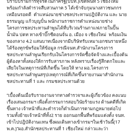
ปราบปรามการทุจริตในภาครัฐ(ปปท.)เขตพื้นที่ 5 เชียงใหม่
พร้อมกำลังตำรวจสืบสวนภาค 5 ได้เข้าจับกุมนางสาวชนกกร
เหมือนรอดดี ตำแหน่งนายช่างชลประทานปฎิบัติงาน และ นาย
ธรรมนูญ แก้วบุญปั๋น พนักงานราชการตำแหน่งนายช่าง
โครงการชลประทานลำพูนได้ที่บริเวณร้านกาแฟภายในปั๊น
น้ำมัน ปตท ทางเข้าบิ๊กซีดอนจั่น อ. เมือง จ เชียงใหม่ พร้อมเงิน
ของกลาง 4.2 แสนบาทเนื่องจากมีบริษัทรับเหมาเอกชนรายหนึ่ง
ได้ร้องทุกข์พร้อมให้ข้อมูล กรณีจนท.สำนักงานโครงการ
ชลประทานลำพูนเรียกรับเงินโครงการจัดซื้อจัดจ้างและเบื้องต้น
ผู้ต้องหาทั้งสองให้การรับสารภาพ หลังทราบเรื่องรู้สึกตกใจและ
เสียใจในเหตุการณ์ที่เกิดขึ้น โดยให้ ทาง ผอ.โครงการ
ชลประทานลำพูนสรุปเหตุการณ์ที่เกิดขึ้นรายงานมาสำนักงาน
ชลประทานที่ 1 และ กรมชลประทานด้วย
“เบื้องต้นเมื่อรับรายงานจากทางตำรวจฯและผู้เกี่ยวข้อง คงแนบ
เรื่องเสนอกรมฯ เพื่อตั้งกรรมการสอบวินัยร้ายแรง ด้านคดีที่เกิด
ขึ้นทาง เจ้าหน้าที่และตำรวจก็ดำเนินการตามกฎหมายต่อไป
รวมทั้งย้ายเจ้าหน้าที่ทั้ง2 ราย ออกนอกพื้นที่พร้อมแต่งตั้ง จนท.
เข้าไปปฎิบัติงานแทน ซึ่งผมเดินทางเข้ากรมฯในเช้าวันนี้(17
พ.ค.)”ผอ.สำนักชลประทานที่ 1 เชียงใหม่ กล่าวและว่า