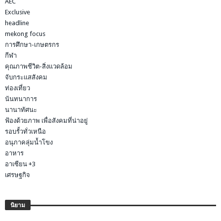
AEC
Exclusive
headline
mekong focus
การศึกษา-เกษตรกร
กีฬา
คุณภาพชีวิต-สิ่งแวดล้อม
จับกระแสสังคม
ท่องเที่ยว
นันทนาการ
นานาทัศนะ
ฟ้องด้วยภาพ เพื่อสังคมที่น่าอยู่
รอบรั้วทั่วเหนือ
อนุภาคลุ่มน้ำโขง
อาหาร
อาเซียน +3
เศรษฐกิจ
นิยาม