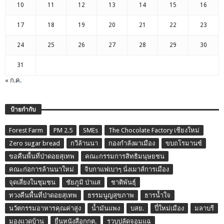
10
11
12
13
14
15
16
17
18
19
20
21
22
23
24
25
26
27
28
29
30
31
« ก.ค.
ป้ายกำกับ
Forest Farm
PM 2.5
SMEs
The Chocolate Factory เชียงใหม่
Zero sugar bread
กวีล้านนา
กองกำลังผาเมือง
ขบถโรมานซ์
ขอคืนพื้นที่ป่าดอยสุเทพ
คณะกรรมการสิทธิมนุษยชน
คณะก่อการล้านนาใหม่
จิบกาแฟเบาๆ นั่งเมาส์การเมือง
จุดเสี่ยงในชุมชน
ชัยภูมิ ป่าแส
ชาติพันธุ์
ทวงคืนพื้นที่ป่าดอยสุเทพ
ธรรมนูญสุขภาพ
ธารน้ำใจ
นวัตกรรมอาหารคุณค่าสูง
น้ำมันแพง
บสย.
ปี๋ใหม่เมือง
มลาบรี
มองแวดบ้าน
ยื่นหนังสือกกต.
รวบปลัดจอมแฉ