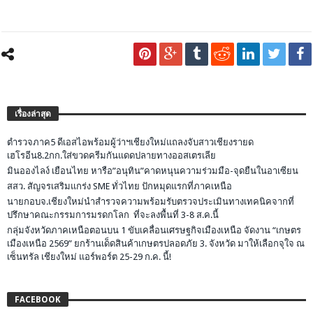
เรื่องล่าสุด
ตำรวจภาค5 ดีเอสไอพร้อมผู้ว่าฯเชียงใหม่แถลงจับสาวเชียงรายด
เฮโรอีน8.2กก.ใส่ขวดครีมกันแดดปลายทางออสเตรเลีย
มินอองไลง์ เยือนไทย หารือ”อนุทิน”คาดหนุนความร่วมมือ-จุดยืนในอาเซียน
สสว. สัญจรเสริมแกร่ง SME ทั่วไทย ปักหมุดแรกที่ภาคเหนือ
นายกอบจ.เชียงใหม่นำสำรวจความพร้อมรับตรวจประเมินทางเทคนิคจากที่
ปรึกษาคณะกรรมการมรดกโลก ที่จะลงพื้นที่ 3-8 ส.ค.นี้
กลุ่มจังหวัดภาคเหนือตอนบน 1 ขับเคลื่อนเศรษฐกิจเมืองเหนือ จัดงาน “เกษตร
เมืองเหนือ 2569” ยกร้านเด็ดสินค้าเกษตรปลอดภัย 3. จังหวัด มาให้เลือกจุใจ ณ
เซ็นทรัล เชียงใหม่ แอร์พอร์ต 25-29 ก.ค. นี้!
FACEBOOK