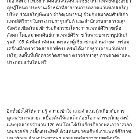
เมื่อวันที่ 8 ก.พ.68 ที่วัดดอนจั่นจังหวัดเชียงใหม่ แพทย์หญิงอริยา
ดุษฎีโหนด ประธานเจ้าหน้าที่สายงานการตลาดแว่นท็อปเจริญ-
บริษัท ร่วมเจริญพัฒนา จำกัด(มหาชน) ร่วมกับสมาคมศิษย์เก่า
แพทย์ศิริราชในพระบรมราชูปถัมภ์ และสำนักงานสาธารณสุข
จังหวัดเชียงใหม่เข้าร่วมกิจกรรมโครงการแพทย์ศิริราชเพื่อ
สังคม โดยสมาคมศิษย์เก่าแพทย์ศิริราช ในพระบรมราชูปถัมภ์
รุ่นที่ 105 นำทีมนักทัศนมาตรและผู้เชี่ยวชาญด้านสายตา พร้อม
เครื่องมือตรวจวัดสายตาที่ครบครันได้มาตรฐานจากแว่นท็อป
เจริญ ลงพื้นที่เพื่อตรวจวัดสายตา ตรวจรักษาสุขภาพดวงตาและ
ประกอบแว่นใหม่ฟรี
อีกทั้งยังได้ให้ความรู้ ความเข้าใจ และคำแนะนำเกี่ยวกับการ
ดูแลสุขภาพสายตาเบื้องต้นให้แก่เด็กด้อยโอกาส พระภิกษุ สงฆ์
และบุคลากรจำนวน 120 คน โดยได้รับเกียรติจากพลเอากาศเอก
นพ.อวยชัย เปลื้องประสิทธิ์ ตัวแทนสมาคมศิษย์เก่าแพทย์ศิริราช
นพ.วรัญญู จำนงประสาทพร นายแพทย์สาธารณสุขจังหวัด