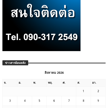
ข่าวสารย้อนหลัง
สิงหาคม 2026
จ.
อ.
พ.
พฤ.
ศ.
ส.
อา.
1
2
3
4
5
6
7
8
9