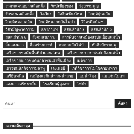
รวมพลคนอยากเลือกตั้ง
รักษ์เชียงของ
รัฐธรรมนูญ
รับรองผลเลือกตั้ง
วังเวียง
วัดจีนเชียงใหม่
วิกฤติฝุ่นควัน
วิกฤติหมอกควัน
วิกฤติหมอกควันไฟป่า
วิจิตรศิลป์ มช.
วิสามัญฆาตกรรม
สภากาแฟ
สสส.สำนัก 3
สสส.สำนัก 5
สสส.สำนัก 6
สังคมสุขภาวะ
สารพิษจากเหมืองแร่ปนเปื้อนแม่น้ำ
สิ้นแสงดาว
สื่อสร้างสรรค์
หมอกควันไฟป่า
หัวคิวบัตรชมพู
เครือข่ายขอคืนพื้นที่ป่าดอยสุเทพ
เครือข่ายประชาชนปกป้องแม่น้ำ
เครือข่ายเยาวชนต้นกล้าชนเผ่าพื้นเมือง
เผด็จการ
เยาวชนนักกิจกรรมลาหู่
เล่งเน่ยยี่
เวทีวิชาการไม่ใช่ค่ายทหาร
เสรีอินทนิล
เหมืองแร่ต้นน้ำกก-น้ำสาย
แม่น้ำโขง
แม่แจ่มโมเดล
แสงดาว ศรัทธามั่น
โรงเรียนผู้สูงอายุ
ไฟป่า
ความเห็นล่าสุด