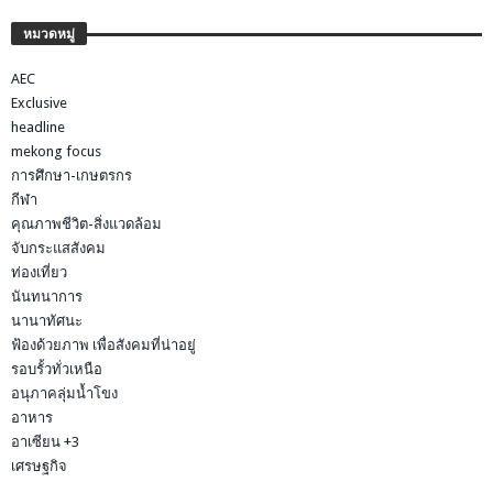
หมวดหมู่
AEC
Exclusive
headline
mekong focus
การศึกษา-เกษตรกร
กีฬา
คุณภาพชีวิต-สิ่งแวดล้อม
จับกระแสสังคม
ท่องเที่ยว
นันทนาการ
นานาทัศนะ
ฟ้องด้วยภาพ เพื่อสังคมที่น่าอยู่
รอบรั้วทั่วเหนือ
อนุภาคลุ่มน้ำโขง
อาหาร
อาเซียน +3
เศรษฐกิจ