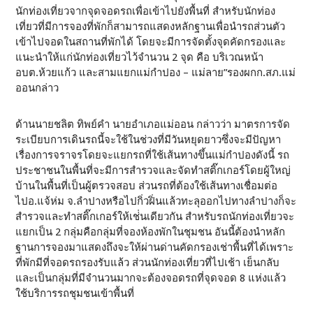
นักท่องเที่ยวจากจุดจอดรถเพื่อเข้าไปยังพื้นที่ สำหรับนักท่อง
เที่ยวที่มีการจองที่พักก็สามารถแสดงหลักฐานเพื่อนำรถส่วนตัว
เข้าไปจอดในสถานที่พักได้ โดยจะมีการจัดตั้งจุดคัดกรองและ
แนะนำให้แก่นักท่องเที่ยวไว้จำนวน 2 จุด คือ บริเวณหน้า
อบต.ห้วยแก้ว และสามแยกแม่กำปอง – แม่ลาย”รองผกก.สภ.แม่
ออนกล่าว
ด้านนายชลิต ทิพย์คำ นายอำเภอแม่ออน กล่าวว่า มาตรการจัด
ระเบียบการเดินรถนี้จะใช้ในช่วงที่มีวันหยุดยาวซึ่งจะมีปัญหา
เรื่องการจราจรโดยจะแยกรถที่ใช้เส้นทางขึ้นแม่กำปองดังนี้ รถ
ประชาชนในพื้นที่จะมีการสำรวจและจัดทำสติ๊กเกอร์โดยผู้ใหญ่
บ้านในพื้นที่เป็นผู้ตรวจสอบ ส่วนรถที่ต้องใช้เส้นทางเชื่อมต่อ
ไปอ.แจ้ห่ม จ.ลำปางหรือไปกิ่วฝิ่นแล้วทะลุออกไปทางลำปางก็จะ
สำรวจและทำสติ๊กเกอร์ให้เช่่นเดียวกัน สำหรับรถนักท่องเที่ยวจะ
แยกเป็น 2 กลุ่มคือกลุ่มที่จองห้องพักในชุมชน อันนี้ต้องนำหลัก
ฐานการจองมาแสดงถึงจะให้ผ่านด่านคัดกรองเช่าพื้นที่ได้เพราะ
ที่พักมีที่จอดรถรองรับแล้ว ส่วนนักท่องเที่ยวที่ไปเช้า เย็นกลับ
และเป็นกลุ่มที่มีจำนวนมากจะต้องจอดรถที่จุดจอด 8 แห่งแล้ว
ใช้บริการรถชุมชนเข้าพื้นที่