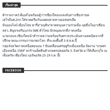
เรื่องล่าสุด
ตำรวจภาค5 ดีเอสไอพร้อมผู้ว่าฯเชียงใหม่แถลงจับสาวเชียงรายด
เฮโรอีน8.2กก.ใส่ขวดครีมกันแดดปลายทางออสเตรเลีย
มินอองไลง์ เยือนไทย หารือ”อนุทิน”คาดหนุนความร่วมมือ-จุดยืนในอาเซียน
สสว. สัญจรเสริมแกร่ง SME ทั่วไทย ปักหมุดแรกที่ภาคเหนือ
นายกอบจ.เชียงใหม่นำสำรวจความพร้อมรับตรวจประเมินทางเทคนิคจากที่
ปรึกษาคณะกรรมการมรดกโลก ที่จะลงพื้นที่ 3-8 ส.ค.นี้
กลุ่มจังหวัดภาคเหนือตอนบน 1 ขับเคลื่อนเศรษฐกิจเมืองเหนือ จัดงาน “เกษตร
เมืองเหนือ 2569” ยกร้านเด็ดสินค้าเกษตรปลอดภัย 3. จังหวัด มาให้เลือกจุใจ ณ
เซ็นทรัล เชียงใหม่ แอร์พอร์ต 25-29 ก.ค. นี้!
FACEBOOK