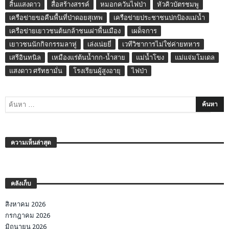
สิ้นแสงดาว
สื่อสร้างสรรค์
หมอกควันไฟป่า
หัวคิวบัตรชมพู
เครือข่ายขอคืนพื้นที่ป่าดอยสุเทพ
เครือข่ายประชาชนปกป้องแม่น้ำ
เครือข่ายเยาวชนต้นกล้าชนเผ่าพื้นเมือง
เผด็จการ
เยาวชนนักกิจกรรมลาหู่
เล่งเน่ยยี่
เวทีวิชาการไม่ใช่ค่ายทหาร
เสรีอินทนิล
เหมืองแร่ต้นน้ำกก-น้ำสาย
แม่น้ำโขง
แม่แจ่มโมเดล
แสงดาว ศรัทธามั่น
โรงเรียนผู้สูงอายุ
ไฟป่า
ความเห็นล่าสุด
คลังเก็บ
สิงหาคม 2026
กรกฎาคม 2026
มิถุนายน 2026