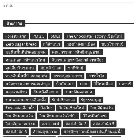
« ก.ค.
ป้ายกำกับ
Forest Farm
PM 2.5
SMEs
The Chocolate Factory เชียงใหม่
Zero sugar bread
กวีล้านนา
กองกำลังผาเมือง
ขบถโรมานซ์
ขอคืนพื้นที่ป่าดอยสุเทพ
คณะกรรมการสิทธิมนุษยชน
คณะก่อการล้านนาใหม่
จิบกาแฟเบาๆ นั่งเมาส์การเมือง
จุดเสี่ยงในชุมชน
ชัยภูมิ ป่าแส
ชาติพันธุ์
ทวงคืนพื้นที่ป่าดอยสุเทพ
ธรรมนูญสุขภาพ
ธารน้ำใจ
นวัตกรรมอาหารคุณค่าสูง
น้ำมันแพง
บสย.
ปี๋ใหม่เมือง
มลาบรี
มองแวดบ้าน
ยื่นหนังสือกกต.
รวบปลัดจอมแฉ
รวมพลคนอยากเลือกตั้ง
รักษ์เชียงของ
รัฐธรรมนูญ
รับรองผลเลือกตั้ง
วังเวียง
วัดจีนเชียงใหม่
วิกฤติฝุ่นควัน
วิกฤติหมอกควัน
วิกฤติหมอกควันไฟป่า
วิจิตรศิลป์ มช.
วิสามัญฆาตกรรม
สภากาแฟ
สสส.สำนัก 3
สสส.สำนัก 5
สสส.สำนัก 6
สังคมสุขภาวะ
สารพิษจากเหมืองแร่ปนเปื้อนแม่น้ำ