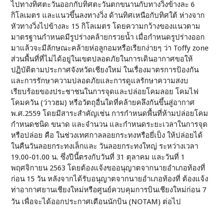
ไปทางทิศตะวันออกกับทิศตะวันตกขนานกับทางวิ่งข้างละ 6
กิโลเมตร และแนวขึ้นลงทางวิ่ง ด้านทิศเหนือกับทิศใต้ ห่างจาก
หัวทางวิ่งไปข้างละ 15 กิโลเมตร โดยความกว้างของแนวตาม
มาตรฐานกำหนดมีรูปร่างคล้ายกรวยน้ำ เมื่อกำหนดรูปร่างออก
มาแล้วจะมีลักษณะคล้ายห่อลูกอมหรือเรียกง่ายๆ ว่า Toffy zone
ส่วนพื้นที่ที่ไม่ได้อยู่ในเขตปลอดภัยในการเดินอากาศขอให้
ปฏิบัติตามประกาศจังหวัดเชียงใหม่ ในเรื่องมาตรการป้องกัน
และการรักษาความปลอดภัยและการดูแลรักษาความสงบ
เรียบร้อยของประชาชนในการจุดและปล่อยโคมลอย โคมไฟ
โคมควัน (ว่าวฮม) หรือวัตถุอื่นใดที่คล้ายคลึงกันขึ้นสู่อากาศ
พ.ศ.2559 โดยมีสาระสำคัญเช่น การกำหนดพื้นที่ห้ามปล่อยโคม
กำหนดชนิด ขนาด และจำนวน และกำหนดระยะเวลาในการจุด
หรือปล่อย คือ ในช่วงเทศกาลลอยกระทงหรือยี่เป็ง ให้ปล่อยได้
ในคืนวันลอยกระทงเล็กและ วันลอยกระทงใหญ่ ระหว่างเวลา
19.00-01.00 น. ซึ่งปีนี้ตรงกับวันที่ 31 ตุลาคม และวันที่ 1
พฤศจิกายน 2563 โดยต้องแจ้งขออนุญาตจากนายอำเภอท้องที่
ก่อน 15 วัน หลังจากได้รับอนุญาตจากนายอำเภอท้องที่ ต้องแจ้ง
ท่าอากาศยานเชียงใหม่หรือศูนย์ควบคุมการบินเชียงใหม่ก่อน 7
วัน เพื่อจะได้ออกประกาศเตือนนักบิน (NOTAM) ต่อไป