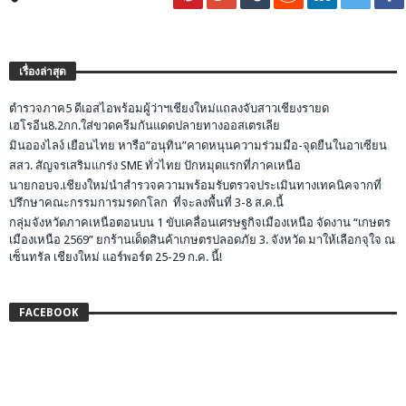
เรื่องล่าสุด
ตำรวจภาค5 ดีเอสไอพร้อมผู้ว่าฯเชียงใหม่แถลงจับสาวเชียงรายด
เฮโรอีน8.2กก.ใส่ขวดครีมกันแดดปลายทางออสเตรเลีย
มินอองไลง์ เยือนไทย หารือ”อนุทิน”คาดหนุนความร่วมมือ-จุดยืนในอาเซียน
สสว. สัญจรเสริมแกร่ง SME ทั่วไทย ปักหมุดแรกที่ภาคเหนือ
นายกอบจ.เชียงใหม่นำสำรวจความพร้อมรับตรวจประเมินทางเทคนิคจากที่
ปรึกษาคณะกรรมการมรดกโลก ที่จะลงพื้นที่ 3-8 ส.ค.นี้
กลุ่มจังหวัดภาคเหนือตอนบน 1 ขับเคลื่อนเศรษฐกิจเมืองเหนือ จัดงาน “เกษตร
เมืองเหนือ 2569” ยกร้านเด็ดสินค้าเกษตรปลอดภัย 3. จังหวัด มาให้เลือกจุใจ ณ
เซ็นทรัล เชียงใหม่ แอร์พอร์ต 25-29 ก.ค. นี้!
FACEBOOK