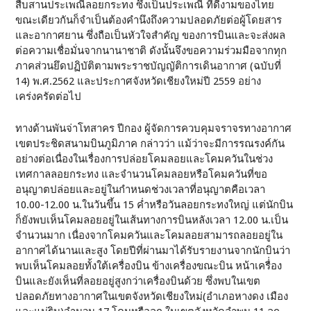
สืบสานประเพณีลอยกระทง ซึ่งเป็นประเพณี ที่ดีงามของไทย
ขณะเดียวกันก็จำเป็นต้องคำนึงถึงความปลอดภัยต่อผู้โดยสาร
และอากาศยาน ซึ่งถือเป็นหัวใจสำคัญ ของการบินและจะส่งผล
ต่อความเชื่อมั่นจากนานาชาติ ดังนั้นจึงขอความร่วมมือจากทุก
ภาคส่วนยึดปฏิบัติตามพระราชบัญญัติการเดินอากาศ (ฉบับที่
14) พ.ศ.2562 และประกาศจังหวัดเชียงใหม่ปี 2559 อย่าง
เคร่งครัดต่อไป
ทางด้านพันจ่าโทสาคร ปีกอง ผู้จัดการควบคุมจราจรทางอากาศ
เขตประชิดสนามบินภูมิภาค กล่าวว่า แม้ว่าจะมีการรณรงค์กัน
อย่างต่อเนื่องในเรื่องการปล่อยโคมลอยและโคมควันในช่วง
เทศกาลลอยกระทง และจำนวนโคมลอยหรือโคมควันที่ขอ
อนุญาตปล่อยและอยู่ในกำหนดช่วงเวลาที่อนุญาตคือเวลา
10.00-12.00 น.ในวันขึ้น 15 ค่ำหรือวันลอยกระทงใหญ่ แต่นักบิน
ก็ยังพบเห็นโคมลอยอยู่ในเส้นทางการบินหลังเวลา 12.00 น.เป็น
จำนวนมาก เนื่องจากโคมควันและโคมลอยสามารถลอยอยู่ใน
อากาศได้นานและสูง โดยปีที่ผ่านมาได้รับรายงานจากนักบินว่า
พบเห็นโคมลอยทั้งใต้เครื่องบิน ข้างเครื่องขณะบิน หน้าเครื่่อง
บินและยังเห็นที่ลอยอยู่สูงกว่าเครื่องบินด้วย ซึ่งพบในเขต
ปลอดภัยทางอากาศในเขตจังหวัดเชียงใหม่(อำเภอหางดง เมือง