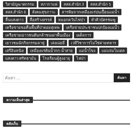
วิสามัญฆาตกรรม
สภากาแฟ
สสส.สำนัก 3
สสส.สำนัก 5
สสส.สำนัก 6
สังคมสุขภาวะ
สารพิษจากเหมืองแร่ปนเปื้อนแม่น้ำ
สิ้นแสงดาว
สื่อสร้างสรรค์
หมอกควันไฟป่า
หัวคิวบัตรชมพู
เครือข่ายขอคืนพื้นที่ป่าดอยสุเทพ
เครือข่ายประชาชนปกป้องแม่น้ำ
เครือข่ายเยาวชนต้นกล้าชนเผ่าพื้นเมือง
เผด็จการ
เยาวชนนักกิจกรรมลาหู่
เล่งเน่ยยี่
เวทีวิชาการไม่ใช่ค่ายทหาร
เสรีอินทนิล
เหมืองแร่ต้นน้ำกก-น้ำสาย
แม่น้ำโขง
แม่แจ่มโมเดล
แสงดาว ศรัทธามั่น
โรงเรียนผู้สูงอายุ
ไฟป่า
ความเห็นล่าสุด
คลังเก็บ