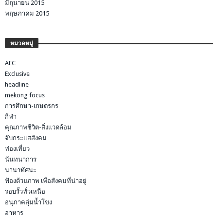
มิถุนายน 2015
พฤษภาคม 2015
หมวดหมู่
AEC
Exclusive
headline
mekong focus
การศึกษา-เกษตรกร
กีฬา
คุณภาพชีวิต-สิ่งแวดล้อม
จับกระแสสังคม
ท่องเที่ยว
นันทนาการ
นานาทัศนะ
ฟ้องด้วยภาพ เพื่อสังคมที่น่าอยู่
รอบรั้วทั่วเหนือ
อนุภาคลุ่มน้ำโขง
อาหาร