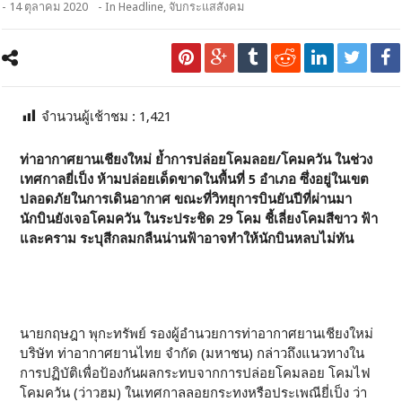
- 14 ตุลาคม 2020
- In
Headline
,
จับกระแสสังคม
จำนวนผู้เช้าชม :
1,421
ท่าอากาศยานเชียงใหม่ ย้ำการปล่อยโคมลอย/โคมควัน ในช่วง
เทศกาลยี่เป็ง
ห้ามปล่อยเด็ดขาดในพื้นที่ 5 อำเภอ ซึ่งอยู่ในเขต
ปลอดภัยในการเดินอากาศ ขณะที่วิทยุการบินยันปีที่ผ่านมา
นักบินยังเจอโคมควัน ในระประชิด 29 โคม ชี้เลี่ยงโคมสีขาว ฟ้า
และคราม ระบุสีกลมกลืนน่านฟ้าอาจทำให้นักบินหลบไม่ทัน
นายกฤษฎา พุกะทรัพย์ รองผู้อำนวยการท่าอากาศยานเชียงใหม่
บริษัท ท่าอากาศยานไทย จำกัด (มหาชน) กล่าวถึงแนวทางใน
การปฏิบัติเพื่อป้องกันผลกระทบจากการปล่อยโคมลอย โคมไฟ
โคมควัน (ว่าวฮม) ในเทศกาลลอยกระทงหรือประเพณียี่เป็ง ว่า