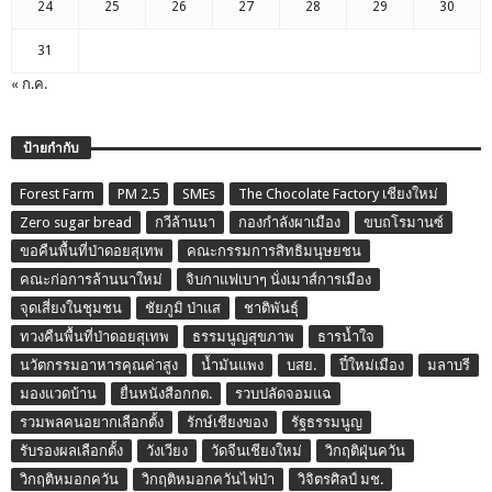
24
25
26
27
28
29
30
31
« ก.ค.
ป้ายกำกับ
Forest Farm
PM 2.5
SMEs
The Chocolate Factory เชียงใหม่
Zero sugar bread
กวีล้านนา
กองกำลังผาเมือง
ขบถโรมานซ์
ขอคืนพื้นที่ป่าดอยสุเทพ
คณะกรรมการสิทธิมนุษยชน
คณะก่อการล้านนาใหม่
จิบกาแฟเบาๆ นั่งเมาส์การเมือง
จุดเสี่ยงในชุมชน
ชัยภูมิ ป่าแส
ชาติพันธุ์
ทวงคืนพื้นที่ป่าดอยสุเทพ
ธรรมนูญสุขภาพ
ธารน้ำใจ
นวัตกรรมอาหารคุณค่าสูง
น้ำมันแพง
บสย.
ปี๋ใหม่เมือง
มลาบรี
มองแวดบ้าน
ยื่นหนังสือกกต.
รวบปลัดจอมแฉ
รวมพลคนอยากเลือกตั้ง
รักษ์เชียงของ
รัฐธรรมนูญ
รับรองผลเลือกตั้ง
วังเวียง
วัดจีนเชียงใหม่
วิกฤติฝุ่นควัน
วิกฤติหมอกควัน
วิกฤติหมอกควันไฟป่า
วิจิตรศิลป์ มช.