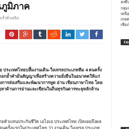
ลงพื้น
ภูมิภาค
กลุ่
เหนือ
บรั้วทั่วเหนือ
เกษต
เชียง
FA
อเอ ประเทศไทยปลื้มงานเดิน-วิ่งเทรลประเภททีม
4 คนครั้ง
ตอกย้ำคำมั่นสัญญา
เพื่อสร้างความยั่งยืนในอนาคตให้แก่
รงการส่งเสริมและพัฒนาการพูด อ่าน เขียนภาษาไทย โดย
ัญหาด้านการอ่านและเขียนในถิ่นทุรกันดารทะลุหลักล้าน
ฝ่ายตัวแทนประกันชีวิต เอไอเอ ประเทศไทย เปิดเผยถึงผล
 คนครั้งแรกในประเทศไทย ว่า งานเดิน-วิ่งเทรล ประเภท