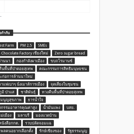
.
ยกำกับ
est Farm
PM 2.5
SMEs
 Chocolate Factory เชียงใหม่
Zero sugar bread
ล้านนา
กองกำลังผาเมือง
ขบถโรมานซ์
ืนพื้นที่ป่าดอยสุเทพ
คณะกรรมการสิทธิมนุษยชน
ก่อการล้านนาใหม่
กาแฟเบาๆ นั่งเมาส์การเมือง
จุดเสี่ยงในชุมชน
ภูมิ ป่าแส
ชาติพันธุ์
ทวงคืนพื้นที่ป่าดอยสุเทพ
รมนูญสุขภาพ
ธารน้ำใจ
ตกรรมอาหารคุณค่าสูง
น้ำมันแพง
บสย.
หม่เมือง
มลาบรี
มองแวดบ้าน
นหนังสือกกต.
รวบปลัดจอมแฉ
พลคนอยากเลือกตั้ง
รักษ์เชียงของ
รัฐธรรมนูญ