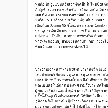
ทีมถือเป็นรูปแบบครั้งแรกที่จัดขึ้นในไทยซึ่งแต
กับผู้เข้าร่วมการแข่งขันซึ่งการจัดงานเดิน-วิ่งเ
400 ทีม จาก 3 ระยะการแข่งขันคือ 1.ระยะ 100 กิ
ขุนวินและมาถึงจุดเข้าเส้นชัยที่ศูนย์ประชุม
เชียงใหม่ 2.ระยะ 50 กิโลเมตร ประเภทนี้จะปล่อยต
ประชุมฯ เช่นเดียวกัน 3.ระยะ 25 กิโลเมตร และ 4
แข่งขันจะเป็นทีมและออกสตาร์ทพร้อมกันและเข้
ทางที่จะต้องให้ผู้เข้าแข่งขันครบทีมก่อน ถึงจะ
ทีมแล้วแยกออกจากการแข่งขันได้
ประธานเจ้าหน้าที่ฝ่ายตัวแทนประกันชีวิต เอไอเอ
วัตถุประสงค์เพื่อระดมทุนสนับสนุนสภากาชาดไท
Lives ซึ่งงานวิ่งเทรลครั้งนี้เป็นหนึ่งในกิจกรรมท
และเอไอเอในอีก 18 ประเทศรวมถึงประเทศไทย ประ
ผู้คนกว่าพันล้านคนทั่วภูมิภาคเอเชียให้มีสุขภา
ครั้งนี้เป็นจุดเริ่มต้นของการทำให้พันธกิจนี้กลา
ภูมิภาค ยิ่งไปกว่านั้น ผู้เข้าร่วมกิจกรรม AIA On
ฝูง ตลอดจนประชาชนทั่วไป ยังมีโอกาสได้ร่วม