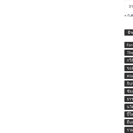
31
« ก.ค
ป้า
For
The
กวี
ขอค
คณะ
จิบ
ชัย
ธร
นวั
ปี๋ใ
ยื่
รวม