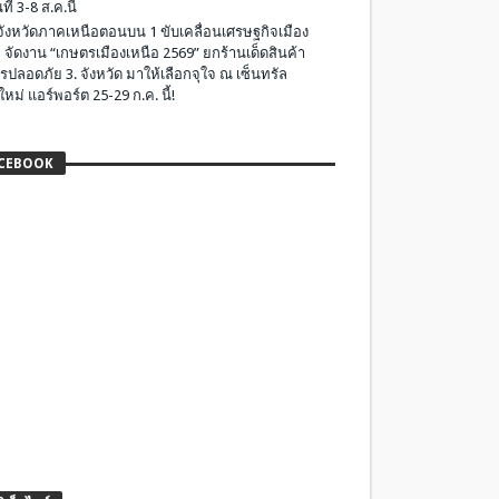
ที่ 3-8 ส.ค.นี้
มจังหวัดภาคเหนือตอนบน 1 ขับเคลื่อนเศรษฐกิจเมือง
 จัดงาน “เกษตรเมืองเหนือ 2569” ยกร้านเด็ดสินค้า
รปลอดภัย 3. จังหวัด มาให้เลือกจุใจ ณ เซ็นทรัล
ใหม่ แอร์พอร์ต 25-29 ก.ค. นี้!
CEBOOK