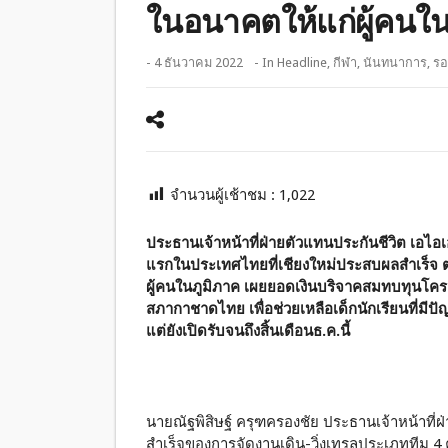
ในอนาคตให้แก่ผู้คนใน
- 4 ธันวาคม 2022
- In
Headline
,
กีฬา
,
นันทนาการ
,
รอ
จำนวนผู้เช้าชม :
1,022
ประธานเจ้าหน้าที่ฝ่ายตัวแทนประกันชีวิต เอไ
แรกในประเทศไทยที่เชียงใหม่ประสบผลสำเร็จ 
ผู้คนในภูมิภาค เผยยอดเงินบริจาคสมทบทุนโค
สภากาชาดไทย เพื่อช่วยเหลือเด็กนักเรียนที่มีป
แต่ยังเปิดรับจนถึงสิ้นเดือนธ.ค.นี้
นายณัฐพิสิษฐ์ ครุฑครองชัย ประธานเจ้าหน้าที่
สำเร็จของการจัดงานเดิน-วิ่งเทรลประเภททีม 4