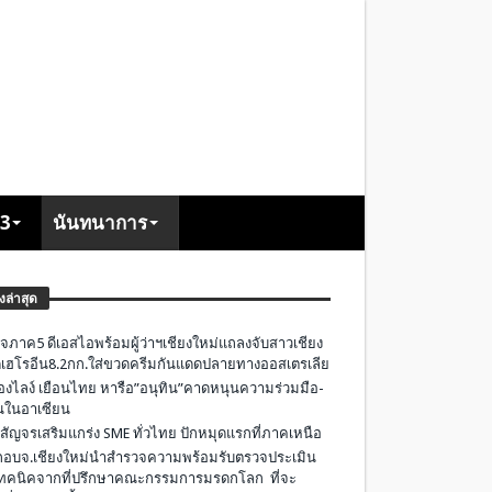
+3
นันทนาการ
องล่าสุด
จภาค5 ดีเอสไอพร้อมผู้ว่าฯเชียงใหม่แถลงจับสาวเชียง
เฮโรอีน8.2กก.ใส่ขวดครีมกันแดดปลายทางออสเตรเลีย
องไลง์ เยือนไทย หารือ”อนุทิน”คาดหนุนความร่วมมือ-
ืนในอาเซียน
 สัญจรเสริมแกร่ง SME ทั่วไทย ปักหมุดแรกที่ภาคเหนือ
อบจ.เชียงใหม่นำสำรวจความพร้อมรับตรวจประเมิน
ทคนิคจากที่ปรึกษาคณะกรรมการมรดกโลก ที่จะ