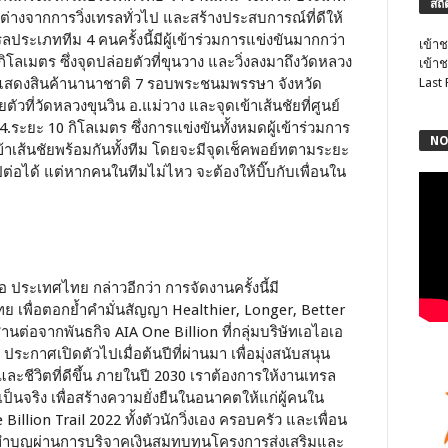
สถิ
กต่างจากการวิ่งเทรลทั่วไป และสร้างประสบการณ์ที่ดีให้
ทรลประเภททีม 4 คนครั้งนี้มีผู้เข้าร่วมการแข่งขันมากกว่า
เข้าช
โลเมตร ซึ่งจุดปล่อยตัวที่ขุนวาง และวิ่งลงมาถึงวัดหลวง
เข้าช
และแสดงสินค้านานาชาติ 7 รอบพระชนมพรรษา จังหวัด
Last
ัวที่วัดหลวงขุนวิน อ.แม่วาง และจุดเข้าเส้นชัยที่ศูนย์
.ระยะ 10 กิโลเมตร ซึ่งการแข่งขันทั้งหมดผู้เข้าร่วมการ
NO
าเส้นชัยพร้อมกันทั้งทีม โดยจะมีจุดเช็คพอย์ทตามระยะ
ไปต่อได้ แต่หากคนในทีมไม่ไหว จะต้องให้บิ๊บกับเพื่อนใน
 ประเทศไทย กล่าวอีกว่า การจัดงานครั้งนี้มี
ย เพื่อตอกย้ำคำมั่นสัญญา Healthier, Longer, Better
ี่สานต่อจากพันธกิจ AIA One Billion ที่กลุ่มบริษัทเอไอเอ
กาศเปิดตัวไปเมื่อต้นปีที่ผ่านมา เพื่อมุ่งสนับสนุน
พและชีวิตที่ดีขึ้น ภายในปี 2030 เราต้องการให้งานเทรล
ยเป็นจริง เพื่อสร้างความยั่งยืนในอนาคตให้แก่ผู้คนใน
e Billion Trail 2022 ทั้งตัวนักวิ่งเอง ครอบครัว และเพื่อน
ทำบุญผ่านการบริจาคเงินสมทบทุนโครงการส่งเสริมและ