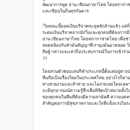
พัฒนาการพูด อ่าน เขียนภาษาไทย โดยสภากาชาดไ
และเขียนในถิ่นทุรกันดาร
“ในขณะนี้ยอดเงินบริจาคทะลุหลักล้านแล้ว แต่ก็
ระดมเงินบริจาคจากนักวิ่งและทุกคนที่ต้องการ
อ่าน เขียนภาษาไทย โดยสภากาชาดไทย เพื่อช่วย
สอดคล้องกับคำมั่นสัญญาที่เรามุ่งมั่นมาตลอด ให
สิษฐ์ กล่าวและเล่าถึงประสบการณ์ในการเข้าร่ว
ว่า
โดยส่วนตัวชอบเล่นกีฬาประเภทนี้ตั้งแต่อยู่ต่างป
ทีมถือเป็นเรื่องใหม่ในประเทศไทย อย่างไรก็ตา
ทางสวยงามและท้าทาย และไม่ง่ายเลยโดยเฉพาะช
จะมีทุกอารมณ์ความรู้สึกเพื่อพิชิตเป้าหมายทั
ของทุกคนในทีมที่ต้องมีความสามัคคี ความอดทน แล
สำคัญต่อการมีสุขภาพกายและใจที่แข็งแรงในร