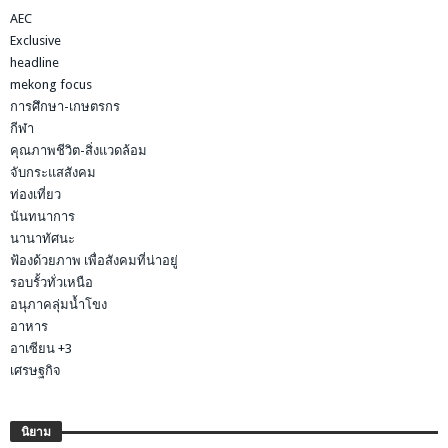
AEC
Exclusive
headline
mekong focus
การศึกษา-เกษตรกร
กีฬา
คุณภาพชีวิต-สิ่งแวดล้อม
จับกระแสสังคม
ท่องเที่ยว
นันทนาการ
นานาทัศนะ
ฟ้องด้วยภาพ เพื่อสังคมที่น่าอยู่
รอบรั้วทั่วเหนือ
อนุภาคลุ่มน้ำโขง
อาหาร
อาเซียน +3
เศรษฐกิจ
นิยาม