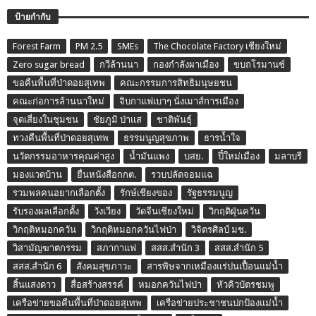
ป้ายกำกับ
Forest Farm
PM 2.5
SMEs
The Chocolate Factory เชียงใหม่
Zero sugar bread
กวีล้านนา
กองกำลังผาเมือง
ขบถโรมานซ์
ขอคืนพื้นที่ป่าดอยสุเทพ
คณะกรรมการสิทธิมนุษยชน
คณะก่อการล้านนาใหม่
จิบกาแฟเบาๆ นั่งเมาส์การเมือง
จุดเสี่ยงในชุมชน
ชัยภูมิ ป่าแส
ชาติพันธุ์
ทวงคืนพื้นที่ป่าดอยสุเทพ
ธรรมนูญสุขภาพ
ธารน้ำใจ
นวัตกรรมอาหารคุณค่าสูง
น้ำมันแพง
บสย.
ปี๋ใหม่เมือง
มลาบรี
มองแวดบ้าน
ยื่นหนังสือกกต.
รวบปลัดจอมแฉ
รวมพลคนอยากเลือกตั้ง
รักษ์เชียงของ
รัฐธรรมนูญ
รับรองผลเลือกตั้ง
วังเวียง
วัดจีนเชียงใหม่
วิกฤติฝุ่นควัน
วิกฤติหมอกควัน
วิกฤติหมอกควันไฟป่า
วิจิตรศิลป์ มช.
วิสามัญฆาตกรรม
สภากาแฟ
สสส.สำนัก 3
สสส.สำนัก 5
สสส.สำนัก 6
สังคมสุขภาวะ
สารพิษจากเหมืองแร่ปนเปื้อนแม่น้ำ
สิ้นแสงดาว
สื่อสร้างสรรค์
หมอกควันไฟป่า
หัวคิวบัตรชมพู
เครือข่ายขอคืนพื้นที่ป่าดอยสุเทพ
เครือข่ายประชาชนปกป้องแม่น้ำ