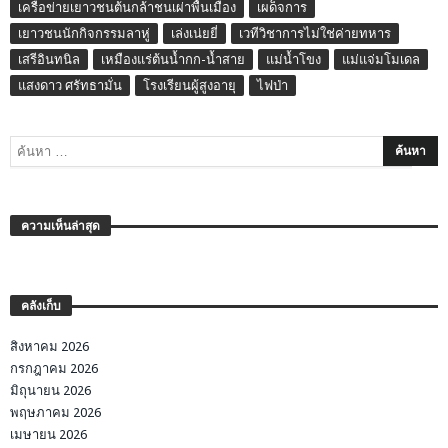
เครือข่ายเยาวชนต้นกล้าชนเผ่าพื้นเมือง
เผด็จการ
เยาวชนนักกิจกรรมลาหู่
เล่งเน่ยยี่
เวทีวิชาการไม่ใช่ค่ายทหาร
เสรีอินทนิล
เหมืองแร่ต้นน้ำกก-น้ำสาย
แม่น้ำโขง
แม่แจ่มโมเดล
แสงดาว ศรัทธามั่น
โรงเรียนผู้สูงอายุ
ไฟป่า
ความเห็นล่าสุด
คลังเก็บ
สิงหาคม 2026
กรกฎาคม 2026
มิถุนายน 2026
พฤษภาคม 2026
เมษายน 2026