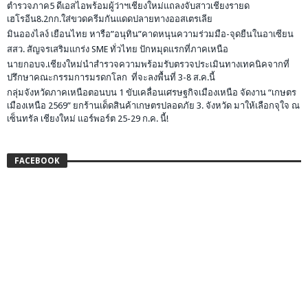
ตำรวจภาค5 ดีเอสไอพร้อมผู้ว่าฯเชียงใหม่แถลงจับสาวเชียงรายด
เฮโรอีน8.2กก.ใส่ขวดครีมกันแดดปลายทางออสเตรเลีย
มินอองไลง์ เยือนไทย หารือ”อนุทิน”คาดหนุนความร่วมมือ-จุดยืนในอาเซียน
สสว. สัญจรเสริมแกร่ง SME ทั่วไทย ปักหมุดแรกที่ภาคเหนือ
นายกอบจ.เชียงใหม่นำสำรวจความพร้อมรับตรวจประเมินทางเทคนิคจากที่
ปรึกษาคณะกรรมการมรดกโลก ที่จะลงพื้นที่ 3-8 ส.ค.นี้
กลุ่มจังหวัดภาคเหนือตอนบน 1 ขับเคลื่อนเศรษฐกิจเมืองเหนือ จัดงาน “เกษตร
เมืองเหนือ 2569” ยกร้านเด็ดสินค้าเกษตรปลอดภัย 3. จังหวัด มาให้เลือกจุใจ ณ
เซ็นทรัล เชียงใหม่ แอร์พอร์ต 25-29 ก.ค. นี้!
FACEBOOK